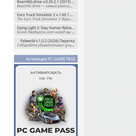
BeamNG.drive v.0.39.2.1 (2015) RePack
BeamNG drive — самый реалистичный
Euro Truck Simulator 2 v.1.60.1.7s + Все DLC (2012) Пиратка
The Euro Truck Simulator 2 дарит вам опыт
Dying Light 2: Stay Human Reloaded Edition v.1.28.3 + Все DLC (2022) RePack
Более двадцати лет назад мы пытались
Palworld v.1.0.2 (2026) Пиратка
Собирайте удивительных существ — Палов —
Активация PC GAME PASS