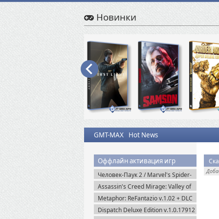
Новинки
GMT-MAX
Hot News
Оффлайн активация игр
Ска
Доб
Человек-Паук 2 / Marvel's Spider-
Man 2 на ПК / PC v.2.727.0.0 (2025)
Assassin's Creed Mirage: Valley of
Пиратка
Memory v.1.1.1 + Все DLC (2025)
Metaphor: ReFantazio v.1.02 + DLC
Portable
(2024) RePack
Dispatch Deluxe Edition v.1.0.17912
+ DLC (2025) Пиратка