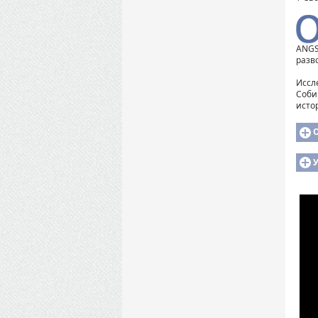
ANGS
разв
Иссл
Соби
исто
У