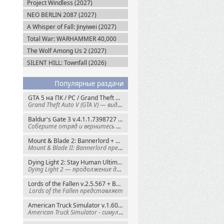
Project Windless (2027)
NEO BERLIN 2087 (2027)
A Whisper of Fall: Jinyiwei (2027)
Total War: WARHAMMER 40,000
(2027)
The Wolf Among Us 2 (2027)
SILENT HILL: Townfall (2026)
Популярные раздачи
GTA 5 на ПК / PC / Grand Theft Auto V: Premium Edition (2015) Steam-Rip
Grand Theft Auto V (GTA V) — видеоигра из
Baldur's Gate 3 v.4.1.1.7398727 + Все DLC (2023) GOG-Rip
Соберите отряд и вернитесь в Забытые
Mount & Blade 2: Bannerlord + War Sails v.1.4.7.117484 (2025) GOG
Mount & Blade II: Bannerlord представляет
Dying Light 2: Stay Human Ultimate Edition v.1.29.1 + Все DLC (2022) Пиратка
Dying Light 2 — продолжение динамичного
Lords of the Fallen v.2.5.567 + Все DLC (2023) Пиратка
Lords of the Fallen представляет
American Truck Simulator v.1.60.1.8s + Все DLC (2016) Пиратка
American Truck Simulator - симулятор