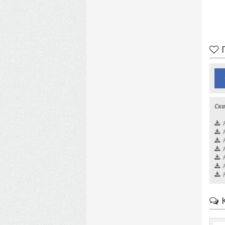
П
Ска
К