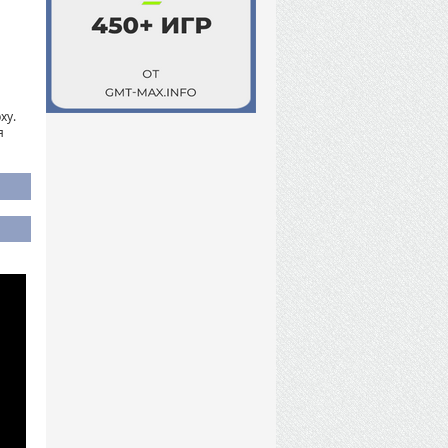
ху.
я