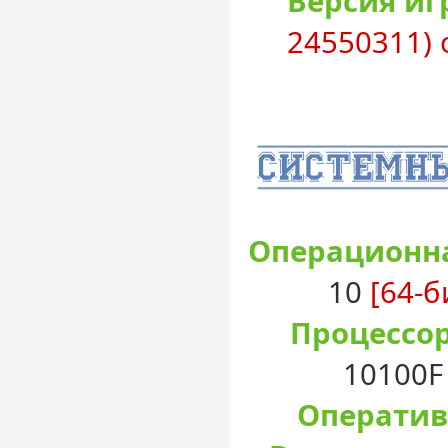
Версия иг
24550311) о
Операционна
10
[64-б
Процессор
10100F 
Оператив