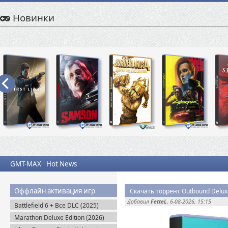
Новинки
GMT-MAX
Hot News
Оффлайн активация игр
Скачать торрент Outbound Deluxe 
Добавил
FetteL
, 6-08-2026, 15:15
Battlefield 6 + Все DLC (2025)
Portable
Marathon Deluxe Edition (2026)
Steam-Rip