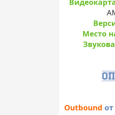
Видеокарта
A
Верси
Место н
Звукова
Outbound
от