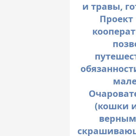
и травы, го
Проект
кооперат
позв
путешес
обязанност
мале
Очароват
(кошки и
верным
скрашивающ