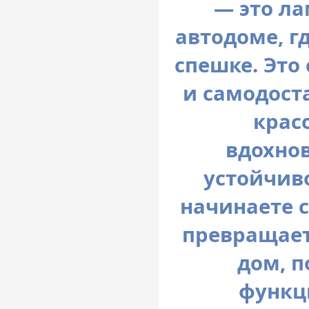
— это л
автодоме, гд
спешке. Это
и самодост
крас
вдохно
устойчив
начинаете с
превращает
дом, п
функц