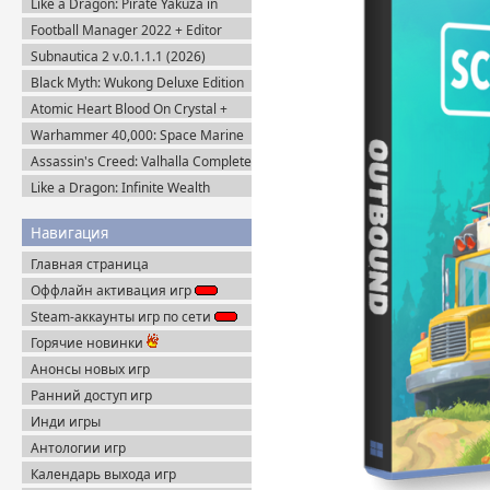
Like a Dragon: Pirate Yakuza in
Hawaii (2025) Steam-Rip
Football Manager 2022 + Editor
(2021) Steam-Rip
Subnautica 2 v.0.1.1.1 (2026)
Пиратка
Black Myth: Wukong Deluxe Edition
(2024) Portable
Atomic Heart Blood On Crystal +
Все DLC (2026) Пиратка
Warhammer 40,000: Space Marine
2 v.13.1.0.1 + Все DLC (2024)
Assassin's Creed: Valhalla Complete
Пиратка
Edition v.1.7.0 (2020) Пиратка
Like a Dragon: Infinite Wealth
Ultimate Edition (2024) Steam-Rip
Навигация
Главная страница
Оффлайн активация игр
Steam-аккаунты игр по сети
Горячие новинки
Анонсы новых игр
Ранний доступ игр
Инди игры
Антологии игр
Календарь выхода игр