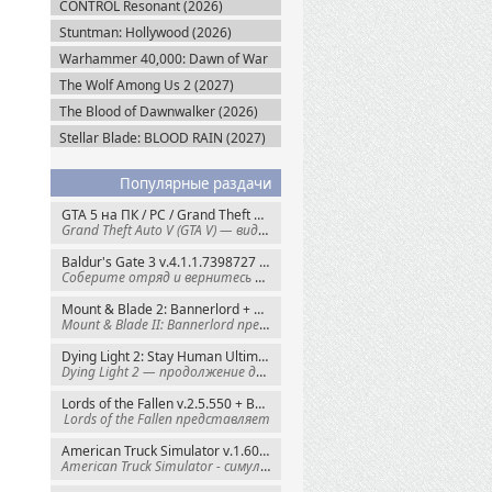
CONTROL Resonant (2026)
Stuntman: Hollywood (2026)
Warhammer 40,000: Dawn of War
IV (2026)
The Wolf Among Us 2 (2027)
The Blood of Dawnwalker (2026)
Stellar Blade: BLOOD RAIN (2027)
Популярные раздачи
GTA 5 на ПК / PC / Grand Theft Auto V: Premium Edition (2015) Steam-Rip
Grand Theft Auto V (GTA V) — видеоигра из
Baldur's Gate 3 v.4.1.1.7398727 + Все DLC (2023) GOG-Rip
Соберите отряд и вернитесь в Забытые
Mount & Blade 2: Bannerlord + War Sails v.1.4.7.117484 (2025) GOG
Mount & Blade II: Bannerlord представляет
Dying Light 2: Stay Human Ultimate Edition v.1.29.0 + Все DLC (2022) Пиратка
Dying Light 2 — продолжение динамичного
Lords of the Fallen v.2.5.550 + Все DLC (2023) Пиратка
Lords of the Fallen представляет
American Truck Simulator v.1.60.1.8s + Все DLC (2016) Пиратка
American Truck Simulator - симулятор