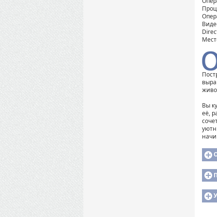
Опер
Проце
Опер
Виде
Direc
Мест
Пост
выра
живо
Вы к
её, 
соче
уютн
начи
У