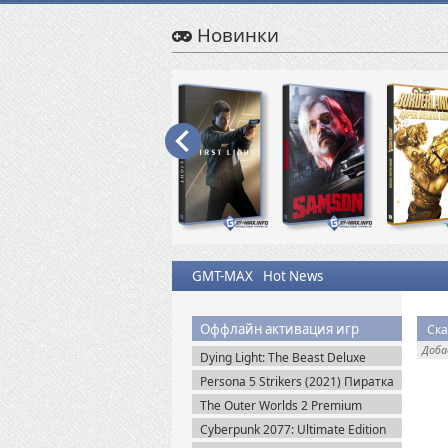
Новинки
GMT-MAX
Hot News
Оффлайн активация игр
Ска
Доб
Dying Light: The Beast Deluxe
Edition v.1.6.4 + Все DLC (2025)
Persona 5 Strikers (2021) Пиратка
Пиратка
The Outer Worlds 2 Premium
Edition v.1.2.0.1 (2025) Пиратка
Cyberpunk 2077: Ultimate Edition
v.2.31a + Все DLC (2025) Portable