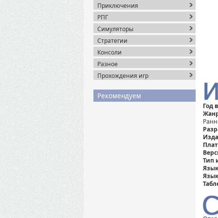
Приключения
РПГ
Симуляторы
Стратегии
Консоли
Разное
Прохождения игр
Рекомендуем
Год 
Жанр
Ранн
Разр
Изда
Плат
Верс
Тип 
Язык
Язык
Табл