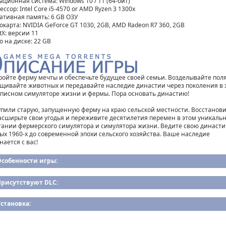
ационная система: Windows 10 / 11 (64-бит)
ссор: Intel Core i5-4570 or AMD Ryzen 3 1300x
ативная память: 6 GB ОЗУ
окарта: NVIDIA GeForce GT 1030, 2GB, AMD Radeon R7 360, 2GB
tX: версии 11
о на диске: 22 GB
ройте ферму мечты и обеспечьте будущее своей семьи. Возделывайте поля
щивайте животных и передавайте наследие династии через поколения в 
писном симуляторе жизни и фермы. Пора основать династию!
упили старую, запущенную ферму на краю сельской местности. Восстанов
расширьте свои угодья и переживите десятилетия перемен в этом уникаль
тании фермерского симулятора и симулятора жизни. Ведите свою династи
ых 1960-х до современной эпохи сельского хозяйства. Ваше наследие
нается с вас!
Особенности игры:
Присутствуют DLC:
становка: