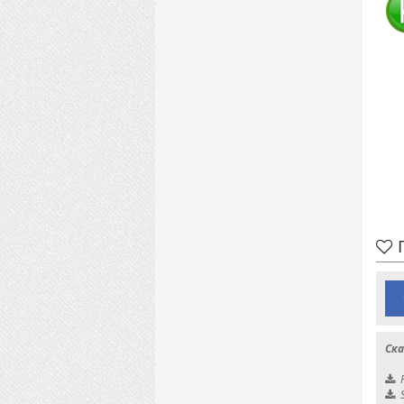
П
Ска