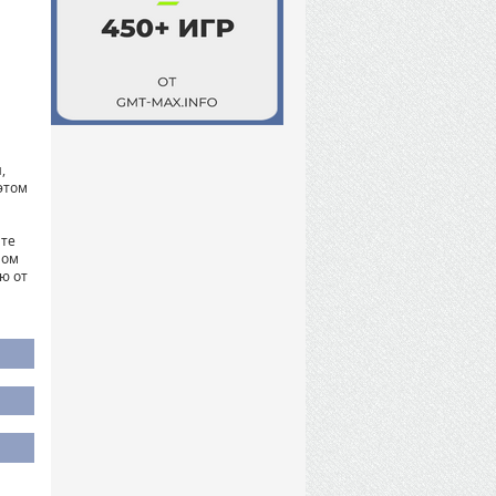
,
этом
ите
ном
ю от