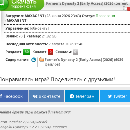
Farmer's Dynasty 2 [Early Access] (2026).torrent
Загрузил:
MAXAGENT
(28 июня 2026 23:43)
Статус:
Проверено
(
MAXAGENT
)
Управление:
[обновить]
Взяли:
70 |
Размер:
21.82 GB
Последняя активность:
7 августа 2026 15:40
Раздают:
30
Качают:
0
Скачали:
0
Содержание:
Farmer's Dynasty 2 [Early Access] (2026) (6039
файлов)
онравилась игра? Поделитесь с друзьями!
Facebook
Вконтакте
Телеграм
Twitter
чайте другие игры похожей тематики:
Farm Together 2 (2024) RePack
Sengoku Dynasty v.1.2.2.1 (2024) Пиратка