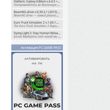
Stellaris: Galaxy Edition v.4.4.5 + Все DLC (2016) Пиратка
Отправляйтесь во Вселенную полную чудес и
BeamNG.drive v.0.39.2.1 (2015) RePack
BeamNG drive — самый реалистичный
Euro Truck Simulator 2 v.1.60.1.7s + Все DLC (2012) Пиратка
The Euro Truck Simulator 2 дарит вам опыт
Dying Light 2: Stay Human Reloaded Edition v.1.28.3 + Все DLC (2022) RePack
Более двадцати лет назад мы пытались
Активация PC GAME PASS