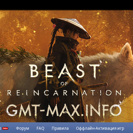
р
Форум
FAQ
Правила
Оффлайн-Активация игр