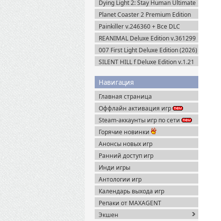
Dying Light 2: Stay Human Ultimate
Edition v.1.29.0 + Все DLC (2022)
Planet Coaster 2 Premium Edition
Пиратка
(2024) Steam-Rip
Painkiller v.246360 + Все DLC
(2025) Portable
REANIMAL Deluxe Edition v.361299
(2026) Пиратка
007 First Light Deluxe Edition (2026)
Пиратка
SILENT HILL f Deluxe Edition v.1.21
+ Все DLC (2025) Пиратка
Навигация
Главная страница
Оффлайн активация игр
Steam-аккаунты игр по сети
Горячие новинки
Анонсы новых игр
Ранний доступ игр
Инди игры
Антологии игр
Календарь выхода игр
Репаки от MAXAGENT
Экшен