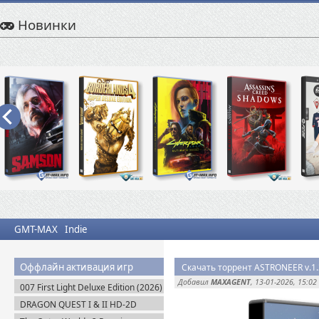
Новинки
GMT-MAX
Indie
Оффлайн активация игр
Скачать торрент ASTRONEER v.1.3
Добавил
MAXAGENT
, 13-01-2026, 15:02
007 First Light Deluxe Edition (2026)
Пиратка
DRAGON QUEST I & II HD-2D
Remake v.1.0.2.0 + Все DLC (2025)