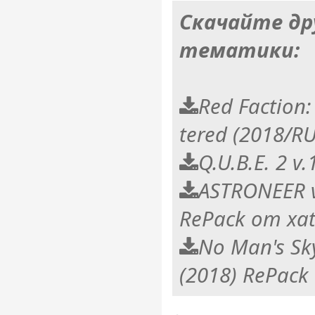
Скачайте др
тематики:
Red Faction:
tered (2018/R
Q.U.B.E. 2 v
ASTRONEER v
RePack от xa
No Man's Sky
(2018) RePack