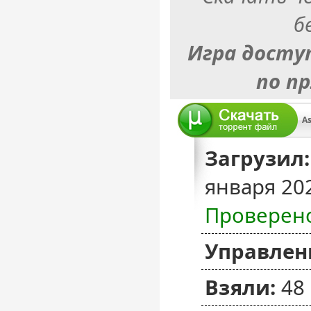
б
Игра досту
по п
As
Загрузил:
января 20
Проверен
Управлен
Взяли:
48