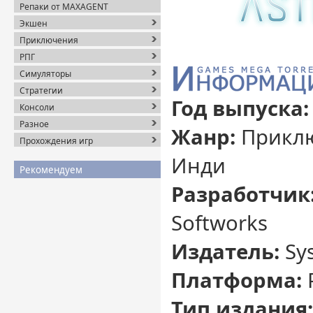
Репаки от MAXAGENT
Экшен
Приключения
РПГ
Симуляторы
Стратегии
Год выпуска:
Консоли
Разное
Жанр:
Приклю
Прохождения игр
Инди
Рекомендуем
Разработчик
Softworks
Издатель:
Sy
Платформа:
Тип издания: