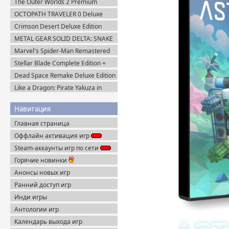
The Outer Worlds 2 Premium
Пиратка
Edition v.1.2.0.1 (2025) Пиратка
OCTOPATH TRAVELER 0 Deluxe
Edition v.1.0.8 (2025) Portable
Crimson Desert Deluxe Edition
v.1.14.0 (2026) Portable
METAL GEAR SOLID DELTA: SNAKE
EATER v.1.2.4 (2025) Пиратка
Marvel's Spider-Man Remastered
v.4.630.0.0 + Все DLC (2022)
Stellar Blade Complete Edition +
Пиратка
Все DLC (2025) Пиратка
Dead Space Remake Deluxe Edition
(2023) Пиратка
Like a Dragon: Pirate Yakuza in
Hawaii (2025) Steam-Rip
Навигация
Главная страница
Оффлайн активация игр
Steam-аккаунты игр по сети
Горячие новинки
Анонсы новых игр
Ранний доступ игр
Инди игры
Антологии игр
Календарь выхода игр