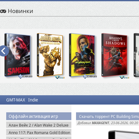
Новинки
GMT-MAX
Indie
Оффлайн активация игр
Скачать торрент PC Building Simu
Добавил
MAXAGENT
, 23-06-2026, 00:20
Алан Вейк 2 / Alan Wake 2 Deluxe
Edition v.1.2.8 + DLC (2023)
Anno 117: Pax Romana Gold Edition
Пиратка
(2025) Uplay-Rip