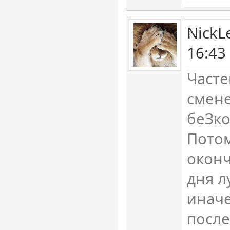
NickL
16:43
Часте
смене
беЗко
Пото
окон
дня л
иначе
после