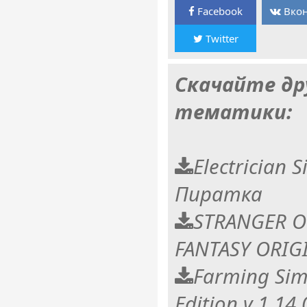
Facebook
Вкон
Twitter
Скачайте др
тематики:
Electrician S
Пиратка
STRANGER O
FANTASY ORIGI
Farming Sim
Edition v.1.14.