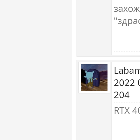
захож
"здра
Labam
2022 
204
RTX 4