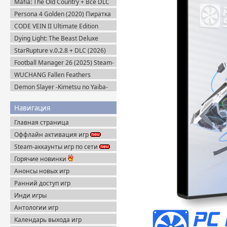
Mafia: The Old Country + Все DLC
(2025) Пиратка
Persona 4 Golden (2020) Пиратка
CODE VEIN II Ultimate Edition
(2026) Steam-Rip
Dying Light: The Beast Deluxe
Edition v.1.6.4 + Все DLC (2025)
StarRupture v.0.2.8 + DLC (2026)
Пиратка
Пиратка
Football Manager 26 (2025) Steam-
Rip
WUCHANG Fallen Feathers
v.179951 + Все DLC (2025)
Demon Slayer -Kimetsu no Yaiba-
Пиратка
The Hinokami Chronicles (2021)
Навигация
Главная страница
Оффлайн активация игр
Steam-аккаунты игр по сети
Горячие новинки
Анонсы новых игр
Ранний доступ игр
Инди игры
Антологии игр
Календарь выхода игр