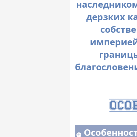
наследником
дерзких к
собств
империей
границ
благословен
Особенност