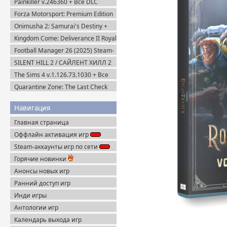
Painkiller v.246360 + Все DLC
Пиратка
(2025) Portable
Forza Motorsport: Premium Edition
+ Все DLC (2023/Multiplayer)
Onimusha 2: Samurai's Destiny +
Пиратка
DLC (2025) Пиратка
Kingdom Come: Deliverance II Royal
Edition v.1.5.6 + Все DLC (2025)
Football Manager 26 (2025) Steam-
Пиратка
Rip
SILENT HILL 2 / САЙЛЕНТ ХИЛЛ 2
Remake на ПК / PC v.1.07 (2024)
The Sims 4 v.1.126.73.1030 + Все
Пиратка
DLC (2014-2025) Portable
Quarantine Zone: The Last Check
v.1.1.13.2018 + Все DLC (2026)
Пиратка
Навигация
Главная страница
Оффлайн активация игр
Steam-аккаунты игр по сети
Горячие новинки
Анонсы новых игр
Ранний доступ игр
Инди игры
Антологии игр
Календарь выхода игр