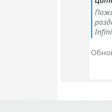
Цита
Пожа
разд
Infin
Обно