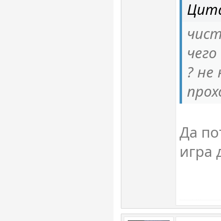
Цита
чист
чего
? не
прох
Да по
игра 