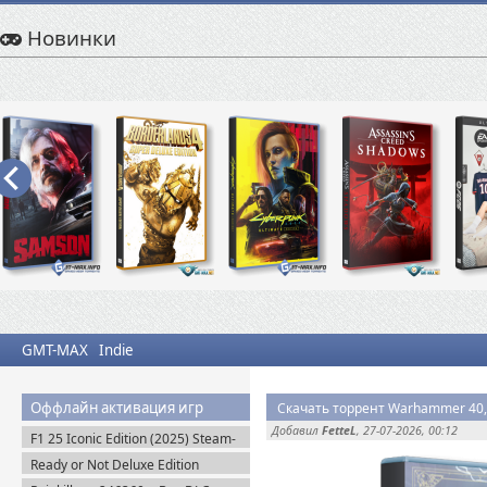
Новинки
GMT-MAX
Indie
Оффлайн активация игр
Добавил
FetteL
, 27-07-2026, 00:12
F1 25 Iconic Edition (2025) Steam-
Rip
Ready or Not Deluxe Edition
v.117216 + Все DLC (2023)