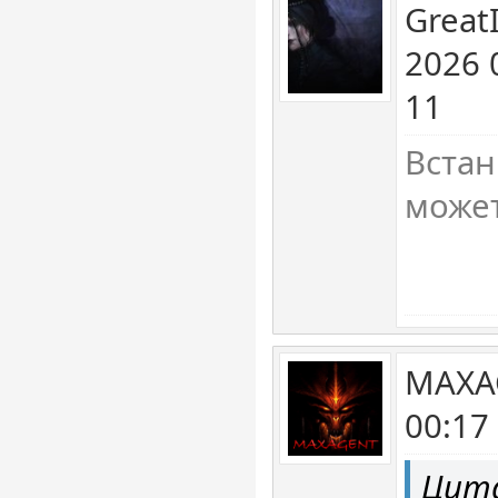
Great
2026 
11
Встан
может
MAXAG
00:17
Цита