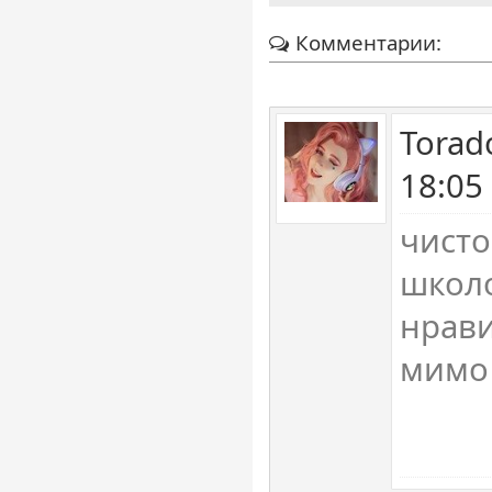
Комментарии:
Torad
18:05
чисто
школо
нрави
мимо