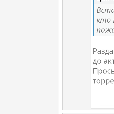
Вста
кто
пожа
Разда
до ак
Прось
торре