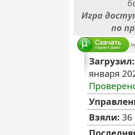
б
Игра досту
по п
Lo
Загрузил:
января 20
Проверен
Управлен
Взяли:
36
Последняя