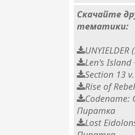
Скачайте др
тематики:
UNYIELDER 
Len's Islan
Section 13 v
Rise of Reb
Codename: O
Пиратка
Lost Eidolon
Пиратка