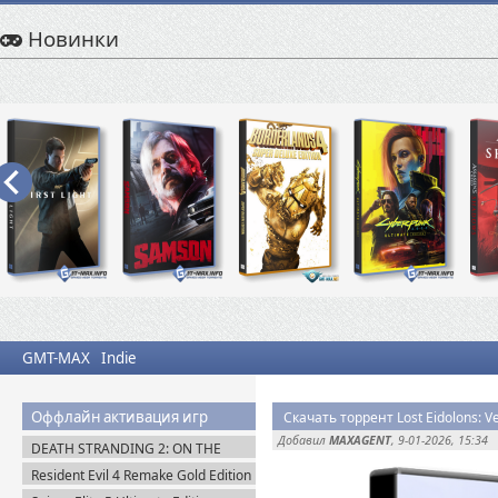
Новинки
GMT-MAX
Indie
Оффлайн активация игр
Скачать торрент Lost Eidolons: Ve
Добавил
MAXAGENT
, 9-01-2026, 15:34
DEATH STRANDING 2: ON THE
BEACH на PC / ПК v.1.10.89.0
Resident Evil 4 Remake Gold Edition
(2026) Пиратка
+ Separate Ways (2023) Пиратка