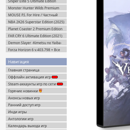
Sniper Elite 5 Ultimate Edition
(2022) Steam-Rip
Monster Hunter Wilds Premium
Edition (2025) Steam-Rip
MOUSE P.I. For Hire / Частный
детектив МАУС v.1.2.2 (2026)
NBA 2K26 Superstar Edition (2025)
Пиратка
Steam-Rip
Planet Coaster 2 Premium Edition
(2024) Steam-Rip
FAR CRY 6 Ultimate Edition (2021)
Uplay-Rip
Demon Slayer -Kimetsu no Yaiba-
The Hinokami Chronicles (2021)
Forza Horizon 6 v.403.798 + Все
DLC (2026) Пиратка
Навигация
Главная страница
Оффлайн активация игр
Steam-аккаунты игр по сети
Горячие новинки
Анонсы новых игр
Ранний доступ игр
Инди игры
Антологии игр
Календарь выхода игр