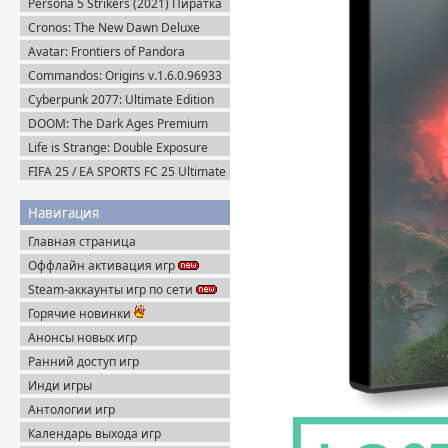
Persona 5 Strikers (2021) Пиратка
(2026) Пиратка
Cronos: The New Dawn Deluxe
Edition v.1.4.0.0 (2025) Пиратка
Avatar: Frontiers of Pandora
Complete Edition (2023) Пиратка
Commandos: Origins v.1.6.0.96933
+ Все DLC (2025) Пиратка
Cyberpunk 2077: Ultimate Edition
v.2.31a + Все DLC (2025) Portable
DOOM: The Dark Ages Premium
Edition + Все DLC (2025) Пиратка
Life is Strange: Double Exposure
(2024) Пиратка
FIFA 25 / EA SPORTS FC 25 Ultimate
Edition (2024) EA-Rip
Навигация
Главная страница
Оффлайн активация игр
Steam-аккаунты игр по сети
Горячие новинки
Анонсы новых игр
Ранний доступ игр
Инди игры
Антологии игр
Календарь выхода игр