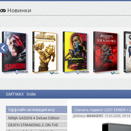
Новинки
GMT-MAX
Indie
Оффлайн активация игр
Скачать торрент LOST EMBER + L
Добавил
MAXAGENT
, 15-05-2026, 04:54
NINJA GAIDEN 4 Deluxe Edition
v.1.0.4.0 (2025) Portable
DEATH STRANDING 2: ON THE
BEACH на PC / ПК v.1.10.89.0