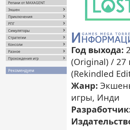
Репаки от MAXAGENT
Экшен
Приключения
РПГ
Симуляторы
Стратегии
Консоли
Год выхода:
2
Разное
Прохождения игр
(Original) / 2
Рекомендуем
(Rekindled Edi
Жанр:
Экшены
игры, Инди
Разработчик
Издательств