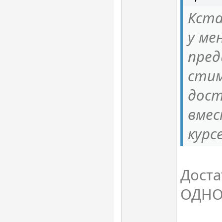
Кста
у ме
пред
стим
дост
вме
курс
Дост
ОДНО