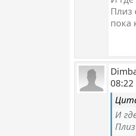
Плиз 
пока 
Dimba
08:22
Цита
И гд
Плиз