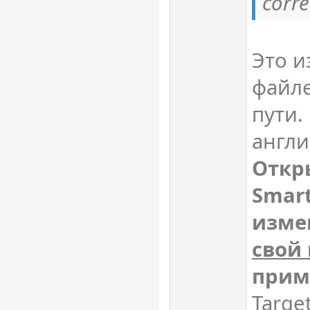
corre
Это из
файле
пути.
англи
Откр
Smar
изме
свой 
прим
Targe