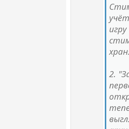
Стим
учёт
игру
стим
хран
2. "
перв
откр
тепе
выгл