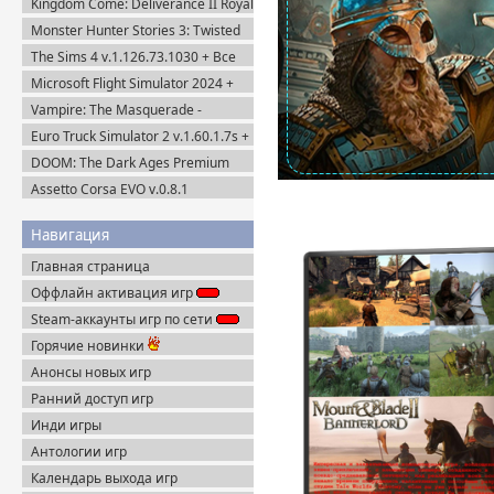
Kingdom Come: Deliverance II Royal
RePack
Edition v.1.5.6 + Все DLC (2025)
Monster Hunter Stories 3: Twisted
Пиратка
Reflection (2026) Steam-Rip
The Sims 4 v.1.126.73.1030 + Все
DLC (2014-2025) Portable
Microsoft Flight Simulator 2024 +
DLC (2024) Пиратка
Vampire: The Masquerade -
Bloodlines 2 Premium Edition
Euro Truck Simulator 2 v.1.60.1.7s +
v.53085 (2025) Portable
Все DLC (2012) Пиратка
DOOM: The Dark Ages Premium
Edition + Все DLC (2025) Пиратка
Assetto Corsa EVO v.0.8.1
(2025/Multiplayer) Пиратка
Навигация
Главная страница
Оффлайн активация игр
Steam-аккаунты игр по сети
Горячие новинки
Анонсы новых игр
Ранний доступ игр
Инди игры
Антологии игр
Календарь выхода игр