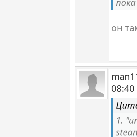
пока
он та
man11
08:40
Цита
1. "u
stea