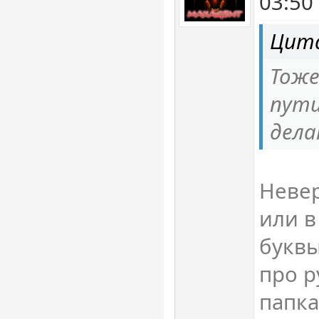
03:50
Цит
Тоже
пути
дела
Неве
или в
буквы
про р
папка