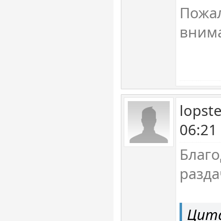
Пожал
вним
lopst
06:21
Благо
разда
Цита