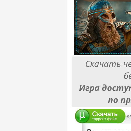
Скачать ч
б
Игра досту
по п
ga