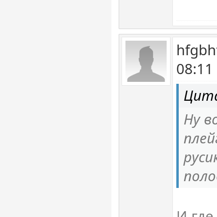
hfgbh
08:11
Цит
Ну в
плей
руси
поло
И где