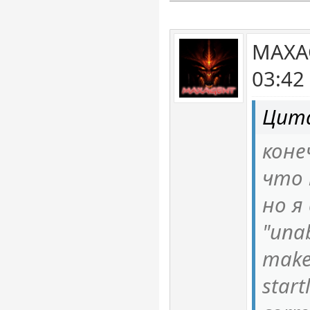
MAXAG
03:42
Цита
коне
что 
но я
"una
make
start