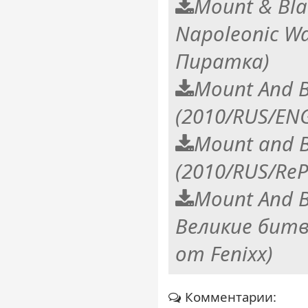
Mount & Bl
Napoleonic Wa
Пиратка)
Mount And 
(2010/RUS/ENG
Mount and 
(2010/RUS/ReP
Mount And B
Великие битв
от Fenixx)
Комментарии: