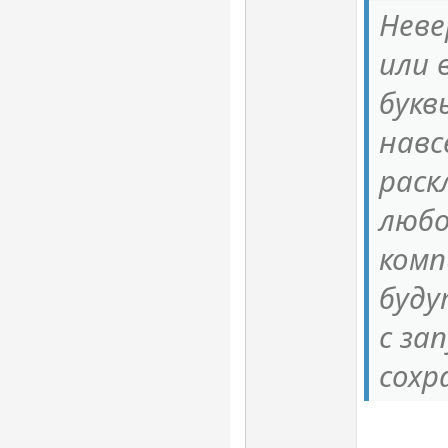
Неве
или 
букв
навс
раск
любо
комп
буду
с за
сохр