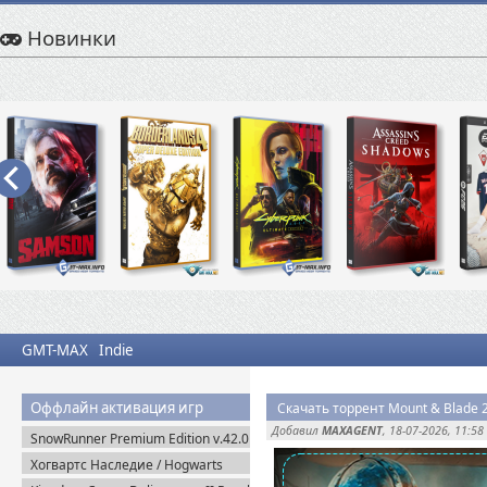
Новинки
GMT-MAX
Indie
Оффлайн активация игр
Скачать торрент Mount & Blade 2:
Добавил
MAXAGENT
, 18-07-2026, 11:58
SnowRunner Premium Edition v.42.0
+ Все DLC (2020) Пиратка
Хогвартс Наследие / Hogwarts
Legacy Deluxe Edition (2023)