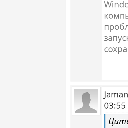
Wind
компь
пробл
запус
сохра
Jaman
03:55
Цит