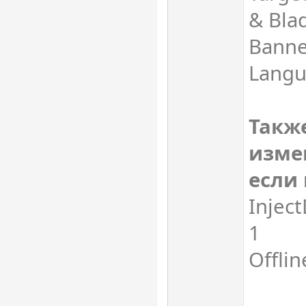
& Blad
Banne
Langu
Такж
изме
если 
Inject
1
Offlin