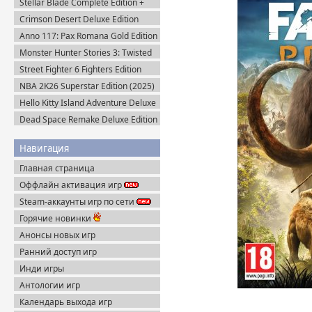
Stellar Blade Complete Edition +
Все DLC (2025) Пиратка
Crimson Desert Deluxe Edition
v.1.14.0 (2026) Portable
Anno 117: Pax Romana Gold Edition
(2025) Uplay-Rip
Monster Hunter Stories 3: Twisted
Reflection (2026) Steam-Rip
Street Fighter 6 Fighters Edition
(2023) Steam-Rip
NBA 2K26 Superstar Edition (2025)
Steam-Rip
Hello Kitty Island Adventure Deluxe
Edition (2025) Steam-Rip
Dead Space Remake Deluxe Edition
(2023) Пиратка
Навигация
Главная страница
Оффлайн активация игр
Steam-аккаунты игр по сети
Горячие новинки
Анонсы новых игр
Ранний доступ игр
Инди игры
Антологии игр
Календарь выхода игр