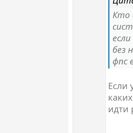
Цита
Кто 
сист
если
без 
фпс 
Если 
каких
идти 