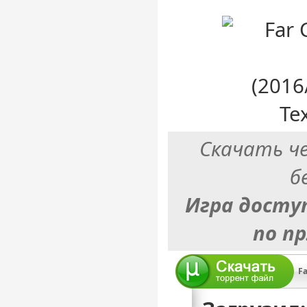
Скачать ч
б
Игра досту
по п
Fa