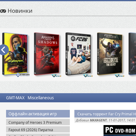
Новинки
GMT-MAX
Miscellaneous
Оффлайн активация игр
Скачать торрент Far Cry Primal 
Добавил
MAXAGENT
, 11-01-2017, 14:01
Company of Heroes 3 Premium
Edition (2023) RePack
Fapout 69 (2026) Пиратка