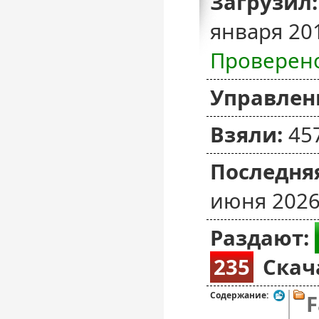
Загрузил:
января 20
Проверен
Управлен
Взяли:
45
Последняя
июня 2026
Раздают:
235
Скач
Содержание:
F