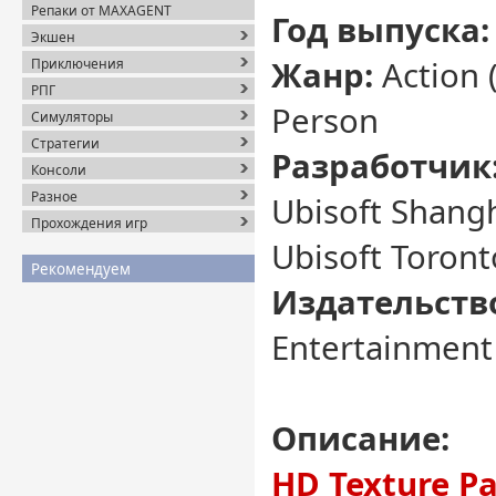
Репаки от MAXAGENT
Год выпуска:
Экшен
Жанр:
Action (
Приключения
РПГ
Person
Симуляторы
Стратегии
Разработчик
Консоли
Разное
Ubisoft Shangh
Прохождения игр
Ubisoft Toront
Рекомендуем
Издательств
Entertainment
Описание:
HD Texture Pa