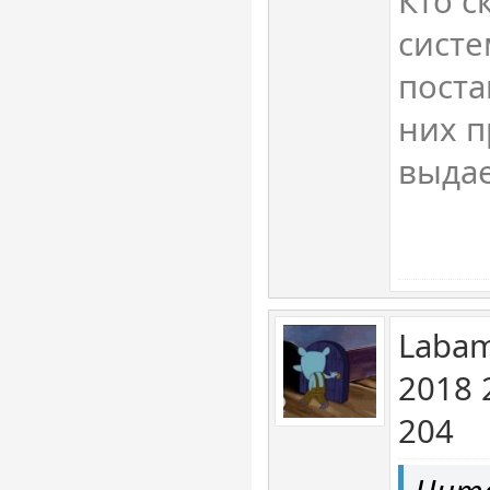
Кто с
систе
поста
них п
выда
Labam
2018 
204