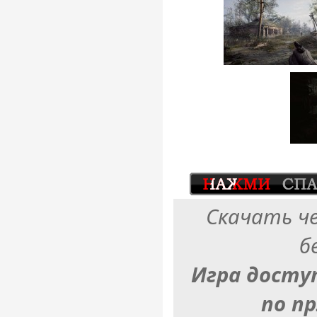
Скачать ч
б
Игра досту
по п