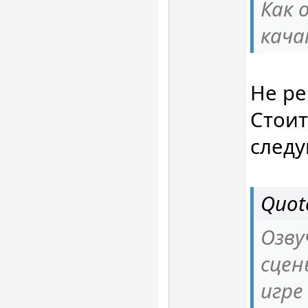
Как 
кача
Не р
Стоит
след
Quot
Озву
сцен
игре