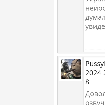
нейро
думал
увиде
Pussy
2024 
8
Довол
озвуч