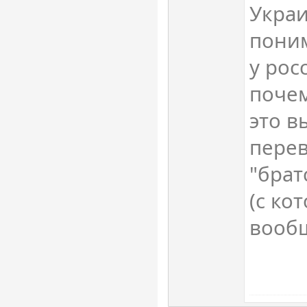
Укра
поним
у рос
поче
это в
перев
"брат
(с ко
вообщ