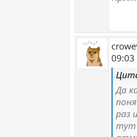
crowe
09:03
Цита
Да к
поня
раз 
тут