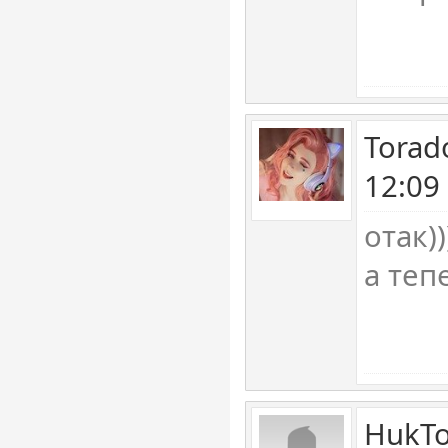
Torad
12:09
отак)
а теп
HukTo