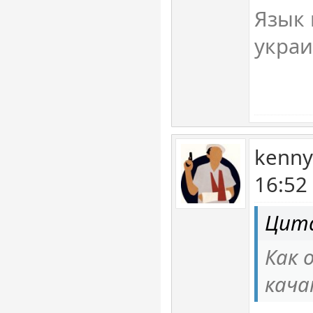
Язык 
украи
kenny
16:52
Цита
Как 
кача