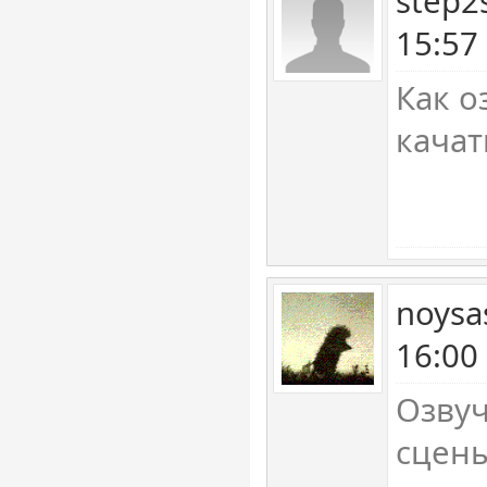
step2
15:57
Как о
качат
noysa
16:00
Озвуч
сцены