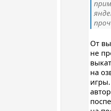
прим
янде
про
От вы
не пр
выкат
на оз
игры.
автор
поспе