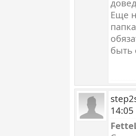
довед
Еще н
папка
обяза
быть 
step2
14:05
Fette