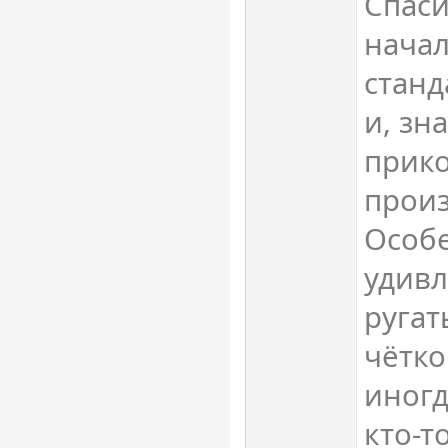
Спаси
начал
станд
и, зн
прико
прои
Особе
удивл
ругат
чётко
иногд
кто-т