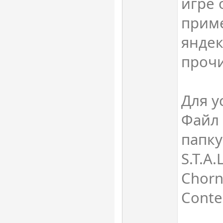
игре 
приме
яндек
прочи
Для у
Файл 
папку
S.T.A.
Chorn
Conte