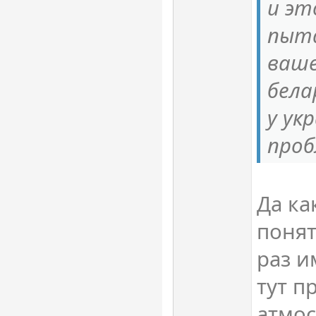
и эт
пыта
ваше
бела
у ук
проб
Да ка
понят
раз и
тут п
атмос