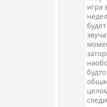
игра
недел
будет
звуча
момен
затор
наобо
будт
обща
целом
следи