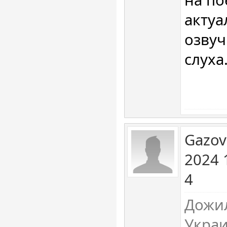
на по
актуа
озвуч
слуха
Gazov
2024 
4
Дожил
Украи