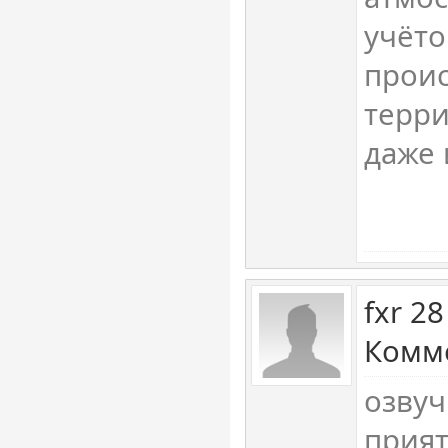
учёто
проис
терри
даже 
fxr 2
Комме
озвуч
прият