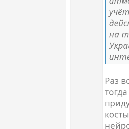
атмо
учёт
дейс
на 
Укра
инте
Раз в
тогда
прид
косты
нейр