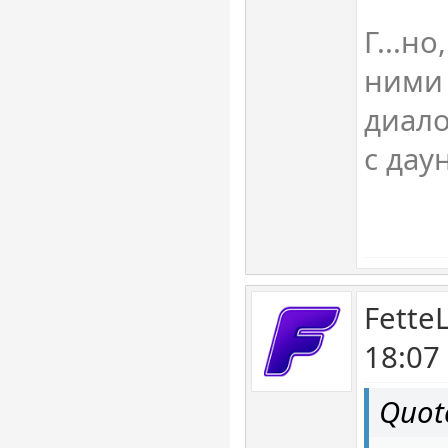
Г...но
ними 
диало
с дау
Fette
18:07
Quot