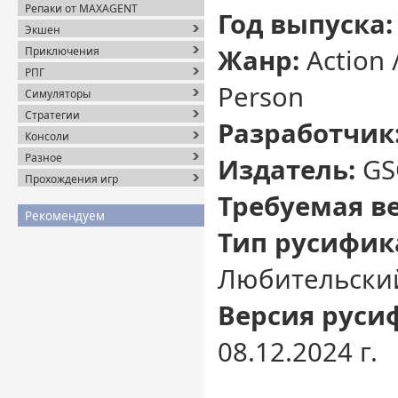
Репаки от MAXAGENT
Год выпуска:
Экшен
Жанр:
Action /
Приключения
РПГ
Person
Симуляторы
Стратегии
Разработчик
Консоли
Разное
Издатель:
GS
Прохождения игр
Требуемая в
Рекомендуем
Тип русифик
Любительски
Версия руси
08.12.2024 г.