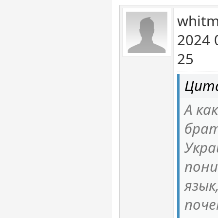
whitm
2024 
25
Цита
А ка
брат
Укра
пони
язык
поче