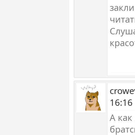
закли
читат
Слуш
красо
crowe
16:16
А как
братс