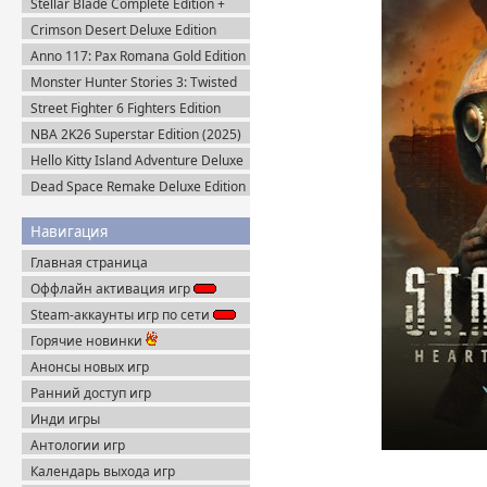
Stellar Blade Complete Edition +
Все DLC (2025) Пиратка
Crimson Desert Deluxe Edition
v.1.14.0 (2026) Portable
Anno 117: Pax Romana Gold Edition
(2025) Uplay-Rip
Monster Hunter Stories 3: Twisted
Reflection (2026) Steam-Rip
Street Fighter 6 Fighters Edition
(2023) Steam-Rip
NBA 2K26 Superstar Edition (2025)
Steam-Rip
Hello Kitty Island Adventure Deluxe
Edition (2025) Steam-Rip
Dead Space Remake Deluxe Edition
(2023) Пиратка
Навигация
Главная страница
Оффлайн активация игр
Steam-аккаунты игр по сети
Горячие новинки
Анонсы новых игр
Ранний доступ игр
Инди игры
Антологии игр
Календарь выхода игр