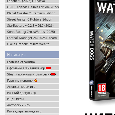
Fapout 69 (2026) Пиратка
GRID Legends Deluxe Edition (2022)
EA-Rip
Planet Coaster 2 Premium Edition
(2024) Steam-Rip
Street Fighter 6 Fighters Edition
(2023) Steam-Rip
StarRupture v.0.2.8 + DLC (2026)
Пиратка
Sonic Racing: CrossWorlds (2025)
Steam-Rip
Football Manager 26 (2025) Steam-
Rip
Like a Dragon: Infinite Wealth
Ultimate Edition (2024) Steam-Rip
Навигация
Главная страница
Оффлайн активация игр
Steam-аккаунты игр по сети
Горячие новинки
Анонсы новых игр
Ранний доступ игр
Инди игры
Антологии игр
Календарь выхода игр