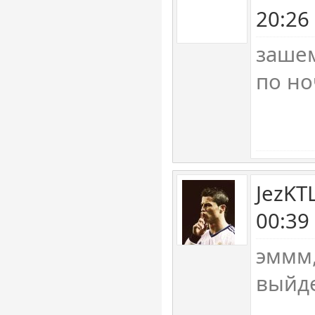
20:26
зашем
по но
JezKT
00:39
эммм,
выйде