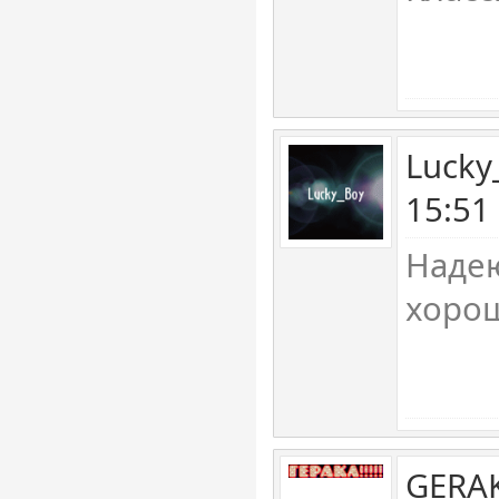
Lucky
15:51
Надею
хоро
GERAK