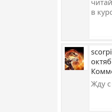
читай
в кур
scorp
октяб
Комме
Жду с