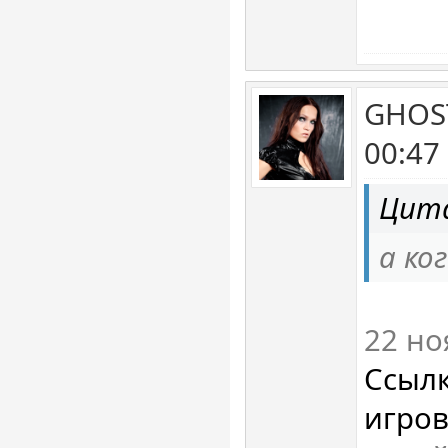
GHOST
00:47
Цита
а ко
22 но
Ссылк
игров