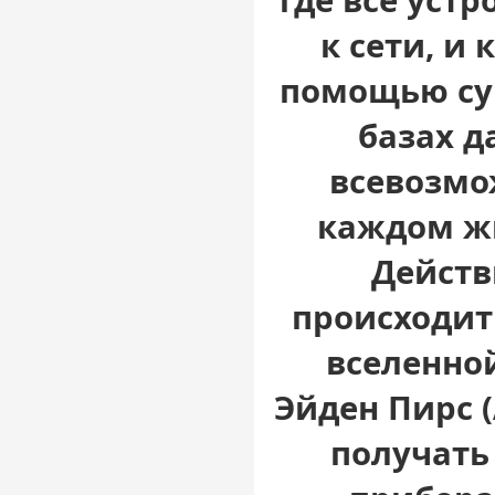
где все уст
к сети, и
помощью су
базах д
всевозмо
каждом жи
Действ
происходит
вселенно
Эйден Пирс (
получать