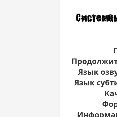
Г
Продолжит
Язык озв
Язык cубт
Ка
Фор
Информац