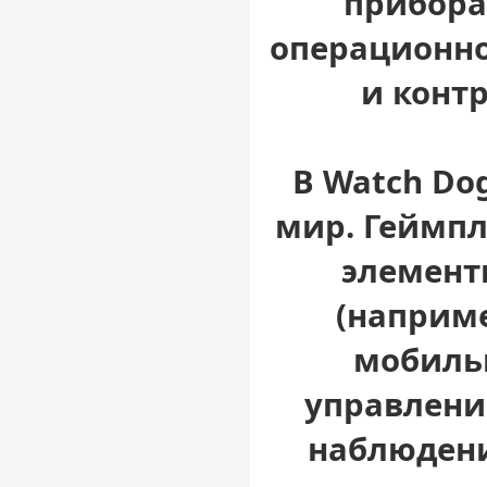
прибора
операционно
и конт
В Watch Do
мир. Геймпл
элемент
(наприм
мобильн
управлени
наблюдени