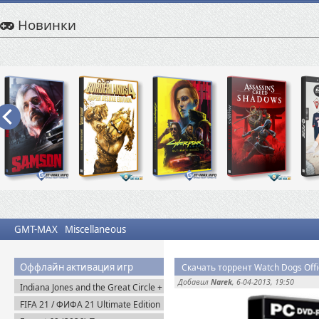
Новинки
GMT-MAX
Miscellaneous
Оффлайн активация игр
Скачать торрент Watch Dogs Offic
Добавил
Narek
, 6-04-2013, 19:50
Indiana Jones and the Great Circle +
The Order of Giants v.1.0.17.0
FIFA 21 / ФИФА 21 Ultimate Edition
(2024) Пиратка
(2020) Пиратка