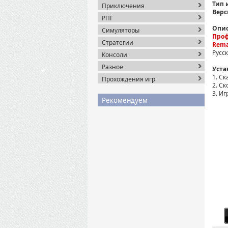
Тип 
Приключения
Верс
РПГ
Опис
Симуляторы
Проф
Стратегии
Rema
Русс
Консоли
Разное
Уста
1. Ск
Прохождения игр
2. С
3. Иг
Рекомендуем