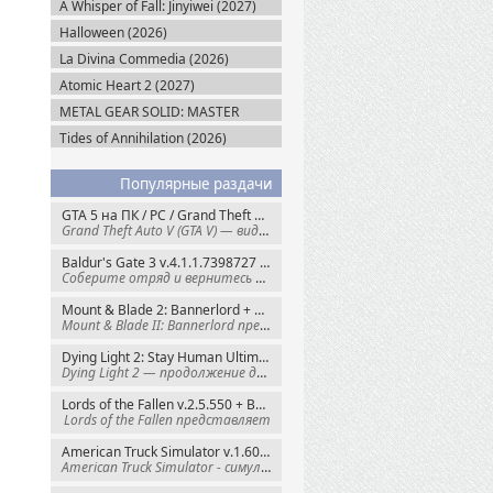
A Whisper of Fall: Jinyiwei (2027)
Halloween (2026)
La Divina Commedia (2026)
Atomic Heart 2 (2027)
METAL GEAR SOLID: MASTER
COLLECTION Vol.2 (2026)
Tides of Annihilation (2026)
Популярные раздачи
GTA 5 на ПК / PC / Grand Theft Auto V: Premium Edition (2015) Steam-Rip
Grand Theft Auto V (GTA V) — видеоигра из
Baldur's Gate 3 v.4.1.1.7398727 + Все DLC (2023) GOG-Rip
Соберите отряд и вернитесь в Забытые
Mount & Blade 2: Bannerlord + War Sails v.1.4.7.117484 (2025) GOG
Mount & Blade II: Bannerlord представляет
Dying Light 2: Stay Human Ultimate Edition v.1.29.0 + Все DLC (2022) Пиратка
Dying Light 2 — продолжение динамичного
Lords of the Fallen v.2.5.550 + Все DLC (2023) Пиратка
Lords of the Fallen представляет
American Truck Simulator v.1.60.1.8s + Все DLC (2016) Пиратка
American Truck Simulator - симулятор