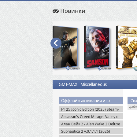
Новинки
GMT-MAX
Miscellaneous
Оффлайн активация игр
Доб
F1 25 Iconic Edition (2025) Steam-
Rip
Assassin's Creed Mirage: Valley of
Memory v.1.1.1 + Все DLC (2025)
Алан Вейк 2 / Alan Wake 2 Deluxe
Portable
Edition v.1.2.8 + DLC (2023)
Subnautica 2 v.0.1.1.1 (2026)
Пиратка
Пиратка