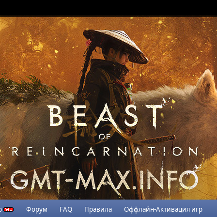
р
Форум
FAQ
Правила
Оффлайн-Активация игр