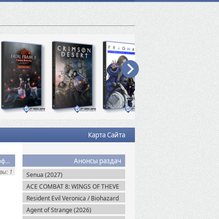
Карта Сайта
Анонсы раздач
Скачать торрент Fahrenheit: Indigo Prophecy Remastered Русификатор (2014/Профессиональный/Текст + Звук)
ы: 1
Senua (2027)
ACE COMBAT 8: WINGS OF THEVE
(2026)
Resident Evil Veronica / Biohazard
RE: Veronica (2027)
Agent of Strange (2026)