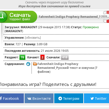
Скачать через торрент игру бесплатно
Игра доступна для скачивания по прямой ссылке
Fahrenheit Indigo Prophecy Remastered_? ???????????? ???µ?????? ?? ???·
Загрузил:
MAXAGENT
(29 января 2015 17:38)
Статус:
Проверено
(
MAXAGENT
)
Управление:
[обновить]
Взяли:
727 |
Размер:
3.89 GB
Последняя активность:
21 июля 2026 19:05
Раздают:
78
Качают:
2
Скачали:
418
Содержание:
Fahrenheit Indigo Prophecy
Remastered_Русский текст и озвучка (7
файлов)
онравилась игра? Поделитесь с друзьями!
Facebook
Вконтакте
Телеграм
Twitter