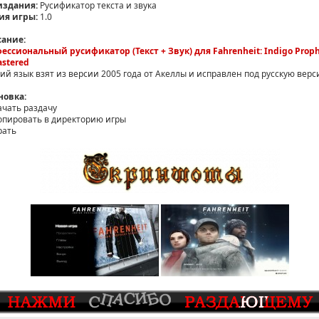
издания:
Русификатор текста и звука
ия игры:
1.0
ание:
ессиональный русификатор (Текст + Звук) для Fahrenheit: Indigo Prop
stered
кий язык взят из версии 2005 года от Акеллы и исправлен под русскую верс
новка:
ачать раздачу
копировать в директорию игры
рать