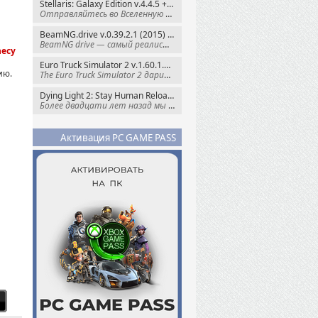
Stellaris: Galaxy Edition v.4.4.5 + Все DLC (2016) Пиратка
Отправляйтесь во Вселенную полную чудес и
BeamNG.drive v.0.39.2.1 (2015) RePack
BeamNG drive — самый реалистичный
hecy
Euro Truck Simulator 2 v.1.60.1.7s + Все DLC (2012) Пиратка
ию.
The Euro Truck Simulator 2 дарит вам опыт
Dying Light 2: Stay Human Reloaded Edition v.1.28.3 + Все DLC (2022) RePack
Более двадцати лет назад мы пытались
Активация PC GAME PASS