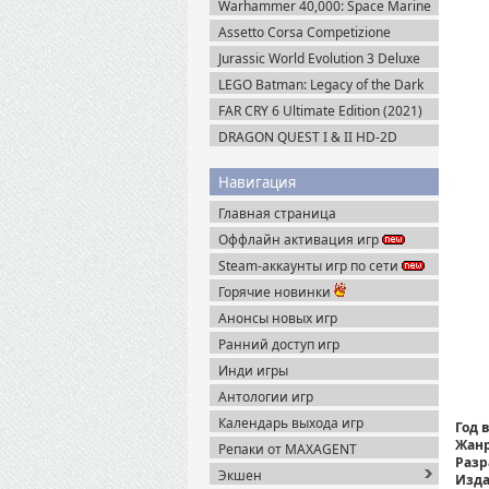
Warhammer 40,000: Space Marine
2 v.13.1.0.1 + Все DLC (2024)
Assetto Corsa Competizione
Пиратка
v.1.10.3 + Все DLC (2019) Пиратка
Jurassic World Evolution 3 Deluxe
Edition (2025) Steam-Rip
LEGO Batman: Legacy of the Dark
Knight / ЛЕГО Бэтмен: Наследие
FAR CRY 6 Ultimate Edition (2021)
Тёмного Рыцаря (2026) Portable
Uplay-Rip
DRAGON QUEST I & II HD-2D
Remake v.1.0.2.0 + Все DLC (2025)
Пиратка
Навигация
Главная страница
Оффлайн активация игр
Steam-аккаунты игр по сети
Горячие новинки
Анонсы новых игр
Ранний доступ игр
Инди игры
Антологии игр
Календарь выхода игр
Год 
Жанр
Репаки от MAXAGENT
Разр
Экшен
Изда