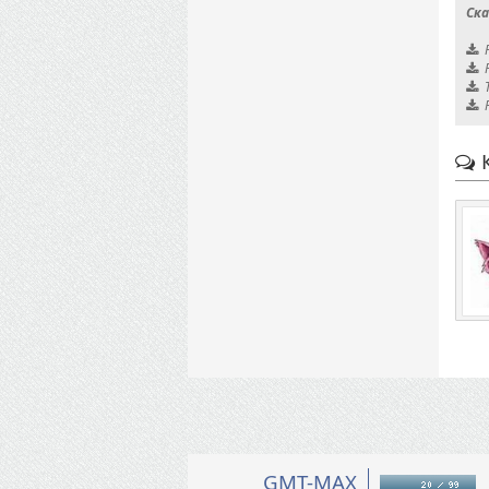
Ска
К
GMT-MAX