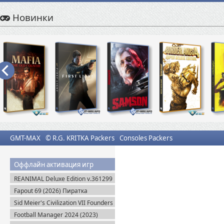
Новинки
GMT-MAX
© R.G. KRITKA Packers
Consoles Packers
Оффлайн активация игр
REANIMAL Deluxe Edition v.361299
(2026) Пиратка
Fapout 69 (2026) Пиратка
Sid Meier's Civilization VII Founders
Edition (2025) Steam-Rip
Football Manager 2024 (2023)
Steam-Rip