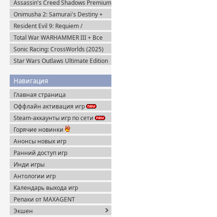
Assassin's Creed Shadows Premium
Edition (2025) Пиратка
Onimusha 2: Samurai's Destiny +
DLC (2025) Пиратка
Resident Evil 9: Requiem /
BIOHAZARD Реквием (2026)
Total War WARHAMMER III + Все
Пиратка
DLC (2022-2025) Steam-Rip
Sonic Racing: CrossWorlds (2025)
Steam-Rip
Star Wars Outlaws Ultimate Edition
(2024) Uplay-Rip
Навигация
Главная страница
Оффлайн активация игр
Steam-аккаунты игр по сети
Горячие новинки
Анонсы новых игр
Ранний доступ игр
Инди игры
Антологии игр
Календарь выхода игр
Репаки от MAXAGENT
Экшен