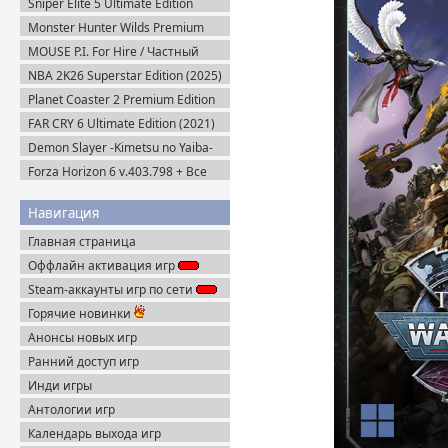
Sniper Elite 5 Ultimate Edition
(2022) Steam-Rip
Monster Hunter Wilds Premium
Edition (2025) Steam-Rip
MOUSE P.I. For Hire / Частный
детектив МАУС v.1.2.2 (2026)
NBA 2K26 Superstar Edition (2025)
Пиратка
Steam-Rip
Planet Coaster 2 Premium Edition
(2024) Steam-Rip
FAR CRY 6 Ultimate Edition (2021)
Uplay-Rip
Demon Slayer -Kimetsu no Yaiba-
The Hinokami Chronicles (2021)
Forza Horizon 6 v.403.798 + Все
DLC (2026) Пиратка
Навигация
Главная страница
Оффлайн активация игр
Steam-аккаунты игр по сети
Горячие новинки
Анонсы новых игр
Ранний доступ игр
Инди игры
Антологии игр
Календарь выхода игр