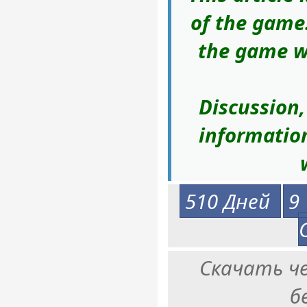
of the game.
the game wi
Discussion
informatio
510 Дней
9
Скачать ч
б