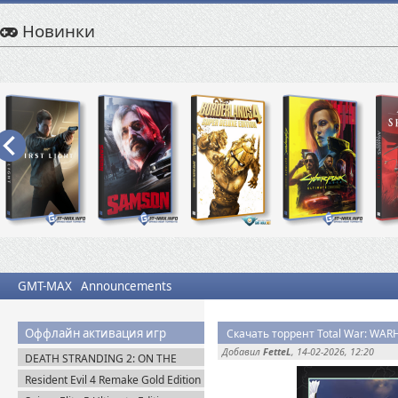
Новинки
GMT-MAX
Announcements
Оффлайн активация игр
Скачать торрент Total War: WAR
Добавил
FetteL
, 14-02-2026, 12:20
DEATH STRANDING 2: ON THE
BEACH на PC / ПК v.1.10.89.0
Resident Evil 4 Remake Gold Edition
(2026) Пиратка
+ Separate Ways (2023) Пиратка