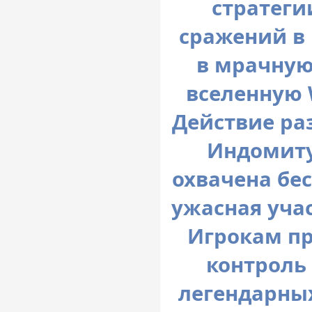
стратеги
сражений в
в мрачную
вселенную 
Действие ра
Индомиту
охвачена бе
ужасная уча
Игрокам пр
контроль
легендарных