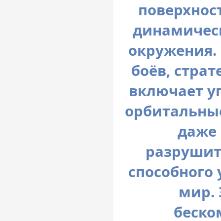
поверхнос
динамичес
окружения.
боёв, стра
включает у
орбитальны
даже
разрушит
способного
мир. 
беско