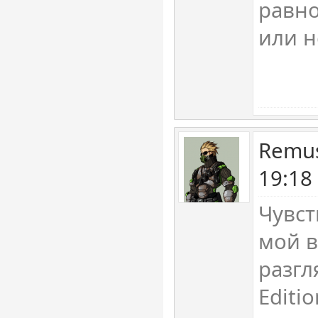
равно
или н
Remus
19:18
Чувст
мой в
разгл
Editio