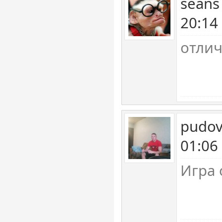
seans
20:14
отлич
pudov
01:06
Игра 