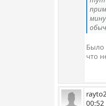
при
мину
обыч
Было 
что н
rayto
00:52