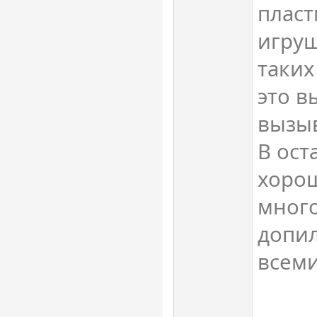
пласт
игруш
таких
это в
вызы
В ост
хорош
много
допил
всеми