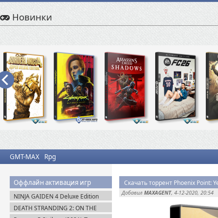
Новинки
GMT-MAX
Rpg
Оффлайн активация игр
Скачать торрент Phoenix Point: Ye
Добавил
MAXAGENT
, 4-12-2020, 20:54
NINJA GAIDEN 4 Deluxe Edition
v.1.0.4.0 (2025) Portable
DEATH STRANDING 2: ON THE
BEACH на PC / ПК v.1.10.89.0