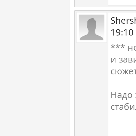
Shers
19:10
*** н
и зав
сюже
Надо 
стаби