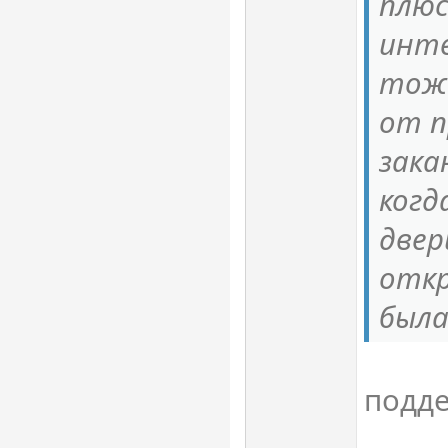
плюс
инте
тоже
от п
зака
когд
двер
откр
была
подд