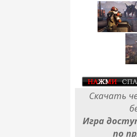
Скачать ч
б
Игра досту
по п