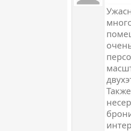
Ужас
мног
поме
очень
перс
масш
двухэ
Также
несер
брони
интер