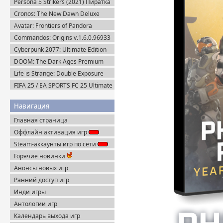
Persona 5 Strikers (2021) Пиратка
(2026) Пиратка
Cronos: The New Dawn Deluxe
Edition v.1.4.0.0 (2025) Пиратка
Avatar: Frontiers of Pandora
Complete Edition (2023) Пиратка
Commandos: Origins v.1.6.0.96933
+ Все DLC (2025) Пиратка
Cyberpunk 2077: Ultimate Edition
v.2.31a + Все DLC (2025) Portable
DOOM: The Dark Ages Premium
Edition + Все DLC (2025) Пиратка
Life is Strange: Double Exposure
(2024) Пиратка
FIFA 25 / EA SPORTS FC 25 Ultimate
Edition (2024) EA-Rip
Навигация
Главная страница
Оффлайн активация игр
Steam-аккаунты игр по сети
Горячие новинки
Анонсы новых игр
Ранний доступ игр
Инди игры
Антологии игр
Календарь выхода игр