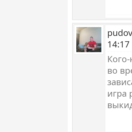
pudov
14:17
Кого-
во вр
завис
игра 
выкид