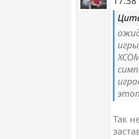
17:38
Цита
ожид
игры
XCO
симп
игра
этот
Так н
заста