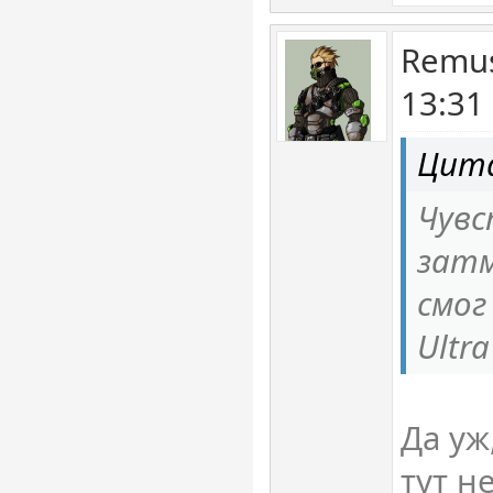
Remus
13:31
Цит
Чувс
затм
смог
Ultra
Да уж
тут н