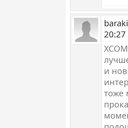
barak
20:27
XCOM
лучше
и но
интер
тоже 
прока
момен
подош