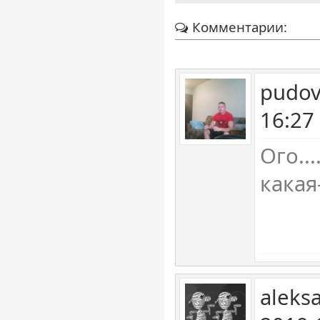
Комментарии:
pudov
16:27
Ого..
какая-
aleks