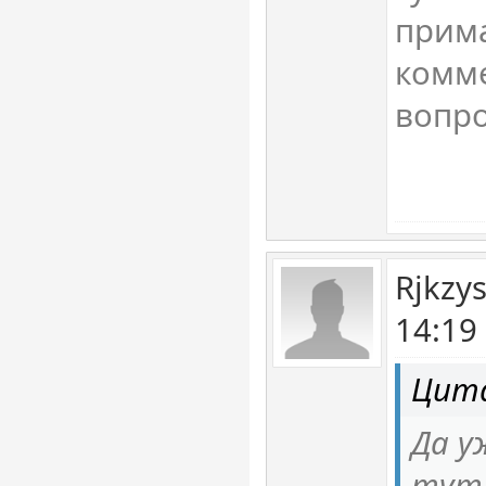
прима
комме
вопр
Rjkzy
14:19
Цит
Да у
тут 