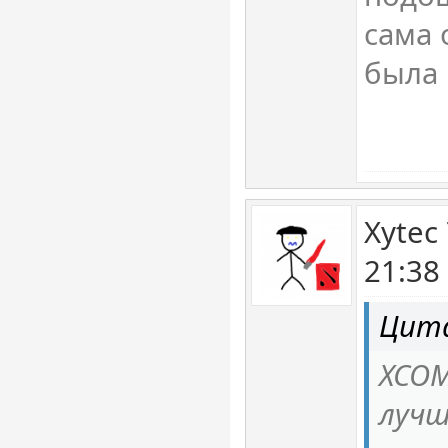
сама 
была 
Xytec
21:38
Цита
XCOM
лучш