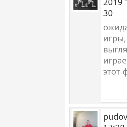
2019 
30
ожида
игры,
выгля
играе
этот 
pudov