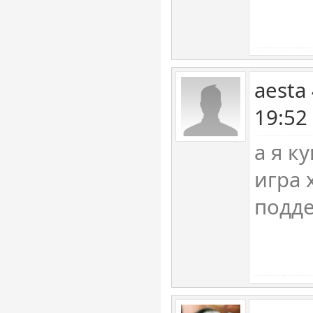
aesta
19:52
а я к
игра 
подде