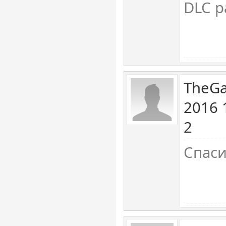
DLC р
TheGa
2016 
2
Спаси