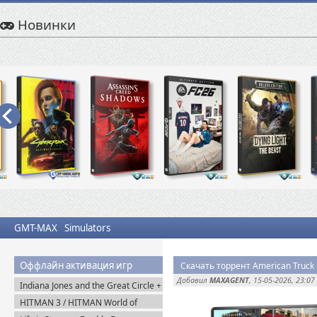
Новинки
GMT-MAX
Simulators
Оффлайн активация игр
Скачать торрент American Truck S
Добавил
MAXAGENT
, 15-05-2026, 23:07
Indiana Jones and the Great Circle +
The Order of Giants v.1.0.17.0
HITMAN 3 / HITMAN World of
(2024) Пиратка
Assassination v.3.270.1 + Все DLC