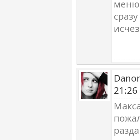
меню
сразу
исче
Danon
21:26
Макса
пожал
разда