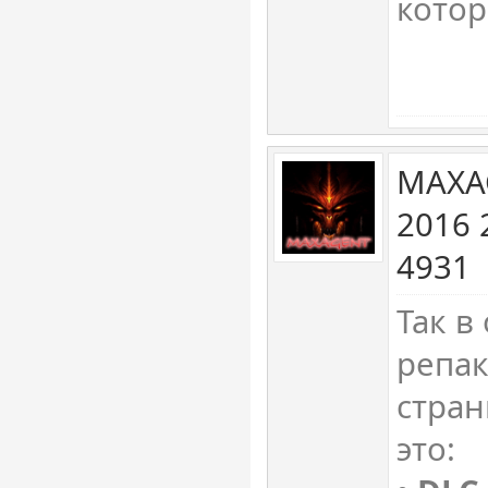
котор
MAXA
2016 
4931
Так в
репак
стран
это: