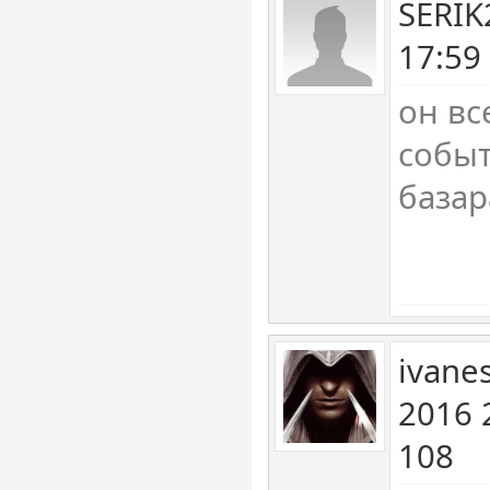
SERIK
17:59
он вс
событ
базар
ivane
2016 
108