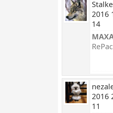
Stalk
2016 
14
MAXA
RePac
nezal
2016 
11