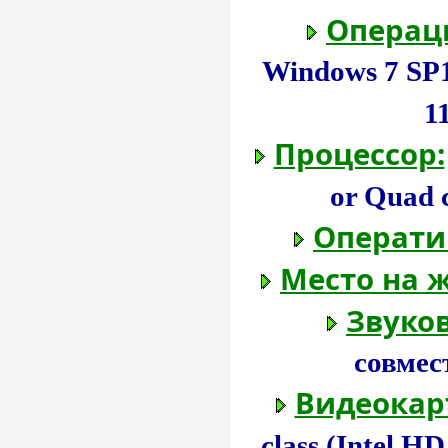
Операц
Windows 7 SP1 
1
Процессор:
or Quad 
Операти
Место на ж
Звуков
совмес
Видеокар
class (Intel H