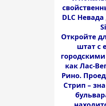
свойственн
DLC Невада 
S
Откройте д
штат с 
городскими
как Лас-Ве
Рино. Проед
Стрип – зн
бульвара
находит