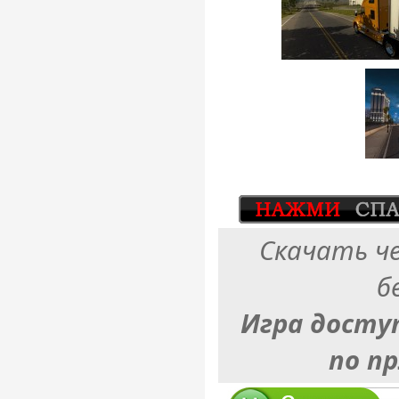
Скачать ч
б
Игра досту
по п