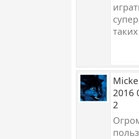
играт
супер
таких
Micke
2016 
2
Огром
польз