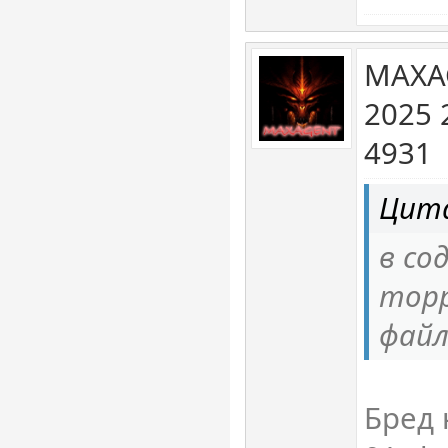
MAXA
2025 
4931
Цита
в со
тор
файл
Бред 