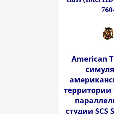
760
American T
симуля
американск
территории 
параллел
студии SCS S