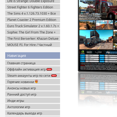
Life is Strange: Double Exposure
(2016-2021) Пиратка
(2024) Пиратка
Street Fighter 6 Fighters Edition
(2023) Steam-Rip
The Sims 4 v.1.126.73.1030 + Все
DLC (2014-2025) Portable
Planet Coaster 2 Premium Edition
(2024) Steam-Rip
Euro Truck Simulator 2 v.1.60.1.7s +
Все DLC (2012) Пиратка
Sophie: The Girl From The Zone +
DLC (2026) Пиратка
The First Berserker: Khazan Deluxe
Edition (2025) Пиратка
MOUSE P.I. For Hire / Частный
детектив МАУС v.1.2.2 (2026)
Пиратка
Навигация
Главная страница
Оффлайн активация игр
Steam-аккаунты игр по сети
Горячие новинки
Анонсы новых игр
Ранний доступ игр
Инди игры
Антологии игр
Календарь выхода игр