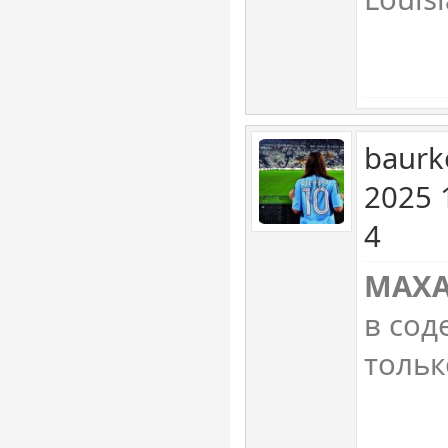
baurk
2025 
4
MAXA
в сод
тольк