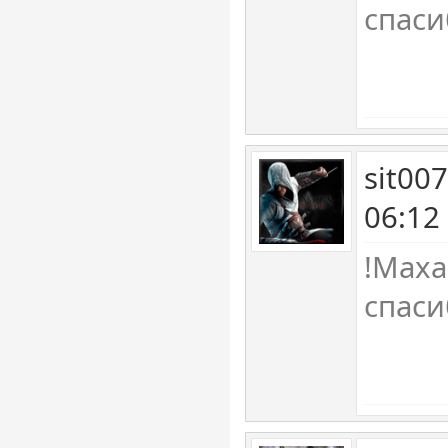
спаси
sit00
06:12
!Maxa
спасиб