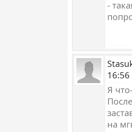
- така
попро
Stasu
16:56
Я что
После
заста
на мг