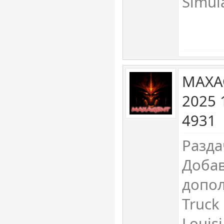
Simul
MAXA
2025 
4931
Разда
Доба
допол
Truck 
Louisi