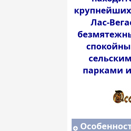
крупнейших 
Лас-Вега
безмятежн
спокойны
сельски
парками и
Особенност