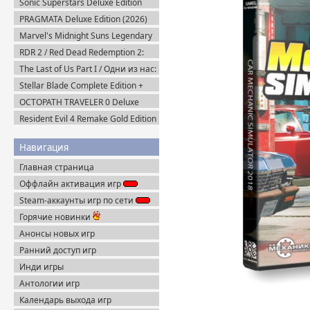
Sonic Superstars Deluxe Edition
(2023) Steam-Rip
PRAGMATA Deluxe Edition (2026)
Пиратка
Marvel's Midnight Suns Legendary
Edition (2022) Steam-Rip
RDR 2 / Red Dead Redemption 2:
Ultimate Edition v.1491.50 (2019)
The Last of Us Part I / Одни из нас:
Пиратка
Часть I Deluxe Edition v.1.1.5.0
Stellar Blade Complete Edition +
(2023) Пиратка
Все DLC (2025) Пиратка
OCTOPATH TRAVELER 0 Deluxe
Edition v.1.0.8 (2025) Portable
Resident Evil 4 Remake Gold Edition
+ Separate Ways (2023) Пиратка
Навигация
Главная страница
Оффлайн активация игр
Steam-аккаунты игр по сети
Горячие новинки
Анонсы новых игр
Ранний доступ игр
Инди игры
Антологии игр
Календарь выхода игр