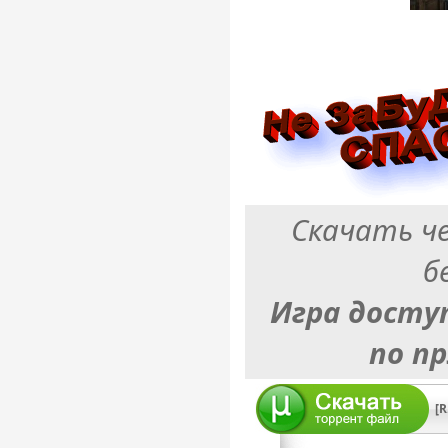
Скачать ч
б
Игра досту
по п