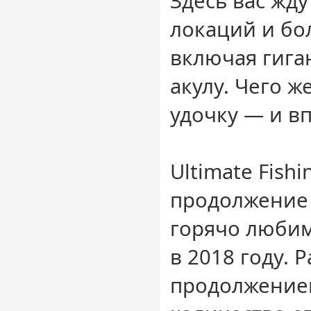
Здесь вас жд
локаций и бо
включая гига
акулу. Чего ж
удочку — и в
Ultimate Fishi
продолжение
горячо люби
в 2018 году. 
продолжение