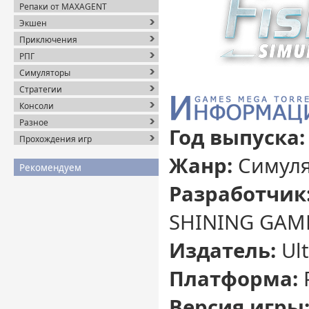
Репаки от MAXAGENT
Экшен
Приключения
РПГ
Симуляторы
Стратегии
Консоли
Разное
Год выпуска:
Прохождения игр
Жанр:
Симуля
Рекомендуем
Разработчик
SHINING GAM
Издатель:
Ult
Платформа:
Версия игры