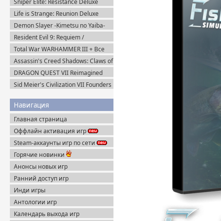
Sniper Elite: Resistance Deluxe
Пиратка
Edition (2025) Steam-Rip
Life is Strange: Reunion Deluxe
Edition (2026) Steam-Rip
Demon Slayer -Kimetsu no Yaiba-
The Hinokami Chronicles 2 (2025)
Resident Evil 9: Requiem /
Steam-Rip
BIOHAZARD Реквием (2026)
Total War WARHAMMER III + Все
Пиратка
DLC (2022-2025) Steam-Rip
Assassin's Creed Shadows: Claws of
Awaji (2025) Portable
DRAGON QUEST VII Reimagined
v.1.1.1.0 + Все DLC (2026) Пиратка
Sid Meier's Civilization VII Founders
Edition (2025) Steam-Rip
Навигация
Главная страница
Оффлайн активация игр
Steam-аккаунты игр по сети
Горячие новинки
Анонсы новых игр
Ранний доступ игр
Инди игры
Антологии игр
Календарь выхода игр