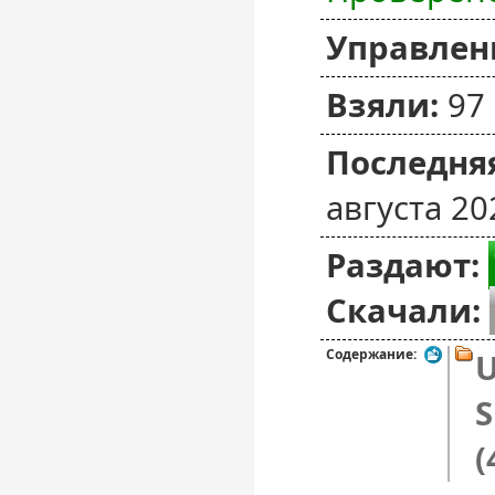
Управлен
Взяли:
97
Последняя
августа 20
Раздают:
Скачали:
Содержание:
U
S
(