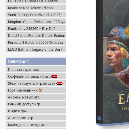
OCTOPATH TRAVELER 0 Deluxe
Edition v.1.0.8 (2025) Portable
Ready or Not Deluxe Edition
v.117216 + Все DLC (2023)
Sonic Racing: CrossWorlds (2025)
Пиратка
Steam-Rip
Kingdom Come: Deliverance II Royal
Edition v.1.5.6 + Все DLC (2025)
Painkiller v.246360 + Все DLC
Пиратка
(2025) Portable
Dead Space Remake Deluxe Edition
(2023) Пиратка
Persona 4 Golden (2020) Пиратка
LEGO Batman: Legacy of the Dark
Knight / ЛЕГО Бэтмен: Наследие
Тёмного Рыцаря (2026) Portable
Навигация
Главная страница
Оффлайн активация игр
Steam-аккаунты игр по сети
Горячие новинки
Анонсы новых игр
Ранний доступ игр
Инди игры
Антологии игр
Календарь выхода игр