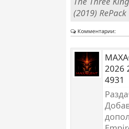
The Three Kin
(2019) RePack
Комментарии:
MAXA
2026 
4931
Разда
Доба
допол
Empire