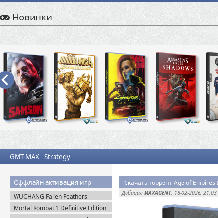
Новинки
GMT-MAX
Strategy
Оффлайн активация игр
Скачать торрент Age of Empires II
Добавил
MAXAGENT
, 18-02-2026, 21:03
WUCHANG Fallen Feathers
v.179951 + Все DLC (2025)
Mortal Kombat 1 Definitive Edition +
Пиратка
Все DLC (2023) Steam-Rip