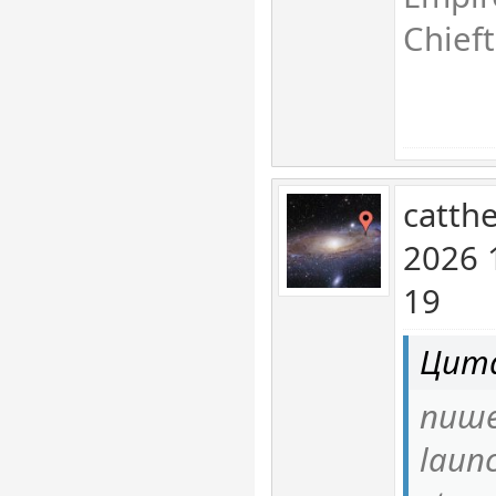
Chieft
catth
2026 
19
Цита
пише
launc