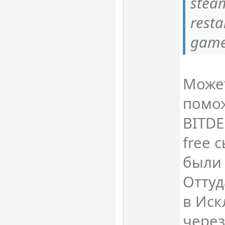
stea
resta
game
Може
помож
BITDE
free 
были 
Оттуд
в Иск
через