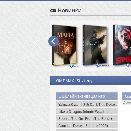
Новинки
GMT-MAX
Strategy
Оффлайн активация игр
Ска
Доб
Yakuza Kiwami 3 & Dark Ties Deluxe
Edition (2026) Steam-Rip
Like a Dragon: Infinite Wealth
Ultimate Edition (2024) Steam-Rip
Sophie: The Girl From The Zone +
DLC (2026) Пиратка
Atomfall Deluxe Edition (2025)
Steam-Rip