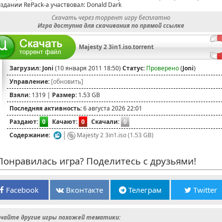
оздании RePack-а участвовал: Donald Dark
Скачать через торрент игру бесплатно
Игра доступна для скачивания по прямой ссылке
Majesty 2 3in1.iso.torrent
Загрузил:
Joni
(10 января 2011 18:50)
Статус:
Проверено
(
Joni
)
Управление:
[обновить]
Взяли:
1319 |
Размер:
1.53 GB
Последняя активность:
6 августа 2026 22:01
Раздают:
0
Качают:
0
Скачали:
0
Содержание:
Majesty 2 3in1.iso (1.53 GB)
онравилась игра? Поделитесь с друзьями!
Facebook
Вконтакте
Телеграм
Twitter
чайте другие игры похожей тематики: