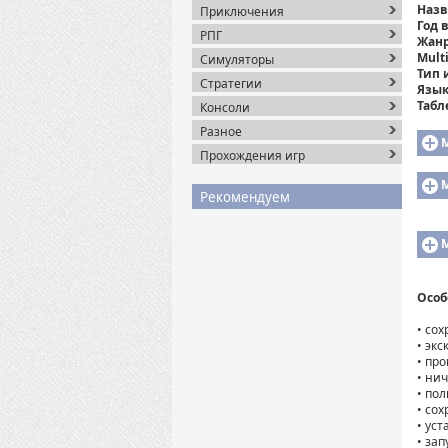
Назв
Приключения
Год 
РПГ
Жан
Multi
Симуляторы
Тип 
Стратегии
Язык
Табл
Консоли
Разное
M
Прохождения игр
M
Рекомендуем
M
Особ
• со
• эк
• про
• ни
• пол
• со
• ус
• зап