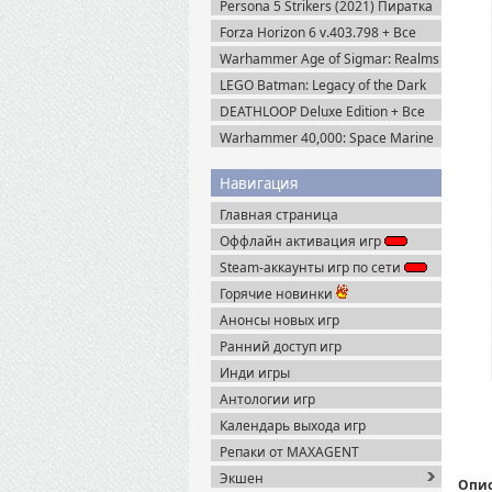
Persona 5 Strikers (2021) Пиратка
Forza Horizon 6 v.403.798 + Все
DLC (2026) Пиратка
Warhammer Age of Sigmar: Realms
of Ruin Ultimate Edition (2023)
LEGO Batman: Legacy of the Dark
Steam-Rip
Knight / ЛЕГО Бэтмен: Наследие
DEATHLOOP Deluxe Edition + Все
Тёмного Рыцаря (2026) Portable
DLC (2021) Пиратка
Warhammer 40,000: Space Marine
2 v.13.1.0.1 + Все DLC (2024)
Пиратка
Навигация
Главная страница
Оффлайн активация игр
Steam-аккаунты игр по сети
Горячие новинки
Анонсы новых игр
Ранний доступ игр
Инди игры
Антологии игр
Календарь выхода игр
Репаки от MAXAGENT
Экшен
Опи