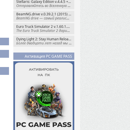
Stellaris: Galaxy Edition v.4.4.5 + Все DLC (2016) Пиратка
Отправляйтесь во Вселенную полную чудес и
BeamNG.drive v.0.39.2.1 (2015) RePack
BeamNG drive — самый реалистичный
Euro Truck Simulator 2 v.1.60.1.7s + Все DLC (2012) Пиратка
The Euro Truck Simulator 2 дарит вам опыт
Dying Light 2: Stay Human Reloaded Edition v.1.28.3 + Все DLC (2022) RePack
Более двадцати лет назад мы пытались
Активация PC GAME PASS