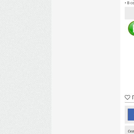
• В с
П
Ска