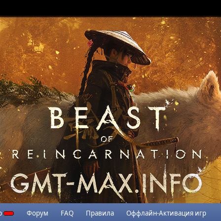
р
Форум
FAQ
Правила
Оффлайн-Активация игр