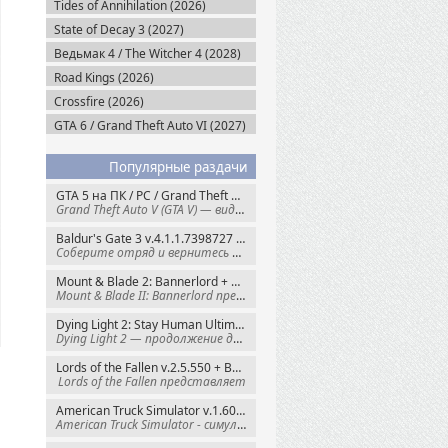
Tides of Annihilation (2026)
State of Decay 3 (2027)
Ведьмак 4 / The Witcher 4 (2028)
Road Kings (2026)
Crossfire (2026)
GTA 6 / Grand Theft Auto VI (2027)
Популярные раздачи
GTA 5 на ПК / PC / Grand Theft Auto V: Premium Edition (2015) Steam-Rip
Grand Theft Auto V (GTA V) — видеоигра из
Baldur's Gate 3 v.4.1.1.7398727 + Все DLC (2023) GOG-Rip
Соберите отряд и вернитесь в Забытые
Mount & Blade 2: Bannerlord + War Sails v.1.4.7.117484 (2025) GOG
Mount & Blade II: Bannerlord представляет
Dying Light 2: Stay Human Ultimate Edition v.1.29.0 + Все DLC (2022) Пиратка
Dying Light 2 — продолжение динамичного
Lords of the Fallen v.2.5.550 + Все DLC (2023) Пиратка
Lords of the Fallen представляет
American Truck Simulator v.1.60.1.8s + Все DLC (2016) Пиратка
American Truck Simulator - симулятор