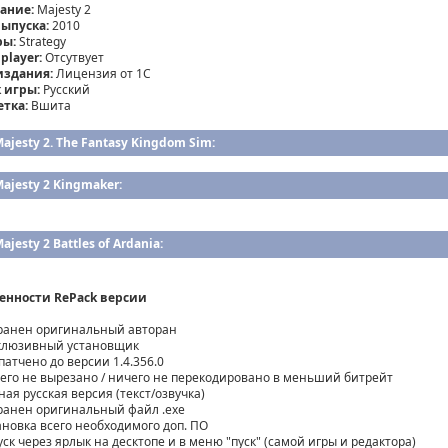
ание:
Majesty 2
выпуска:
2010
ры:
Strategy
player:
Отсутвует
издания:
Лицензия от 1С
 игры:
Русский
етка:
Вшита
ajesty 2. The Fantasy Kingdom Sim:
ajesty 2 Kingmaker:
ajesty 2 Battles of Ardania:
енности RePack версии
хранен оригинальный авторан
склюзивный установщик
патчено до версии 1.4.356.0
чего не вырезано / ничего не перекодировано в меньший битрейт
ная русская версия (текст/озвучка)
хранен оригинальный файл .exe
тановка всего необходимого доп. ПО
уск через ярлык на десктопе и в меню "пуск" (самой игры и редактора)