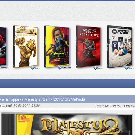
чать торрент Majesty 2 {3in1} (2010/RUS/RePack)
авил
Joni
, 10-01-2011, 21:50
Показы: 10919 |
Отзыв