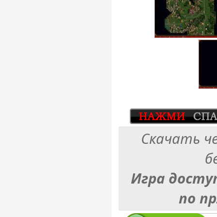
Скачать ч
б
Игра досту
по п