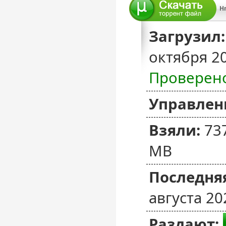
H
Загрузил:
октября 2
Проверен
Управлен
Взяли:
73
MB
Последняя
августа 20
Раздают: