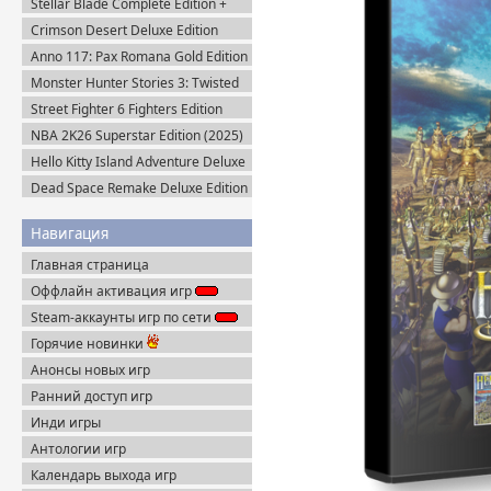
Stellar Blade Complete Edition +
Все DLC (2025) Пиратка
Crimson Desert Deluxe Edition
v.1.14.0 (2026) Portable
Anno 117: Pax Romana Gold Edition
(2025) Uplay-Rip
Monster Hunter Stories 3: Twisted
Reflection (2026) Steam-Rip
Street Fighter 6 Fighters Edition
(2023) Steam-Rip
NBA 2K26 Superstar Edition (2025)
Steam-Rip
Hello Kitty Island Adventure Deluxe
Edition (2025) Steam-Rip
Dead Space Remake Deluxe Edition
(2023) Пиратка
Навигация
Главная страница
Оффлайн активация игр
Steam-аккаунты игр по сети
Горячие новинки
Анонсы новых игр
Ранний доступ игр
Инди игры
Антологии игр
Календарь выхода игр