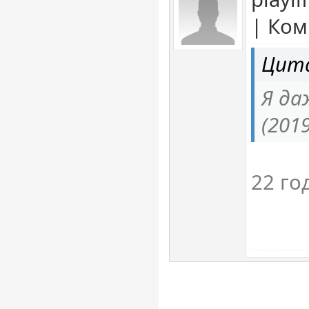
| Ком
Цита
Я да
(201
22 го