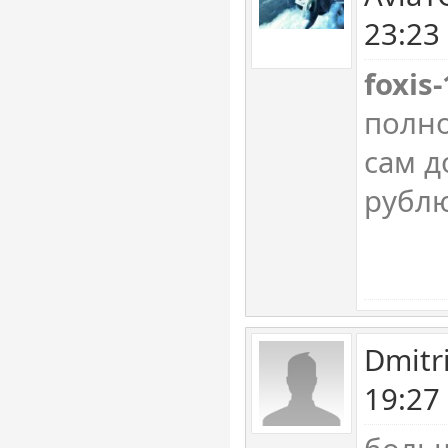
23:23
foxis
полно
сам д
рублю
Dmitr
19:27