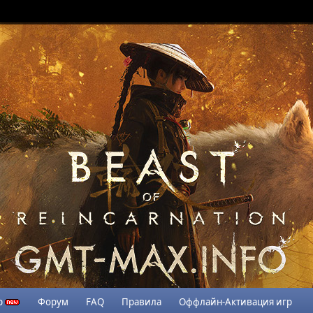
р
Форум
FAQ
Правила
Оффлайн-Активация игр