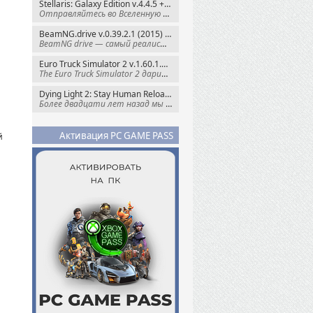
Stellaris: Galaxy Edition v.4.4.5 + Все DLC (2016) Пиратка
Отправляйтесь во Вселенную полную чудес и
BeamNG.drive v.0.39.2.1 (2015) RePack
BeamNG drive — самый реалистичный
Euro Truck Simulator 2 v.1.60.1.7s + Все DLC (2012) Пиратка
The Euro Truck Simulator 2 дарит вам опыт
Dying Light 2: Stay Human Reloaded Edition v.1.28.3 + Все DLC (2022) RePack
Более двадцати лет назад мы пытались
Активация PC GAME PASS
й