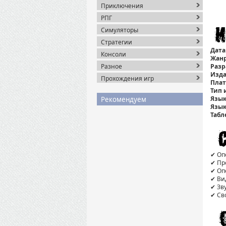
Приключения
РПГ
Симуляторы
Стратегии
Дата
Консоли
Жанр
Разное
Разр
Изда
Прохождения игр
Пла
Тип 
Язык
Рекомендуем
Язык
Табл
✔ Оп
✔ Про
✔ Оп
✔ Ви
✔ Зв
✔ Св