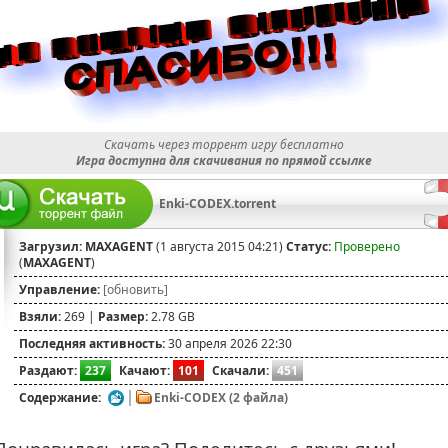
Скачать через торрент игру бесплатно
Игра доступна для скачивания по прямой ссылке
Enki-CODEX.torrent
Загрузил:
MAXAGENT
(1 августа 2015 04:21)
Статус:
Проверено
(
MAXAGENT
)
Управление:
[обновить]
Взяли:
269 |
Размер:
2.78 GB
Последняя активность:
30 апреля 2026 22:30
Раздают:
237
Качают:
101
Скачали:
451
Содержание:
Enki-CODEX (2 файла)