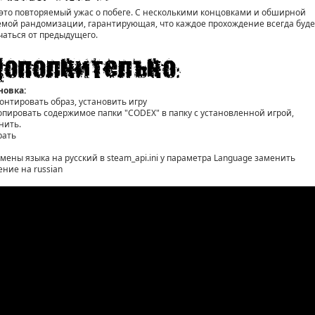
 это повторяемый ужас о побеге. С несколькими концовками и обширной
емой рандомизации, гарантирующая, что каждое прохождение всегда буде
чаться от предыдущего.
новка:
монтировать образ, установить игру
копировать содержимое папки "CODEX" в папку с установленной игрой,
нить.
рать
смены языка на русский в steam_api.ini у параметра Language заменить
ение на russian