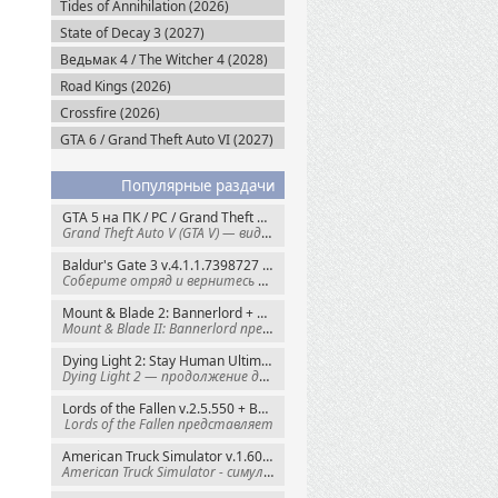
Tides of Annihilation (2026)
State of Decay 3 (2027)
Ведьмак 4 / The Witcher 4 (2028)
Road Kings (2026)
Crossfire (2026)
GTA 6 / Grand Theft Auto VI (2027)
Популярные раздачи
GTA 5 на ПК / PC / Grand Theft Auto V: Premium Edition (2015) Steam-Rip
Grand Theft Auto V (GTA V) — видеоигра из
Baldur's Gate 3 v.4.1.1.7398727 + Все DLC (2023) GOG-Rip
Соберите отряд и вернитесь в Забытые
Mount & Blade 2: Bannerlord + War Sails v.1.4.7.117484 (2025) GOG
Mount & Blade II: Bannerlord представляет
Dying Light 2: Stay Human Ultimate Edition v.1.29.0 + Все DLC (2022) Пиратка
Dying Light 2 — продолжение динамичного
Lords of the Fallen v.2.5.550 + Все DLC (2023) Пиратка
Lords of the Fallen представляет
American Truck Simulator v.1.60.1.8s + Все DLC (2016) Пиратка
American Truck Simulator - симулятор