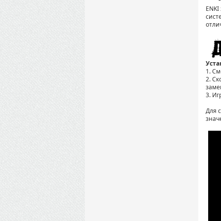
ENKI
сист
отли
Уста
1. С
2. С
заме
3. Иг
Для 
знач