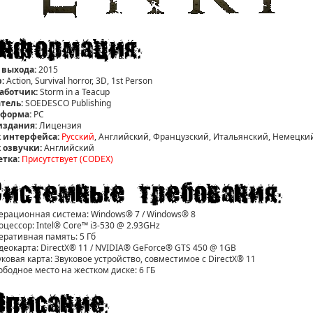
 выхода:
2015
:
Action, Survival horror, 3D, 1st Person
аботчик:
Storm in a Teacup
тель:
SOEDESCO Publishing
тформа:
РС
издания:
Лицензия
 интерфейса:
Русский
, Английский, Французский, Итальянский, Немецки
 озвучки:
Английский
етка:
Присутствует (CODEX)
ерационная система: Windows® 7 / Windows® 8
цессор: Intel® Core™ i3-530 @ 2.93GHz
еративная память: 5 Гб
деокарта: DirectX® 11 / NVIDIA® GeForce® GTS 450 @ 1GB
уковая карта: Звуковое устройство, совместимое с DirectX® 11
ободное место на жестком диске: 6 ГБ