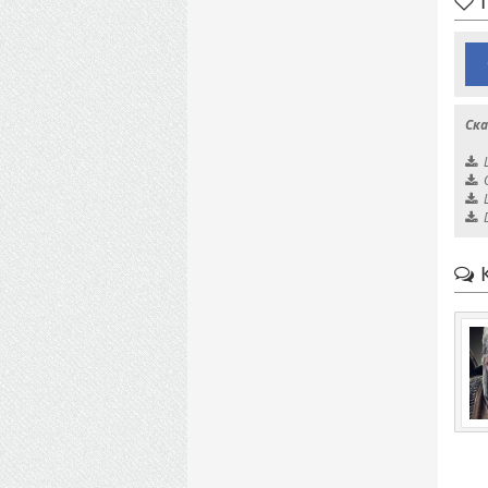
П
Ска
К