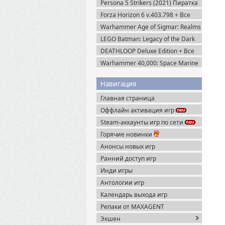
Persona 5 Strikers (2021) Пиратка
Forza Horizon 6 v.403.798 + Все
DLC (2026) Пиратка
Warhammer Age of Sigmar: Realms
of Ruin Ultimate Edition (2023)
LEGO Batman: Legacy of the Dark
Steam-Rip
Knight / ЛЕГО Бэтмен: Наследие
DEATHLOOP Deluxe Edition + Все
Тёмного Рыцаря (2026) Portable
DLC (2021) Пиратка
Warhammer 40,000: Space Marine
2 v.13.1.0.1 + Все DLC (2024)
Пиратка
Навигация
Главная страница
Оффлайн активация игр
Steam-аккаунты игр по сети
Горячие новинки
Анонсы новых игр
Ранний доступ игр
Инди игры
Антологии игр
Календарь выхода игр
Репаки от MAXAGENT
Экшен