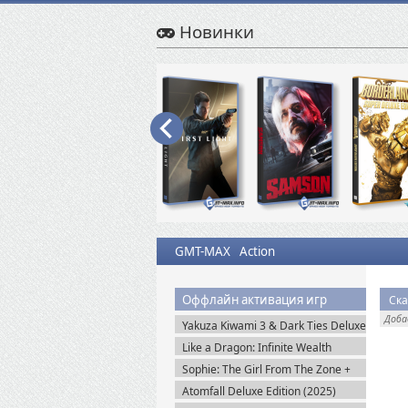
Новинки
GMT-MAX
Action
Оффлайн активация игр
Ска
Доб
Yakuza Kiwami 3 & Dark Ties Deluxe
Edition (2026) Steam-Rip
Like a Dragon: Infinite Wealth
Ultimate Edition (2024) Steam-Rip
Sophie: The Girl From The Zone +
DLC (2026) Пиратка
Atomfall Deluxe Edition (2025)
Steam-Rip