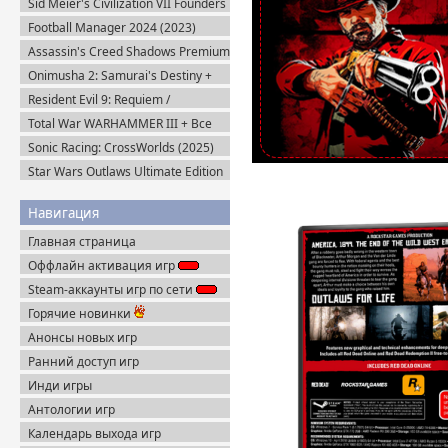
Sid Meier's Civilization VII Founders
Edition (2025) Steam-Rip
Football Manager 2024 (2023)
Steam-Rip
Assassin's Creed Shadows Premium
Edition (2025) Пиратка
Onimusha 2: Samurai's Destiny +
DLC (2025) Пиратка
Resident Evil 9: Requiem /
BIOHAZARD Реквием (2026)
Total War WARHAMMER III + Все
Пиратка
DLC (2022-2025) Steam-Rip
Sonic Racing: CrossWorlds (2025)
Steam-Rip
Star Wars Outlaws Ultimate Edition
(2024) Uplay-Rip
Навигация
Главная страница
Оффлайн активация игр
Steam-аккаунты игр по сети
Горячие новинки
Анонсы новых игр
Ранний доступ игр
Инди игры
Антологии игр
Календарь выхода игр