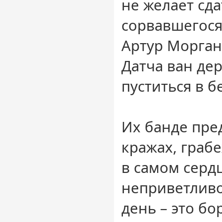
не желает сда
сорвавшегося
Артур Морган
Датча ван де
пуститься в бе
Их банде пре
кражах, граб
в самом серд
неприветливо
день – это бо