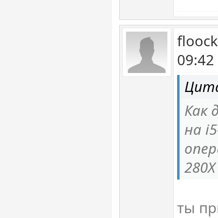
flooc
09:42
Цита
Как 
на i5
опер
280X
ты пр