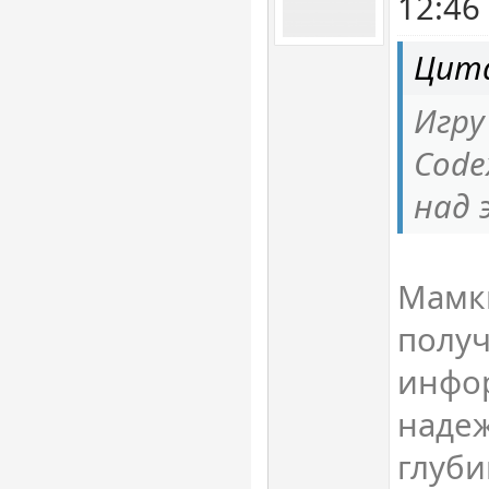
12:46
Цита
Игру
Code
над 
Мамк
полу
инфо
наде
глуби