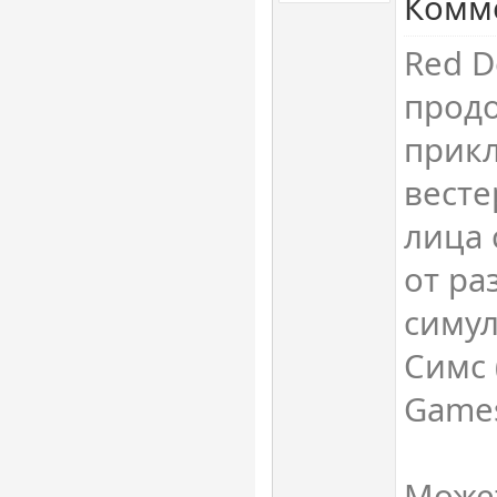
Комме
Red D
прод
прик
весте
лица 
от ра
симул
Симс 
Game
Может