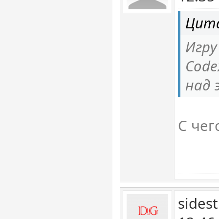
Цита
Игру
Code
над 
С чег
sides