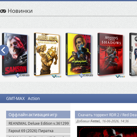
Новинки
GMT-MAX
Action
Оффлайн активация игр
Добавил
FetteL
, 16-06-2026, 14:36
REANIMAL Deluxe Edition v.361299
(2026) Пиратка
Fapout 69 (2026) Пиратка