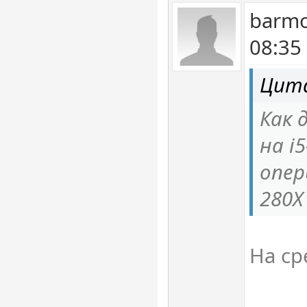
barmo
08:35
Цита
Как 
на i5
опер
280X
На ср