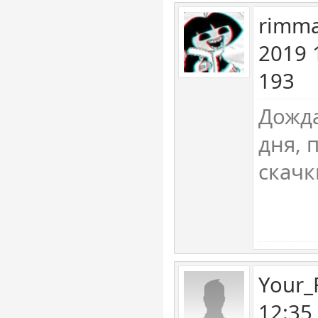
rimm
2019 
193
Дожда
дня, 
скачк
Your_
12:35