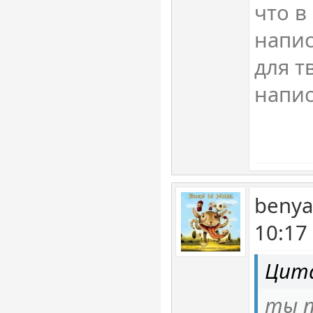
что в
напис
для т
напи
benya
10:17
Цита
ты п