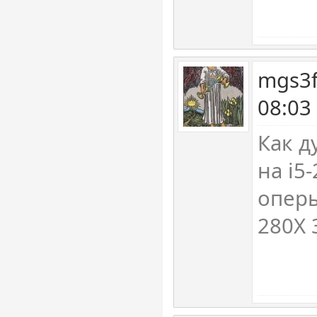
mgs3f
08:03
Как д
на i5
оперы
280X 