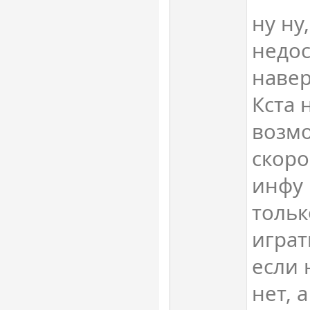
ну ну
недо
навер
Кста 
возм
скоро
инфу 
тольк
играт
если 
нет, 