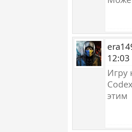
era14
12:03
Игру 
Codex
этим