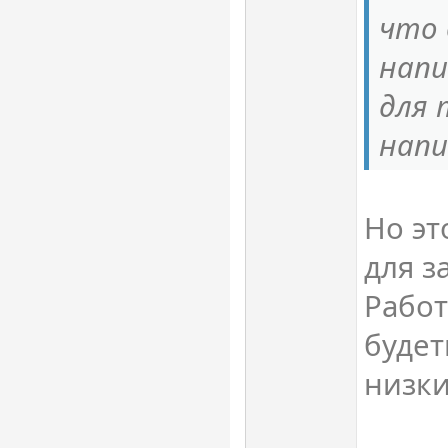
что 
напи
для 
напи
Но эт
для з
Работ
будет
низки