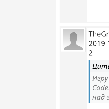
TheGr
2019 
2
Цита
Игру
Code
над 