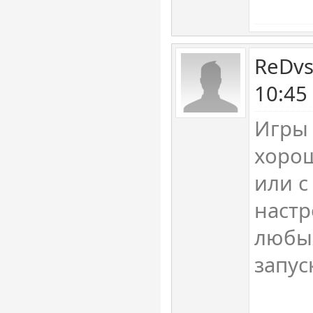
ReDvs
10:45
Игры 
хоро
или 
настр
любы
запус