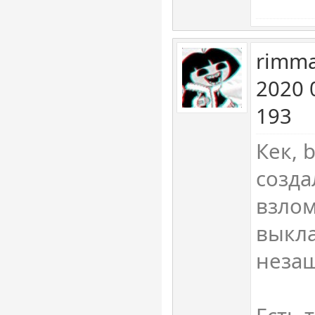
rimm
2020 
193
Кек, 
созда
взлом
выкл
неза