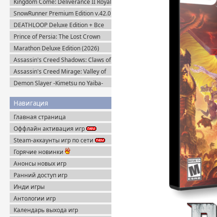
Kingdom Come: Deliverance II Royal
Edition v.1.5.6 + Все DLC (2025)
SnowRunner Premium Edition v.42.0
Пиратка
+ Все DLC (2020) Пиратка
DEATHLOOP Deluxe Edition + Все
DLC (2021) Пиратка
Prince of Persia: The Lost Crown
(2024) Пиратка
Marathon Deluxe Edition (2026)
Steam-Rip
Assassin's Creed Shadows: Claws of
Awaji (2025) Portable
Assassin's Creed Mirage: Valley of
Memory v.1.1.1 + Все DLC (2025)
Demon Slayer -Kimetsu no Yaiba-
Portable
The Hinokami Chronicles 2 (2025)
Steam-Rip
Навигация
Главная страница
Оффлайн активация игр
Steam-аккаунты игр по сети
Горячие новинки
Анонсы новых игр
Ранний доступ игр
Инди игры
Антологии игр
Календарь выхода игр