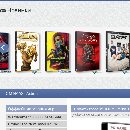
Новинки
GMT-MAX
Action
Оффлайн активация игр
Скачать торрент DOOM Eternal De
Добавил
MAXAGENT
, 23-05-2026, 17:54
Warhammer 40,000: Chaos Gate
Daemonhunters (2022) Steam-Rip
Cronos: The New Dawn Deluxe
Edition v.1.4.0.0 (2025) Пиратка