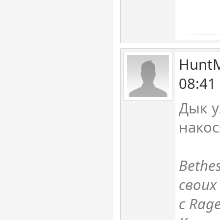
HuntM
08:41
Дык у
накос
Bethe
своих
с Rag