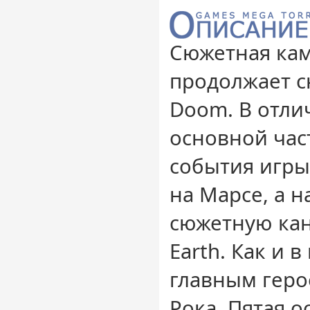
Сюжетная кам
продолжает 
Doom. В отли
основной ча
события игры
на Марсе, а н
сюжетную канв
Earth. Как и 
главным геро
Рока. Пятая о