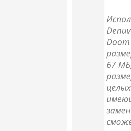
Испол
Denuv
Doom E
разме
67 МБ
разме
целых
имею
замен
смож