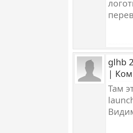
логот
перев
glhb 
| Ком
Там э
launc
Види