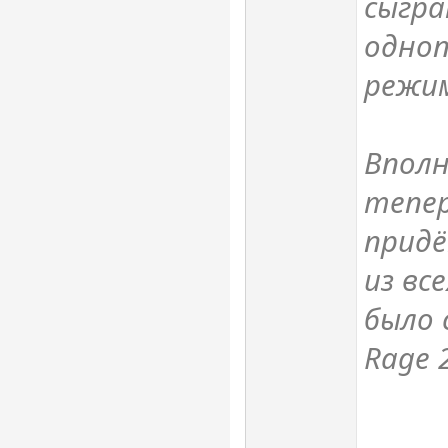
сыгра
одноп
режим
Вполн
тепер
придё
из вс
было 
Rage 2