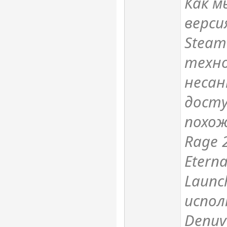
Как м
верси
Steam
техн
несан
досту
похоже
Rage 
Eterna
Launc
испол
Denuv