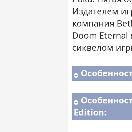
Издателем иг
компания Beth
Doom Eternal
сиквелом игр
Особенност
Особенност
Edition: