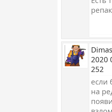
Есть 
репак
Dimas
2020 
252
если 
на ре
появ
взло