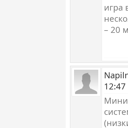
игра 
неско
– 20 
Napil
12:47
Мини
сист
(низк