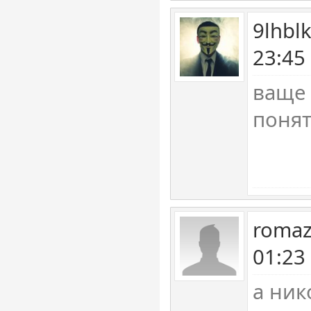
9lhbl
23:45
ваще 
поня
romaz
01:23
а ник