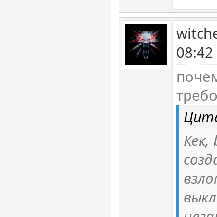
witch
08:42
почем
требо
Цит
Кек,
созд
взло
выкл
неза