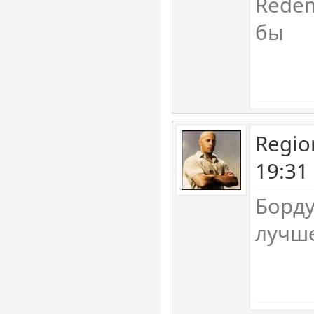
Redem
бы
Regio
19:31
Борду
лучш