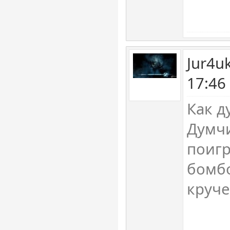
Jur4u
17:46
Как д
Думч
поигр
бомбо
круч