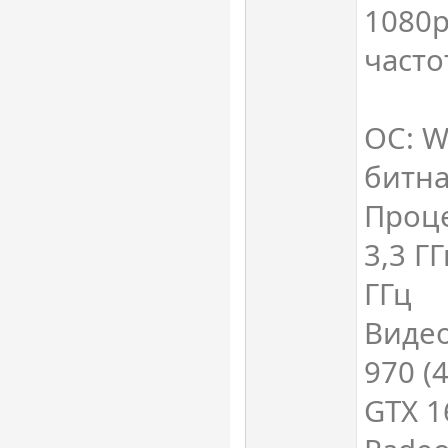
1080р
частот
ОС: W
битна
Проце
3,3 Г
ГГц
Видео
970 (4
GTX 1