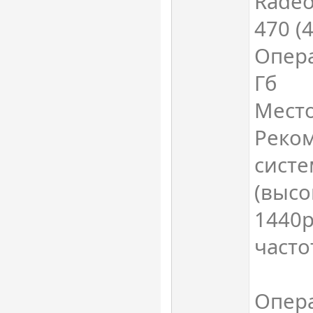
Radeo
470 (4
Опера
Гб
Место
Реко
сист
(высо
1440р
частот
Опера