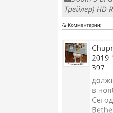
Трейлер) HD R
Комментарии:
Chupr
2019 
397
должн
в ноя
Сегод
Bethe