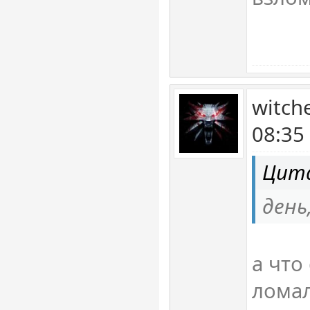
witch
08:35
Цита
день
а что
ломал