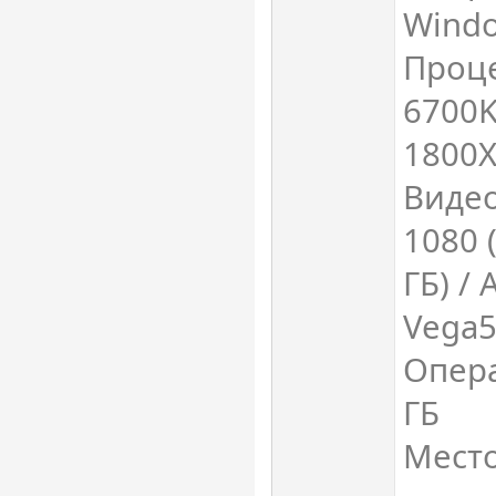
Windo
Проце
6700K
1800
Видео
1080 (
ГБ) /
Vega5
Опера
ГБ
Место