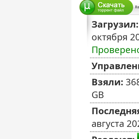
Re
Загрузил:
октября 2
Проверен
Управлен
Взяли:
36
GB
Последняя
августа 20