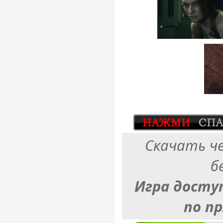
Скачать ч
б
Игра досту
по п