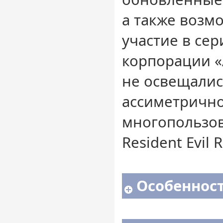
а также возм
участие в се
корпорации «
не освещалис
ассиметричн
многопользо
Resident Evil 
Особенност