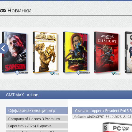
Новинки
GMT-MAX
Action
Оффлайн активация игр
Скачать торрент Resident Evil 3
Добавил
MAXAGENT
, 14-10-2025, 21:08
Company of Heroes 3 Premium
Edition (2023) RePack
Fapout 69 (2026) Пиратка