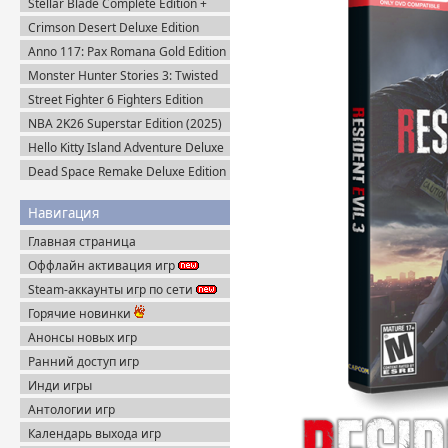
Stellar Blade Complete Edition +
Все DLC (2025) Пиратка
Crimson Desert Deluxe Edition
v.1.14.0 (2026) Portable
Anno 117: Pax Romana Gold Edition
(2025) Uplay-Rip
Monster Hunter Stories 3: Twisted
Reflection (2026) Steam-Rip
Street Fighter 6 Fighters Edition
(2023) Steam-Rip
NBA 2K26 Superstar Edition (2025)
Steam-Rip
Hello Kitty Island Adventure Deluxe
Edition (2025) Steam-Rip
Dead Space Remake Deluxe Edition
(2023) Пиратка
Навигация
Главная страница
Оффлайн активация игр
Steam-аккаунты игр по сети
Горячие новинки
Анонсы новых игр
Ранний доступ игр
Инди игры
Антологии игр
Календарь выхода игр