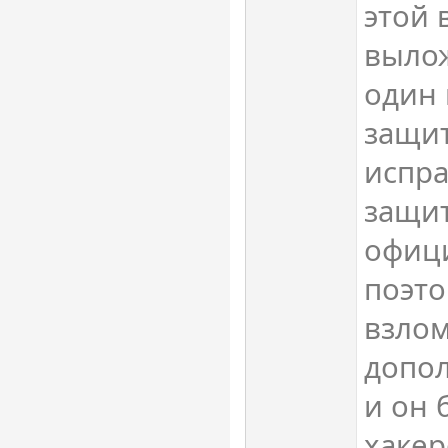
этой 
вылож
один 
защит
испра
защит
офици
поэто
взлом
допо
и он 
хакер