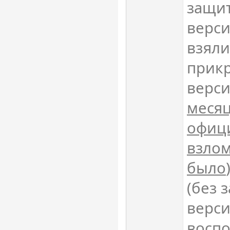
защи
верси
взяли
прикр
версии
месяц
офици
взлом
было
(без 
верси
воспо