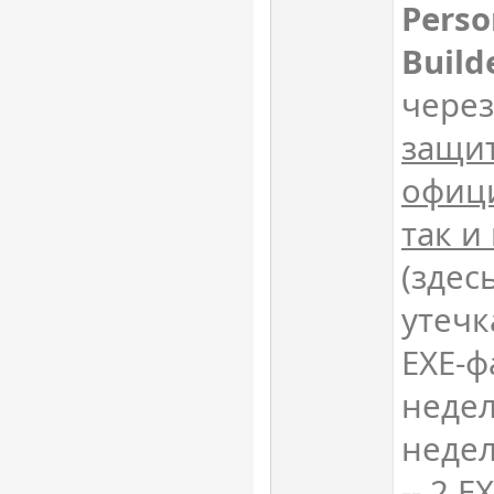
Perso
Build
через
защит
офиц
так и
(здес
утеч
EXE-ф
недел
недел
-- 2 