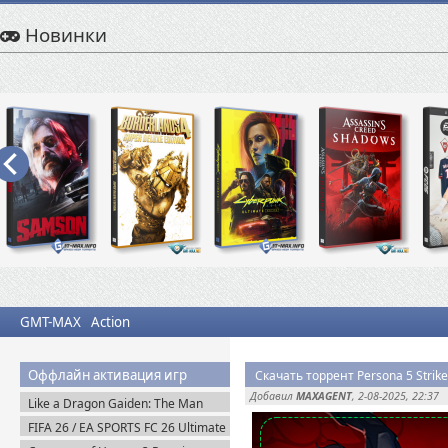
Новинки
GMT-MAX
Action
Оффлайн активация игр
Скачать торрент Persona 5 Strik
Добавил
MAXAGENT
, 2-08-2025, 22:37
Like a Dragon Gaiden: The Man
Who Erased His Name (2023)
FIFA 26 / EA SPORTS FC 26 Ultimate
Steam-Rip
Edition (2025) EA-Rip