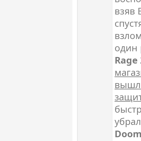
взяв 
спуст
взлом
один 
Rage 
магаз
вышла
защи
быст
убрал
Doom.