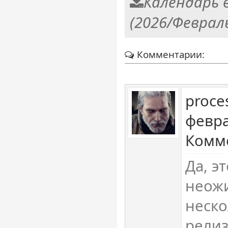
Календарь 
(2026/Феврал
Комментарии:
proce
февра
Комме
Да, э
неожи
неско
релиз