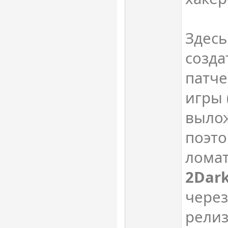
Здесь
созда
патч
игры 
вылож
поэто
ломат
2Dar
через
релиз