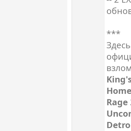
обнов
***
Здес
офици
взлом
King'
Homef
Rage 
Unco
Detro