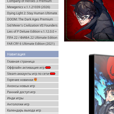
Company of Heroes 3 Premium
Edition (2023) RePack
Mewgenics v.1.1.21039 (2026)
Пиратка
Dying Light 2: Stay Human Ultimate
Edition v.1.29.0 + Все DLC (2022)
DOOM: The Dark Ages Premium
Пиратка
Edition + Все DLC (2025) Пиратка
Sid Meier's Civilization VII Founders
Edition (2025) Steam-Rip
Lies of P Deluxe Edition v.1.12.0.0 +
Все DLC (2023) Пиратка
FIFA 22 / ФИФА 22 Ultimate Edition
(2021) RePack
FAR CRY 6 Ultimate Edition (2021)
Uplay-Rip
Навигация
Главная страница
Оффлайн активация игр
Steam-аккаунты игр по сети
Горячие новинки
Анонсы новых игр
Ранний доступ игр
Инди игры
Антологии игр
Календарь выхода игр