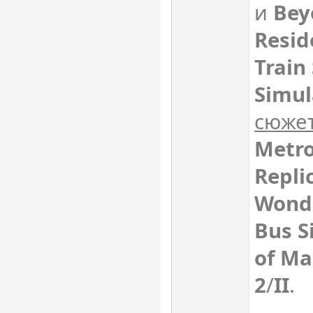
и
Bey
Resid
Train
Simul
сюже
Metro
Repli
Wond
Bus S
of M
2
/
II
.