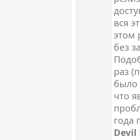
досту
вся э
этом
без з
Подоб
раз (
было
что я
проб
года 
Devil