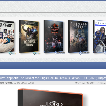
чать торрент The Lord of the Rings: Gollum Precious Edition + DLC (2023) Пира
авил
FetteL
, 27-05-2023, 22:06
Показы: 34993 |
Отзыв