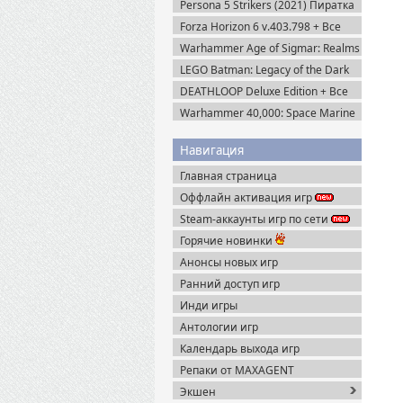
Persona 5 Strikers (2021) Пиратка
Forza Horizon 6 v.403.798 + Все
DLC (2026) Пиратка
Warhammer Age of Sigmar: Realms
of Ruin Ultimate Edition (2023)
LEGO Batman: Legacy of the Dark
Steam-Rip
Knight / ЛЕГО Бэтмен: Наследие
DEATHLOOP Deluxe Edition + Все
Тёмного Рыцаря (2026) Portable
DLC (2021) Пиратка
Warhammer 40,000: Space Marine
2 v.13.1.0.1 + Все DLC (2024)
Пиратка
Навигация
Главная страница
Оффлайн активация игр
Steam-аккаунты игр по сети
Горячие новинки
Анонсы новых игр
Ранний доступ игр
Инди игры
Антологии игр
Календарь выхода игр
Репаки от MAXAGENT
Экшен