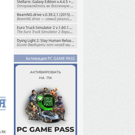
Stellaris: Galaxy Edition v.4.4.5 + Все DLC (2016) Пиратка
Отправляйтесь во Вселенную полную чудес и
BeamNG.drive v.0.39.2.1 (2015) RePack
BeamNG drive — самый реалистичный
Euro Truck Simulator 2 v.1.60.1.7s + Все DLC (2012) Пиратка
The Euro Truck Simulator 2 дарит вам опыт
Dying Light 2: Stay Human Reloaded Edition v.1.28.3 + Все DLC (2022) RePack
Более двадцати лет назад мы пытались
Активация PC GAME PASS
 RX