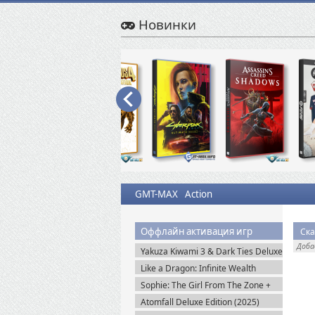
Новинки
GMT-MAX
Action
Оффлайн активация игр
Ска
Доб
Yakuza Kiwami 3 & Dark Ties Deluxe
Edition (2026) Steam-Rip
Like a Dragon: Infinite Wealth
Ultimate Edition (2024) Steam-Rip
Sophie: The Girl From The Zone +
DLC (2026) Пиратка
Atomfall Deluxe Edition (2025)
Steam-Rip