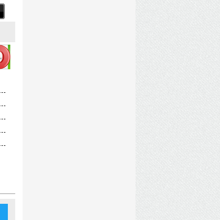
InsaneRamZes.torrent