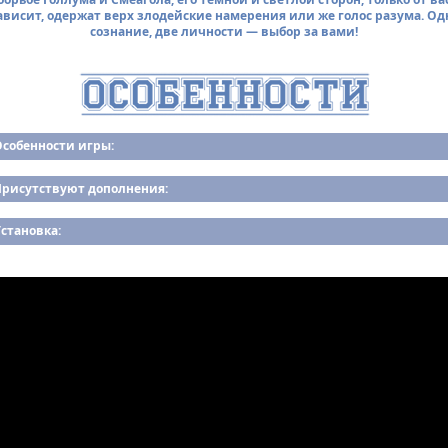
ависит, одержат верх злодейские намерения или же голос разума. Од
сознание, две личности — выбор за вами!
Особенности игры:
Присутствуют дополнения:
становка: