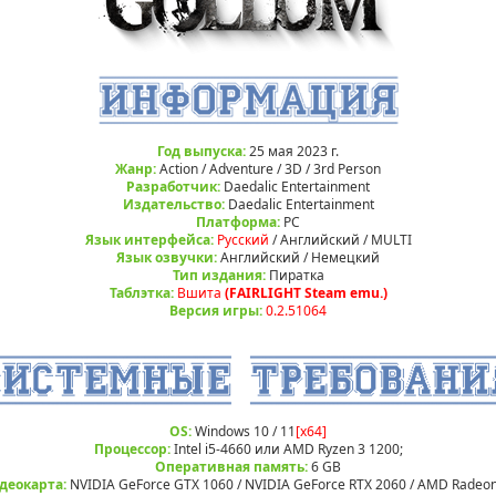
Год выпуска:
25 мая 2023 г.
Жанр:
Action / Adventure / 3D / 3rd Person
Разработчик:
Daedalic Entertainment
Издательство:
Daedalic Entertainment
Платформа:
РС
Язык интерфейса:
Русский
/ Английский / MULTI
Язык озвучки:
Английский / Немецкий
Тип издания:
Пиратка
Таблэтка:
Вшита
(FAIRLIGHT Steam emu.)
Версия игры:
0.2.51064
OS:
Windows 10 / 11
[x64]
Процессор:
Intel i5-4660 или AMD Ryzen 3 1200;
Оперативная память:
6 GB
деокарта:
NVIDIA GeForce GTX 1060 / NVIDIA GeForce RTX 2060 / AMD Radeon