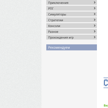
Приключения
РПГ
Симуляторы
Стратегии
Консоли
Разное
Прохождения игр
Рекомендуем
Ви