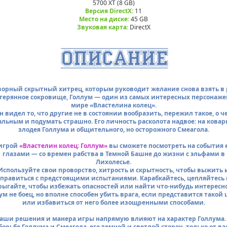
5700 XT (8 GB)
Версия DirectX:
11
Место на диске:
45 GB
Звуковая карта:
DirectX
орный скрытный хитрец, которым руководит желание снова взять в
терянное сокровище, Голлум — один из самых интересных персонаже
мире «Властелина колец».
н видел то, что другие не в состоянии вообразить, пережил такое, о ч
альным и подумать страшно. Его личность расколота надвое: на ковар
злодея Голлума и общительного, но осторожного Смеагола.
игрой
«Властелин колец: Голлум»
вы сможете посмотреть на события 
глазами — со времен рабства в Темной Башне до жизни с эльфами в
Лихолесье.
Используйте свои проворство, хитрость и скрытность, чтобы выжить 
справиться с предстоящими испытаниями. Карабкайтесь, цепляйтесь 
рыгайте, чтобы избежать опасностей или найти что-нибудь интересно
ум не боец, но вполне способен убить врага, если представится такой 
или избавиться от него более изощренными способами.
аши решения и манера игры напрямую влияют на характер Голлума.
борьбе Голлума и Смеагола, его темной и светлой сторон, только от ва