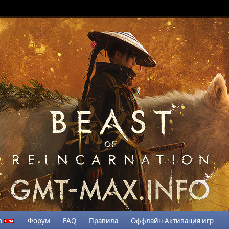
р
Форум
FAQ
Правила
Оффлайн-Активация игр