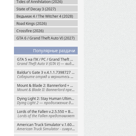
Tides of Annihilation (2026)
State of Decay 3 (2027)
Ведьмак 4 / The Witcher 4 (2028)
Road Kings (2026)
Crossfire (2026)
GTA 6 / Grand Theft Auto VI (2027)
Популярные раздачи
GTA 5 на ПК / PC / Grand Theft Auto V: Premium Edition (2015) Steam-Rip
Grand Theft Auto V (GTA V) — видеоигра из
Baldur's Gate 3 v.4.1.1.7398727 + Все DLC (2023) GOG-Rip
Соберите отряд и вернитесь в Забытые
Mount & Blade 2: Bannerlord + War Sails v.1.4.7.117484 (2025) GOG
Mount & Blade II: Bannerlord представляет
Dying Light 2: Stay Human Ultimate Edition v.1.29.0 + Все DLC (2022) Пиратка
Dying Light 2 — продолжение динамичного
Lords of the Fallen v.2.5.550 + Все DLC (2023) Пиратка
Lords of the Fallen представляет
American Truck Simulator v.1.60.1.8s + Все DLC (2016) Пиратка
American Truck Simulator - симулятор