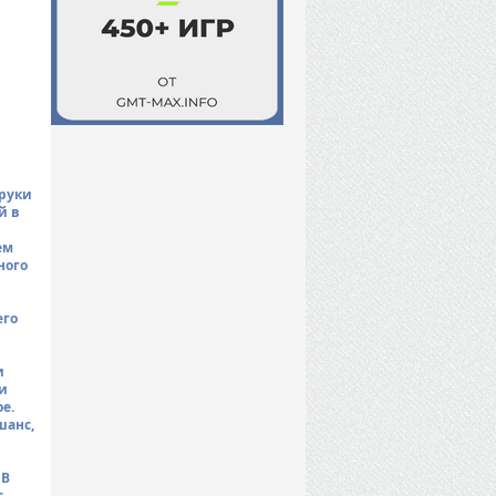
 руки
й в
ем
ного
его
и
и
е.
шанс,
 В
с