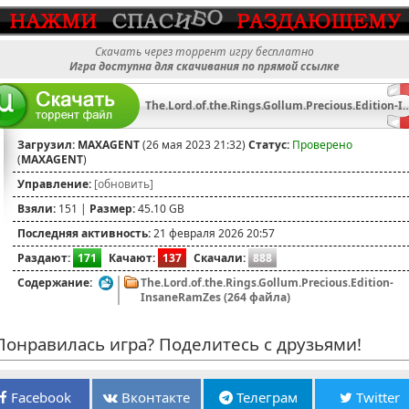
Скачать через торрент игру бесплатно
Игра доступна для скачивания по прямой ссылке
The.Lord.of.the.Rings.Gollum.Precious.Edition-
Загрузил:
MAXAGENT
(26 мая 2023 21:32)
Статус:
Проверено
(
MAXAGENT
)
Управление:
[обновить]
Взяли:
151 |
Размер:
45.10 GB
Последняя активность:
21 февраля 2026 20:57
Раздают:
171
Качают:
137
Скачали:
888
Содержание:
The.Lord.of.the.Rings.Gollum.Precious.Edition-
InsaneRamZes (264 файла)
онравилась игра? Поделитесь с друзьями!
Facebook
Вконтакте
Телеграм
Twitter