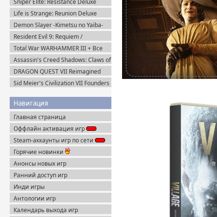
Sniper Elite: Resistance Deluxe
Пиратка
Edition (2025) Steam-Rip
Life is Strange: Reunion Deluxe
Edition (2026) Steam-Rip
Demon Slayer -Kimetsu no Yaiba-
The Hinokami Chronicles 2 (2025)
Resident Evil 9: Requiem /
Steam-Rip
BIOHAZARD Реквием (2026)
Total War WARHAMMER III + Все
Пиратка
DLC (2022-2025) Steam-Rip
Assassin's Creed Shadows: Claws of
Awaji (2025) Portable
DRAGON QUEST VII Reimagined
v.1.1.1.0 + Все DLC (2026) Пиратка
Sid Meier's Civilization VII Founders
Edition (2025) Steam-Rip
Навигация
Главная страница
Оффлайн активация игр
Steam-аккаунты игр по сети
Горячие новинки
Анонсы новых игр
Ранний доступ игр
Инди игры
Антологии игр
Календарь выхода игр