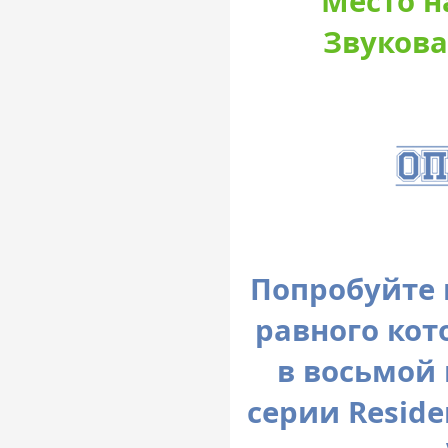
Место н
Звукова
Попробуйте 
равного кот
в восьмой
серии Residen