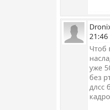
Droni
21:46
Чтоб 
насла
уже 5
без р
длсс 
кадро