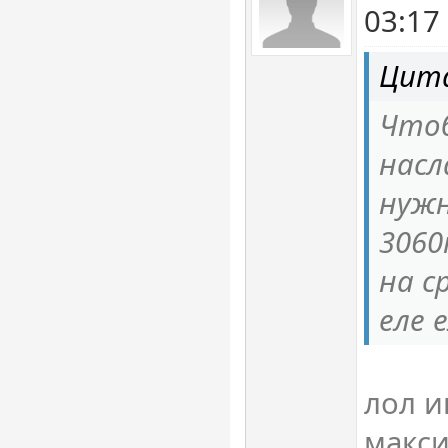
03:17
Цита
Чтоб
насл
нужн
3060
на с
еле 
лол и
макси