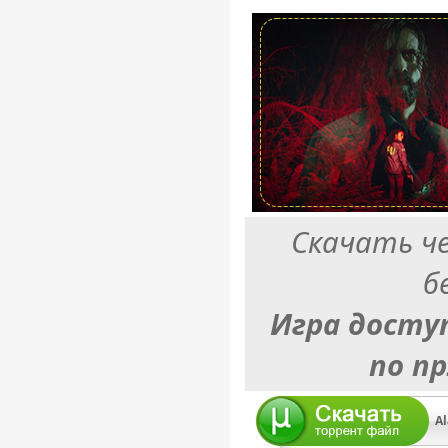
Скачать ч
б
Игра досту
по п
Al