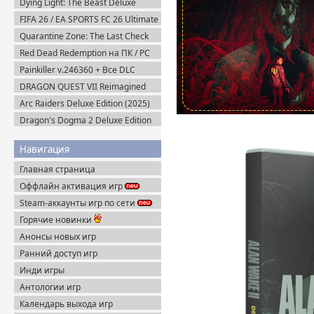
Dying Light: The Beast Deluxe
Edition v.1.6.4 + Все DLC (2025)
FIFA 26 / EA SPORTS FC 26 Ultimate
Пиратка
Edition (2025) EA-Rip
Quarantine Zone: The Last Check
v.1.1.13.2054 + Все DLC (2026)
Red Dead Redemption на ПК / PC
Пиратка
(2024) Пиратка
Painkiller v.246360 + Все DLC
(2025) Portable
DRAGON QUEST VII Reimagined
v.1.1.1.0 + Все DLC (2026) Пиратка
Arc Raiders Deluxe Edition (2025)
Steam-Rip
Dragon's Dogma 2 Deluxe Edition
(2024) Пиратка
Навигация
Главная страница
Оффлайн активация игр
Steam-аккаунты игр по сети
Горячие новинки
Анонсы новых игр
Ранний доступ игр
Инди игры
Антологии игр
Календарь выхода игр