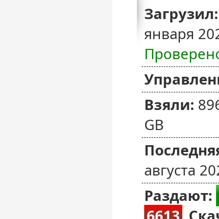
Загрузил:
января 20
Проверен
Управлен
Взяли:
89
GB
Последняя
августа 20
Раздают:
6613
Ска