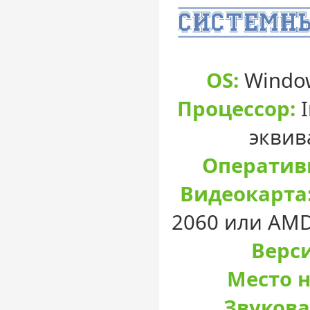
OS:
Window
Процессор:
I
эквив
Оператив
Видеокарта
2060 или AMD
Верси
Место н
Звукова