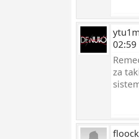
ytu1m
02:59
Remed
za ta
sistem
flooc