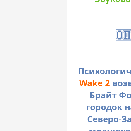
Психологи
Wake 2
возв
Брайт Фо
городок 
Северо-З
мрачную 