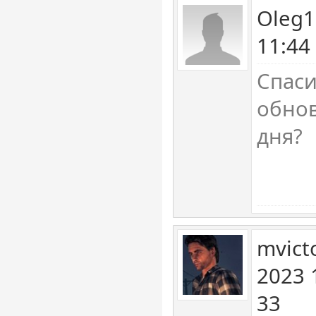
Oleg1
11:44
Спаси
обно
дня?
mvict
2023 
33