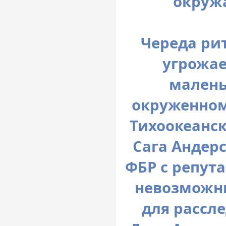
окруж
Череда ри
угрожае
малень
окруженном
Тихоокеанск
Сага Андер
ФБР с репут
невозможны
для рассл