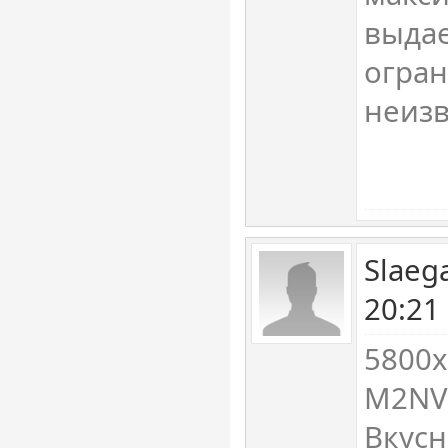
выдае
огра
неизв
Slaeg
20:21
5800х
M2NVM
Вкусн