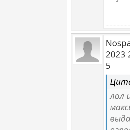
Nospa
2023 
5
Цита
лол 
макс
выда
огра