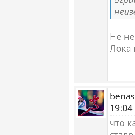
неиз
Не не
Лока 
benas
19:04
что к
стало