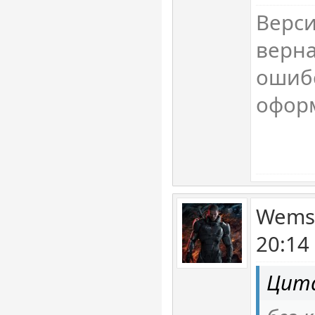
Верси
верная
ошиб
офор
Wemst
20:14
Цита