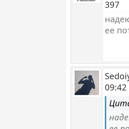
397
надею
ее по
Sedoi
09:42
Цита
наде
ее п