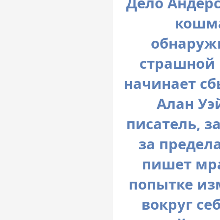
Дело Андерс
кошма
обнаруж
страшной 
начинает сб
Алан Уэ
писатель, з
за предел
пишет мр
попытке из
вокруг се