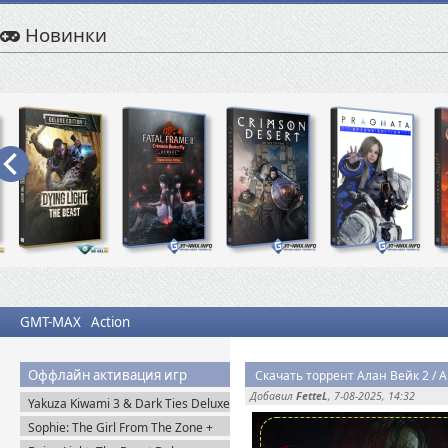
Новинки
GMT-MAX
Action
Оффлайн активация игр
Добавил
FetteL
, 7-08-2025, 14:32
Yakuza Kiwami 3 & Dark Ties Deluxe
Edition (2026) Steam-Rip
Sophie: The Girl From The Zone +
DLC (2026) Пиратка