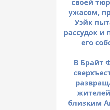
своей тю
ужасом, п
Уэйк пыт
рассудок и 
его соб
В Брайт 
сверхъес
развращ
жителей
близким А