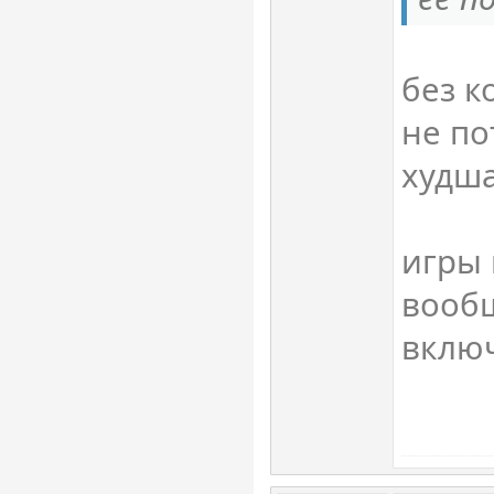
без к
не по
худша
игры 
вооб
включ