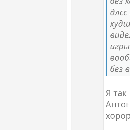
без 
длсс
худш
виде
игры
воо
без 
Я так
Антон
хорор