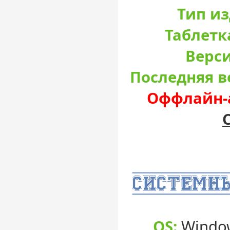
Тип и
Таблетк
Верси
Последняя в
Оффлайн-а
OS:
Window