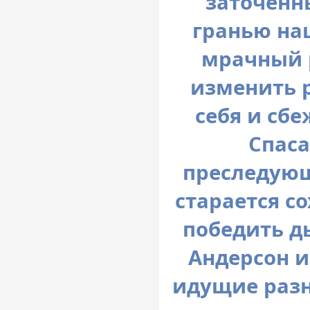
заточённ
гранью на
мрачный 
изменить 
себя и сб
Спаса
преследующ
старается с
победить дь
Андерсон и
идущие разн