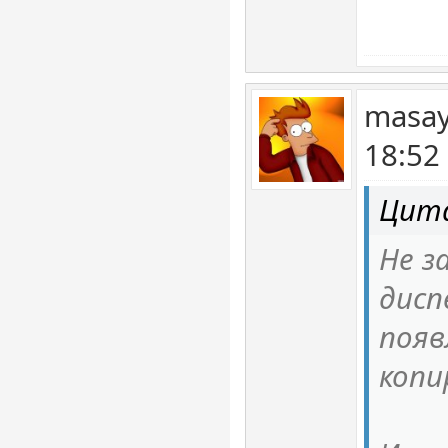
masay
18:52
Цита
Не з
дисп
появ
копи