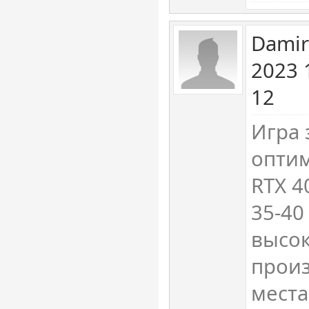
Damir
2023 
12
Игра 
оптим
RTX 4
35-40
высо
произ
места