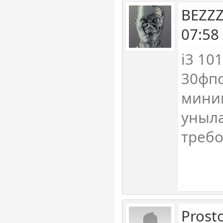
BEZZZ
07:58
i3 10
30фпс
миним
уныла
треб
Prost