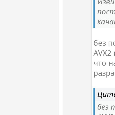
Изви
пост
кача
без 
AVX2 
что н
разра
Цита
без 