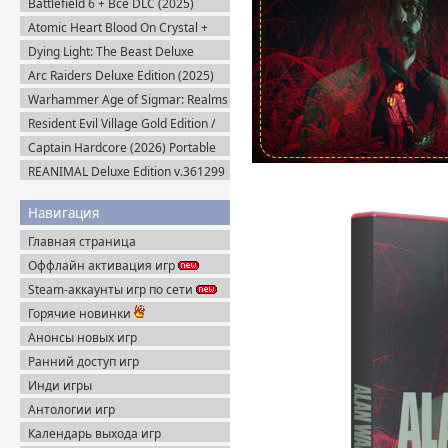
Battlefield 6 + Все DLC (2025)
Portable
Atomic Heart Blood On Crystal +
Все DLC (2026) Пиратка
Dying Light: The Beast Deluxe
Edition v.1.6.4 + Все DLC (2025)
Arc Raiders Deluxe Edition (2025)
Пиратка
Steam-Rip
Warhammer Age of Sigmar: Realms
of Ruin Ultimate Edition (2023)
Resident Evil Village Gold Edition /
Steam-Rip
Resident Evil 8 (2021) Portable
Captain Hardcore (2026) Portable
REANIMAL Deluxe Edition v.361299
(2026) Пиратка
Навигация
Главная страница
Оффлайн активация игр
Steam-аккаунты игр по сети
Горячие новинки
Анонсы новых игр
Ранний доступ игр
Инди игры
Антологии игр
Календарь выхода игр