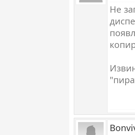
Не за
диспе
появл
копир
Извин
"пира
Bonvi