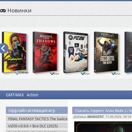
Новинки
GMT-MAX
Action
Оффлайн активация игр
Добавил
MAXAGENT
, 11-06-2026, 00:16
FINAL FANTASY TACTICS The Ivalice
Chronicles (2025) Steam-Rip
inZOI v.0.9.6 + Все DLC (2025)
Пиратка