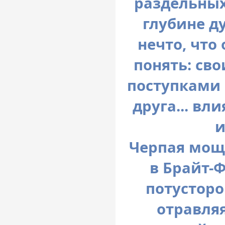
раздельных
глубине д
нечто, что
понять: св
поступками 
друга... в
и
Черпая мощь
в Брайт-
потусторо
отравля