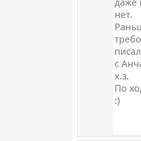
даже 
нет.
Раньш
требо
писал
с Анч
х.з.
По хо
:)