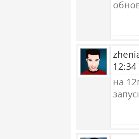
обно
zheni
12:34
на 12
запус