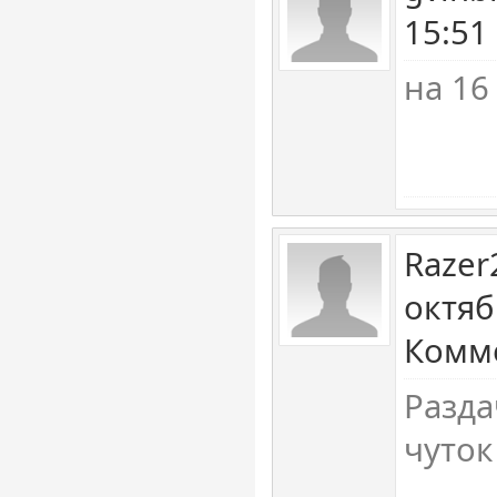
15:51
на 16
Razer
октяб
Комме
Разда
чуток