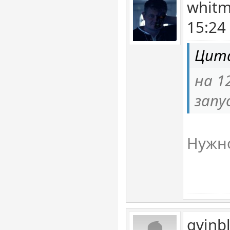
whitm
15:24
Цита
на 1
запу
Нужн
gvinb