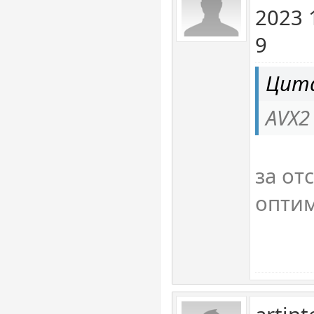
2023 
9
Цита
AVX2
за от
опти