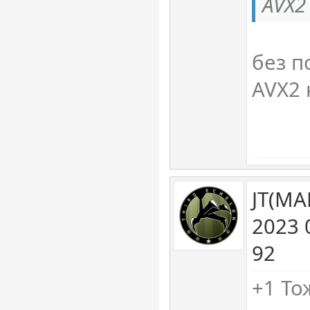
AVX2
без 
AVX2 
JT(MA
2023 
92
+1 То