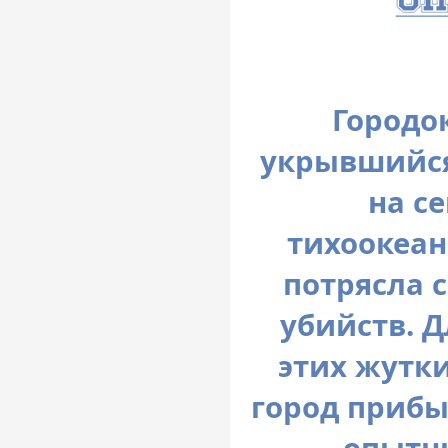
Городо
укрывшийся
на с
тихоокеан
потрясла 
убийств. 
этих жутк
город прибы
— опытны