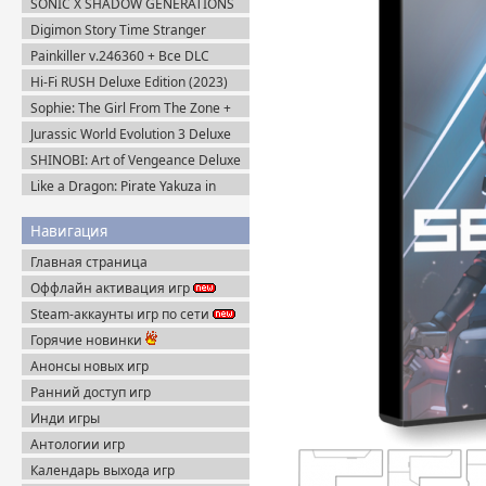
SONIC X SHADOW GENERATIONS
(2024) Steam-Rip
Digimon Story Time Stranger
Ultimate Edition (2025) Steam-Rip
Painkiller v.246360 + Все DLC
(2025) Portable
Hi-Fi RUSH Deluxe Edition (2023)
Пиратка
Sophie: The Girl From The Zone +
DLC (2026) Пиратка
Jurassic World Evolution 3 Deluxe
Edition (2025) Steam-Rip
SHINOBI: Art of Vengeance Deluxe
Edition (2025) Steam-Rip
Like a Dragon: Pirate Yakuza in
Hawaii (2025) Steam-Rip
Навигация
Главная страница
Оффлайн активация игр
Steam-аккаунты игр по сети
Горячие новинки
Анонсы новых игр
Ранний доступ игр
Инди игры
Антологии игр
Календарь выхода игр