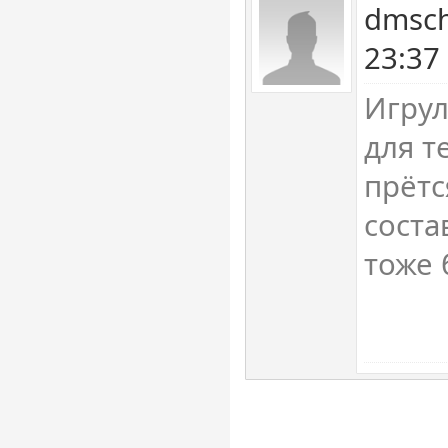
dmsch
23:37
Игрул
для т
прётс
соста
тоже 