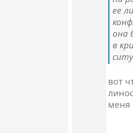
ее л
конф
она 
в кр
ситу
вот ч
лино
меня 