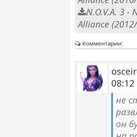
N.O.V.A. 3 -
Alliance (201
Комментарии:
oscei
08:12
не с
разв
он б
на р