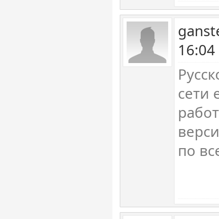
ganst
16:04
Русск
сети 
работ
верси
по вс