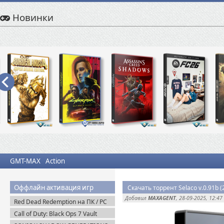
Новинки
GMT-MAX
Action
Оффлайн активация игр
Скачать торрент Selaco v.0.91b 
Добавил
MAXAGENT
, 28-09-2025, 12:47
Red Dead Redemption на ПК / PC
(2024) Пиратка
Call of Duty: Black Ops 7 Vault
Edition (2025) Steam-Rip