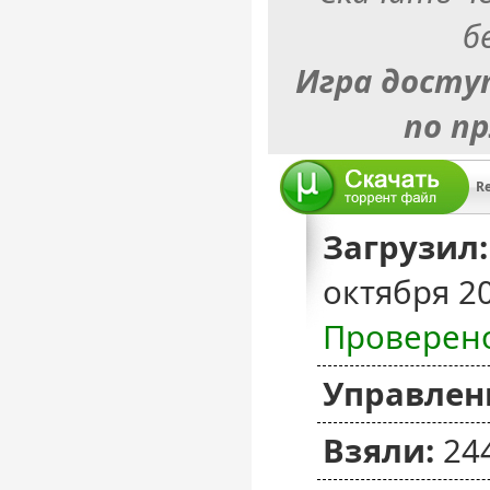
б
Игра досту
по п
R
Загрузил:
октября 2
Проверен
Управлен
Взяли:
24