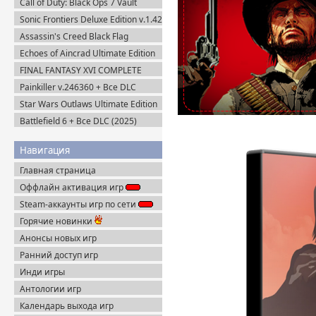
Call of Duty: Black Ops 7 Vault
Edition (2025) Steam-Rip
Sonic Frontiers Deluxe Edition v.1.42
+ Все DLC (2022) Пиратка
Assassin's Creed Black Flag
Resynced (2026) Uplay-Rip
Echoes of Aincrad Ultimate Edition
(2026) Steam-Rip
FINAL FANTASY XVI COMPLETE
EDITION v.1.03 (2024) Пиратка
Painkiller v.246360 + Все DLC
(2025) Portable
Star Wars Outlaws Ultimate Edition
(2024) Uplay-Rip
Battlefield 6 + Все DLC (2025)
Portable
Навигация
Главная страница
Оффлайн активация игр
Steam-аккаунты игр по сети
Горячие новинки
Анонсы новых игр
Ранний доступ игр
Инди игры
Антологии игр
Календарь выхода игр