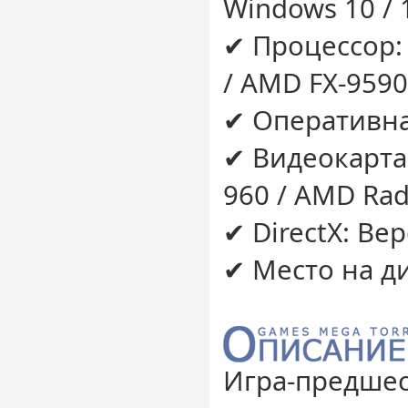
Windows 10 / 1
✔ Процессор: 
/ AMD FX-9590
✔ Оперативна
✔ Видеокарта
960 / AMD Ra
✔ DirectX: Ве
✔ Место на ди
Игра-предше