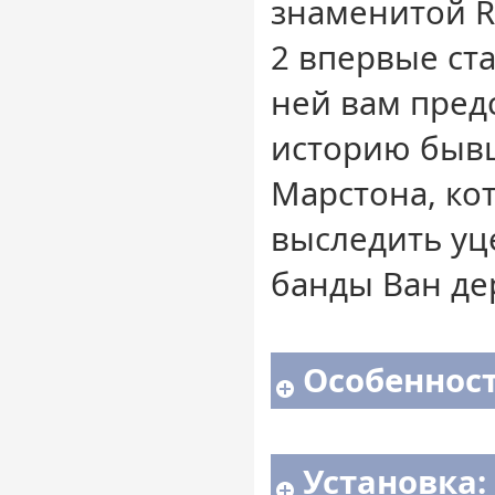
знаменитой R
2 впервые ста
ней вам пред
историю быв
Марстона, ко
выследить у
банды Ван де
Особенност
Установка: