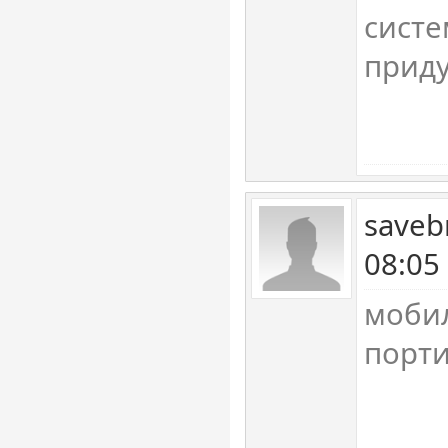
систе
прид
saveb
08:05
моби
порти