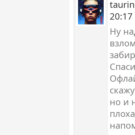
tauri
20:17
Ну на
взлом
забир
Спаси
Офлай
скажу
но и 
плоха
напо