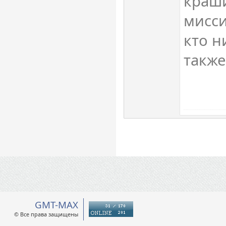
краши
мисси
кто н
также
GMT-MAX
© Все права защищены