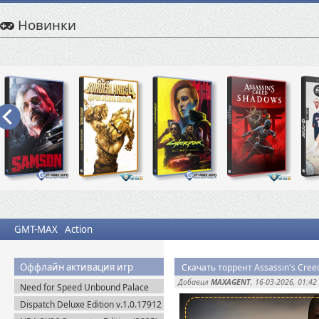
Новинки
GMT-MAX
Action
Оффлайн активация игр
Добавил
MAXAGENT
, 16-03-2026, 01:42
Need for Speed Unbound Palace
Edition (2022) Origin-Rip
Dispatch Deluxe Edition v.1.0.17912
+ DLC (2025) Пиратка