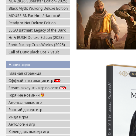
NBA 2K26 Superstar Edition (2025)
Steam-Rip
Black Myth: Wukong Deluxe Edition
(2024) Portable
MOUSE P.I. For Hire / Частный
детектив МАУС v.1.2.2 (2026)
Ready or Not Deluxe Edition
Пиратка
v.117216 + Все DLC (2023)
LEGO Batman: Legacy of the Dark
Пиратка
Knight / ЛЕГО Бэтмен: Наследие
Hi-Fi RUSH Deluxe Edition (2023)
Тёмного Рыцаря (2026) Portable
Пиратка
Sonic Racing: CrossWorlds (2025)
Steam-Rip
Call of Duty: Black Ops 7 Vault
Edition (2025) Steam-Rip
Навигация
Главная страница
Оффлайн активация игр
Steam-аккаунты игр по сети
Горячие новинки
Анонсы новых игр
Ранний доступ игр
Инди игры
Антологии игр
Календарь выхода игр