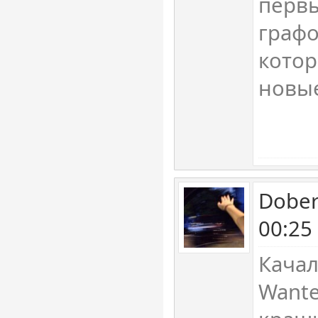
первы
графо
кото
новые
Dober
00:25
Качал
Wante