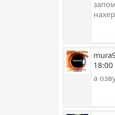
запом
нахер!
mura9
18:00
а озв