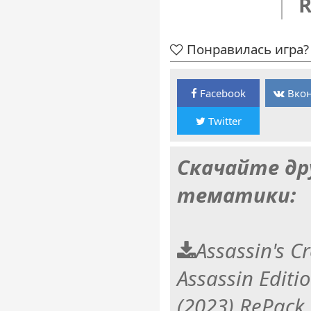
R
Понравилась игра? 
Facebook
Вкон
Twitter
Скачайте др
тематики:
Assassin's C
Assassin Editi
(2023) RePack