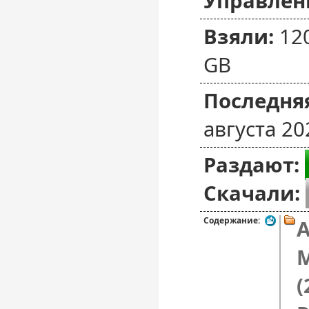
Управлен
Взяли:
12
GB
Последняя
августа 20
Раздают:
Скачали:
Содержание:
A
M
(