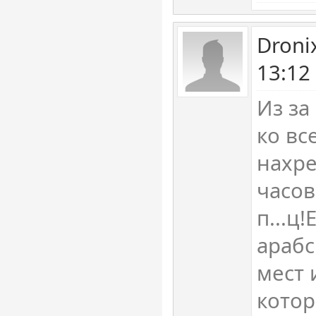
Droni
13:12
Из за
ко вс
нахре
часов
п...ц
арабс
мест 
котор