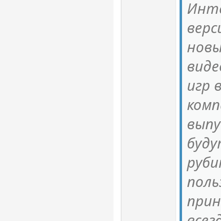
Инте
верс
новы
виде
игр 
комп
вып
буду
руби
поль
прин
всег