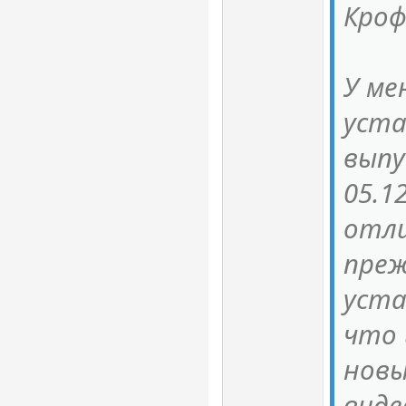
Кроф
У ме
уста
выпу
05.1
отл
преж
уста
что 
новы
виде