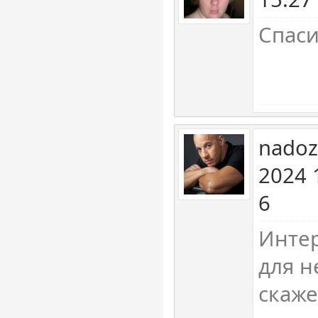
Спаси
nadoz
2024 
6
Интер
для н
скаже