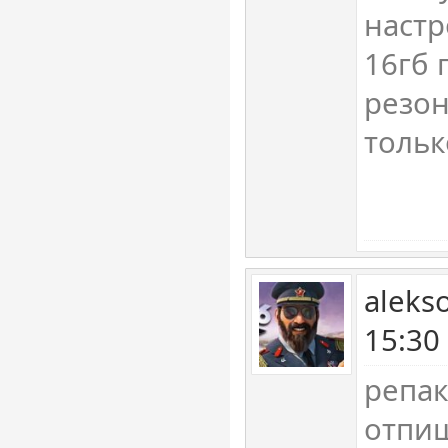
настр
16гб 
резон
тольк
aleks
15:30
репак
отпиш