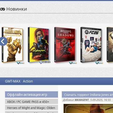
Новинки
GMT-MAX
Action
Оффлайн активация игр
Добавил
MAXAGENT
, 5-09-2025, 16:55
XBOX / PC GAME PASS и 450+
Новинок игр для ПК / PC
Heroes of Might and Magic: Olden
Era v.0.80.34 (2026) Пиратка