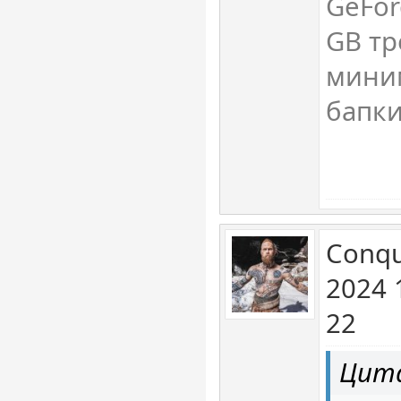
GeFor
GB тр
мини
бапки
Conqu
2024 
22
Цита