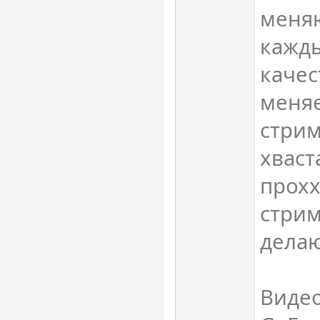
меня
кажды
качес
меняе
стри
хваст
прохх
стрим
делаю
Видео