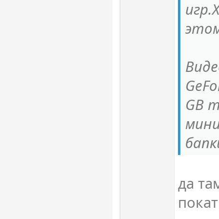
игр.
этом
Виде
GeFo
GB т
мини
бапк
да та
покат