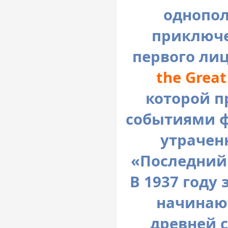
однопол
приключе
первого ли
the Great
которой п
событиями ф
утрачен
«Последний 
В 1937 году
начинают
древней с