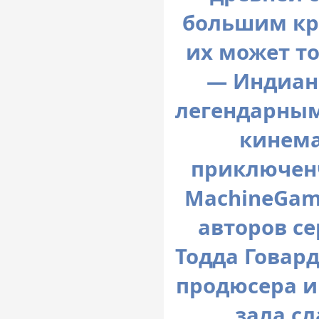
большим кру
их может т
— Индиана
легендарным
кинем
приключенч
MachineGam
авторов се
Тодда Говар
продюсера и
зала с