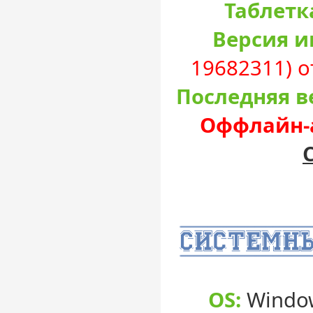
Таблетк
Версия и
19682311) о
Последняя в
Оффлайн-а
OS:
Window