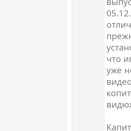
выпус
05.12
отли
прежн
устан
что и
уже н
видео
копит
видюх
Капи