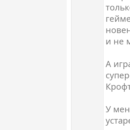
тольк
гейм
новен
и не 
А игр
супер
Крофт
У мен
уста