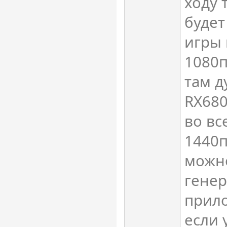
ходу 
будет
игры 
1080п
там д
RX680
во вс
1440п
можн
генер
прил
если 