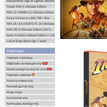
Warhammer Age of Sigmar: Realms
of Ruin Ultimate Edition (2023)
Sniper Elite 5 Ultimate Edition
Steam-Rip
(2022) Steam-Rip
FIFA 22 / ФИФА 22 Ultimate Edition
(2021) RePack
Forza Horizon 6 v.403.798 + Все
DLC (2026) Пиратка
FIFA 26 / EA SPORTS FC 26 Ultimate
Edition (2025) EA-Rip
FAR CRY 6 Ultimate Edition (2021)
Uplay-Rip
Sonic Frontiers Deluxe Edition v.1.42
+ Все DLC (2022) Пиратка
Call of Duty: Black Ops 7 Vault
Edition (2025) Steam-Rip
Навигация
Главная страница
Оффлайн активация игр
Steam-аккаунты игр по сети
Горячие новинки
Анонсы новых игр
Ранний доступ игр
Инди игры
Антологии игр
Календарь выхода игр