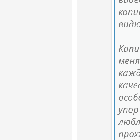
копи
видю
Кап
мен
кажд
каче
особ
упор
любл
прох