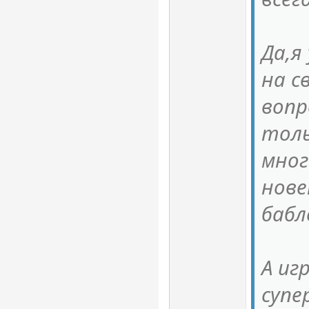
Да,я
на с
вопр
толь
мног
нове
бабл
А иг
супе