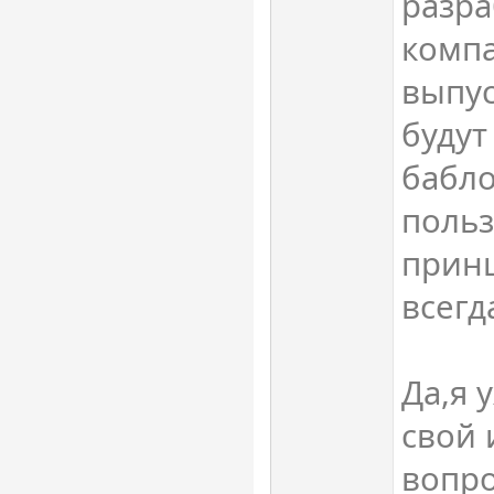
разра
комп
выпу
будут
бабло
польз
принц
всегд
Да,я 
свой
вопр