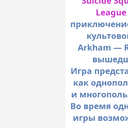
Suicide Squ
League
приключение
культово
Arkham — R
вышедша
Игра предст
как однопол
и многополь
Во время од
игры возмо