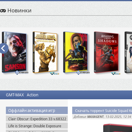
Новинки
GMT-MAX
Action
Оффлайн активация игр
Скачать торрент Suicide Squad Kill
Добавил
MAXAGENT
, 13-02-2025, 12:34
Clair Obscur: Expedition 33 v.68322
+ Все DLC (2025) Пиратка
Life is Strange: Double Exposure
(2024) Пиратка