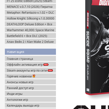
F1 25 Iconic Edition (2025) Steam-
Rip
MENACE v.0.7.10 (2026) Пиратка
Metaphor: ReFantazio v.1.02 + DLC
(2024) RePack
Hollow Knight: Silksong v.1.0.30000
(2025) Пиратка
DEATHLOOP Deluxe Edition + Все
DLC (2021) Пиратка
Warhammer 40,000: Space Marine
2 v.13.1.0.1 + Все DLC (2024)
Battlefield 6 + Все DLC (2025)
Пиратка
Portable
Алан Вейк 2 / Alan Wake 2 Deluxe
Edition v.1.2.8 + DLC (2023)
Пиратка
Навигация
Главная страница
Оффлайн активация игр
Steam-аккаунты игр по сети
Горячие новинки
Анонсы новых игр
Ранний доступ игр
Инди игры
Антологии игр
Календарь выхода игр