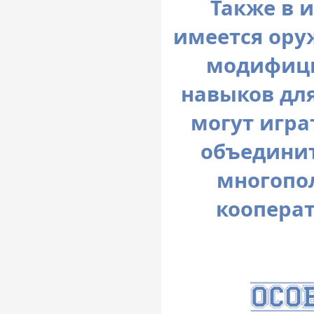
Также в 
имеется ору
модифици
навыков дл
могут игра
объединит
многопо
коопера