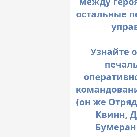
между героя
остальные п
упра
Узнайте 
печаль
оперативно
командован
(он же Отря
Квинн, 
Бумеран