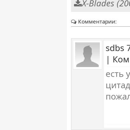
X-Blades (2
Комментарии:
sdbs 
| Ком
есть 
цитад
пожал