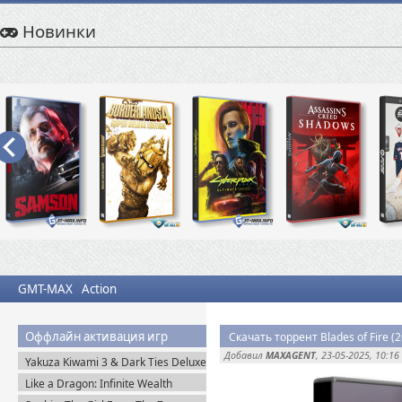
Новинки
GMT-MAX
Action
Оффлайн активация игр
Скачать торрент Blades of Fire (
Добавил
MAXAGENT
, 23-05-2025, 10:16
Yakuza Kiwami 3 & Dark Ties Deluxe
Edition (2026) Steam-Rip
Like a Dragon: Infinite Wealth
Ultimate Edition (2024) Steam-Rip