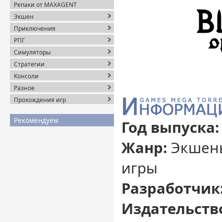
Репаки от MAXAGENT
Экшен
Приключения
РПГ
Симуляторы
Стратегии
Консоли
Разное
Прохождения игр
Рекомендуем
Год выпуска:
Жанр:
Экшены
игры
Разработчик
Издательств