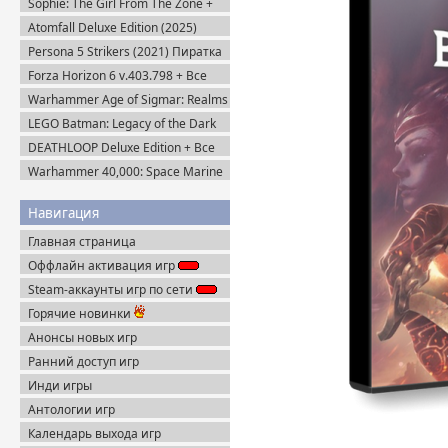
Sophie: The Girl From The Zone +
DLC (2026) Пиратка
Atomfall Deluxe Edition (2025)
Steam-Rip
Persona 5 Strikers (2021) Пиратка
Forza Horizon 6 v.403.798 + Все
DLC (2026) Пиратка
Warhammer Age of Sigmar: Realms
of Ruin Ultimate Edition (2023)
LEGO Batman: Legacy of the Dark
Steam-Rip
Knight / ЛЕГО Бэтмен: Наследие
DEATHLOOP Deluxe Edition + Все
Тёмного Рыцаря (2026) Portable
DLC (2021) Пиратка
Warhammer 40,000: Space Marine
2 v.13.1.0.1 + Все DLC (2024)
Пиратка
Навигация
Главная страница
Оффлайн активация игр
Steam-аккаунты игр по сети
Горячие новинки
Анонсы новых игр
Ранний доступ игр
Инди игры
Антологии игр
Календарь выхода игр