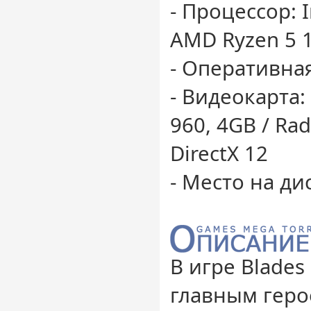
- Процессор: I
AMD Ryzen 5 
- Оперативная
- Видеокарта:
960, 4GB / Ra
DirectX 12
- Место на дис
В игре Blades
главным геро