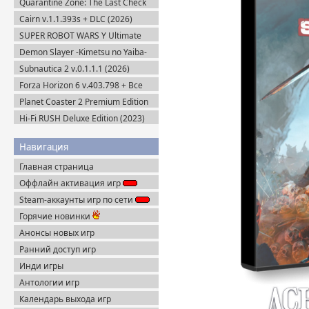
Quarantine Zone: The Last Check
v.1.1.13.2054 + Все DLC (2026)
Cairn v.1.1.393s + DLC (2026)
Пиратка
Пиратка
SUPER ROBOT WARS Y Ultimate
Edition + Все DLC (2025) Пиратка
Demon Slayer -Kimetsu no Yaiba-
The Hinokami Chronicles 2 (2025)
Subnautica 2 v.0.1.1.1 (2026)
Steam-Rip
Пиратка
Forza Horizon 6 v.403.798 + Все
DLC (2026) Пиратка
Planet Coaster 2 Premium Edition
(2024) Steam-Rip
Hi-Fi RUSH Deluxe Edition (2023)
Пиратка
Навигация
Главная страница
Оффлайн активация игр
Steam-аккаунты игр по сети
Горячие новинки
Анонсы новых игр
Ранний доступ игр
Инди игры
Антологии игр
Календарь выхода игр