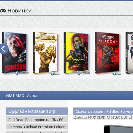
Новинки
GMT-MAX
Action
Оффлайн активация игр
Скачать торрент Achilles: Survivo
Добавил
MAXAGENT
, 18-05-2026, 23:42
Red Dead Redemption на ПК / PC
(2024) Пиратка
Persona 3 Reload Premium Edition
(2024) Steam-Rip