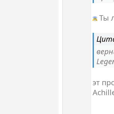
Ты 
Цит
верни
Lege
эт пр
Achil