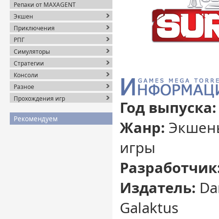
Репаки от MAXAGENT
Экшен
Приключения
РПГ
Симуляторы
Стратегии
Консоли
Разное
Прохождения игр
Год выпуска:
Рекомендуем
Жанр:
Экшены
игры
Разработчик
Издатель:
Dar
Galaktus