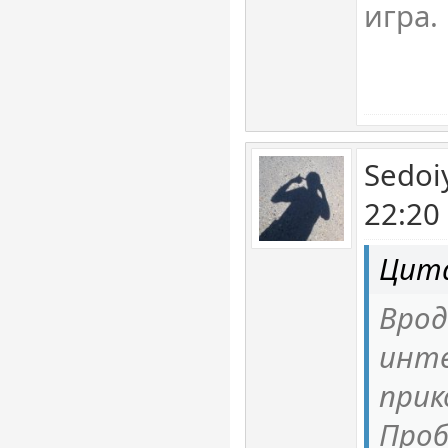
игра.
Sedoi
22:20
Цит
Врод
инте
прик
Проб