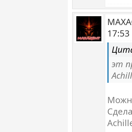
MAXAG
17:53
Цита
эт п
Achil
Можно
Сдела
Achill