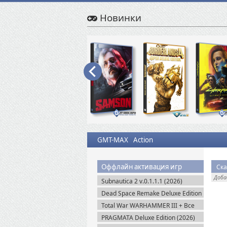
Новинки
GMT-MAX
Action
Оффлайн активация игр
Ска
Доб
Subnautica 2 v.0.1.1.1 (2026)
Пиратка
Dead Space Remake Deluxe Edition
(2023) Пиратка
Total War WARHAMMER III + Все
DLC (2022-2025) Steam-Rip
PRAGMATA Deluxe Edition (2026)
Пиратка