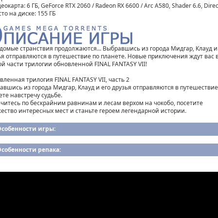
еокарта: 6 ГБ, GeForce RTX 2060 / Radeon RX 6600 / Arc A580, Shader 6.6, Dire
то на диске: 155 ГБ
домые странствия продолжаются... Выбравшись из города Мидгар, Клауд и
ья отправляются в путешествие по планете. Новые приключения ждут вас 
ой части трилогии обновленной FINAL FANTASY VII!
вленная трилогия FINAL FANTASY VII, часть 2
авшись из города Мидгар, Клауд и его друзья отправляются в путешествие
ете навстречу судьбе.
читесь по бескрайним равнинам и лесам верхом на чокобо, посетите
ество интересных мест и станьте героем легендарной истории.
Особенности игры:
собенности репака: