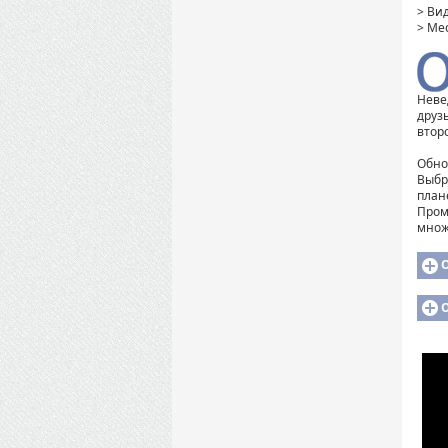
> Вид
> Мес
Неве
друз
втор
Обно
Выбр
план
Пром
множ
О