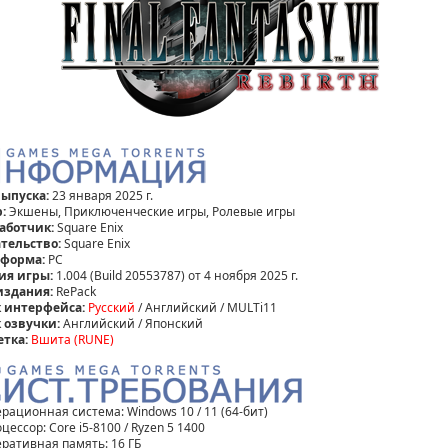
выпуска:
23 января 2025 г.
:
Экшены, Приключенческие игры, Ролевые игры
аботчик:
Square Enix
тельство:
Square Enix
тформа:
РС
ия игры:
1.004 (Build 20553787) от 4 ноября 2025 г.
издания:
RePack
 интерфейса:
Русский
/ Английский / MULTi11
 озвучки:
Английский / Японский
етка:
Вшита (RUNE)
ерационная система: Windows 10 / 11 (64-бит)
цессор: Core i5-8100 / Ryzen 5 1400
еративная память: 16 ГБ