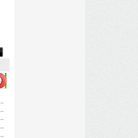
] by Wanterlude.torrent