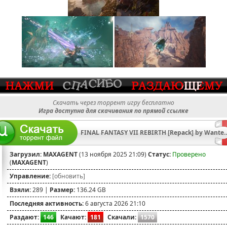
Скачать через торрент игру бесплатно
Игра доступна для скачивания по прямой ссылке
FINAL FANTASY VII REBIRTH [Repack
Загрузил:
MAXAGENT
(13 ноября 2025 21:09)
Статус:
Проверено
(
MAXAGENT
)
Управление:
[обновить]
Взяли:
289 |
Размер:
136.24 GB
Последняя активность:
6 августа 2026 21:10
Раздают:
146
Качают:
181
Скачали:
1570