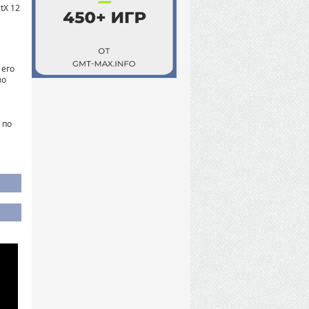
ctX 12
 его
во
 по