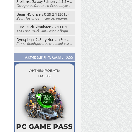
Stellaris: Galaxy Edition v.4.4.5 + Все DLC (2016) Пиратка
Отправляйтесь во Вселенную полную чудес и
BeamNG.drive v.0.39.2.1 (2015) RePack
BeamNG drive — самый реалистичный
Euro Truck Simulator 2 v.1.60.1.7s + Все DLC (2012) Пиратка
The Euro Truck Simulator 2 дарит вам опыт
Dying Light 2: Stay Human Reloaded Edition v.1.28.3 + Все DLC (2022) RePack
Более двадцати лет назад мы пытались
Активация PC GAME PASS