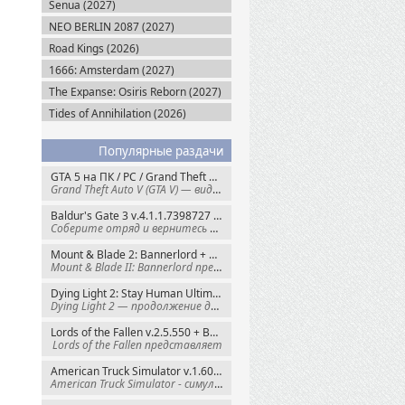
Senua (2027)
NEO BERLIN 2087 (2027)
Road Kings (2026)
1666: Amsterdam (2027)
The Expanse: Osiris Reborn (2027)
Tides of Annihilation (2026)
Популярные раздачи
GTA 5 на ПК / PC / Grand Theft Auto V: Premium Edition (2015) Steam-Rip
Grand Theft Auto V (GTA V) — видеоигра из
Baldur's Gate 3 v.4.1.1.7398727 + Все DLC (2023) GOG-Rip
Соберите отряд и вернитесь в Забытые
Mount & Blade 2: Bannerlord + War Sails v.1.4.7.117484 (2025) GOG
Mount & Blade II: Bannerlord представляет
Dying Light 2: Stay Human Ultimate Edition v.1.29.0 + Все DLC (2022) Пиратка
Dying Light 2 — продолжение динамичного
Lords of the Fallen v.2.5.550 + Все DLC (2023) Пиратка
Lords of the Fallen представляет
American Truck Simulator v.1.60.1.8s + Все DLC (2016) Пиратка
American Truck Simulator - симулятор