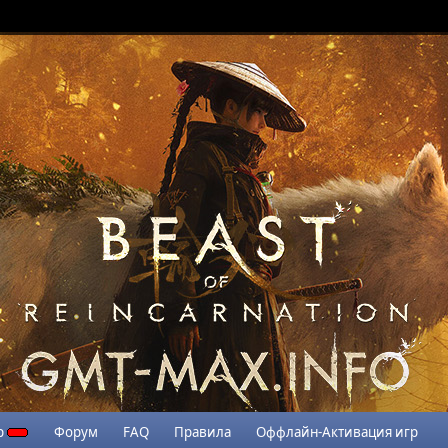
р
Форум
FAQ
Правила
Оффлайн-Активация игр