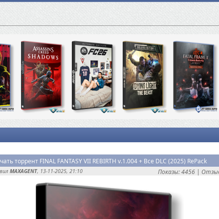
чать торрент FINAL FANTASY VII REBIRTH v.1.004 + Все DLC (2025) RePack
авил
MAXAGENT
, 13-11-2025, 21:10
Показы: 4456 |
Отзыв