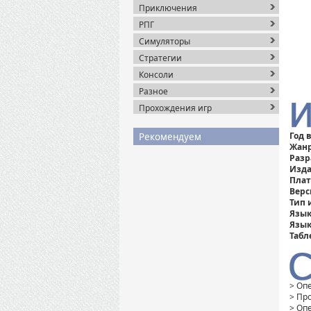
Приключения
РПГ
Симуляторы
Стратегии
Консоли
Разное
Прохождения игр
Год 
Рекомендуем
Жанр
Разр
Изда
Пла
Верс
Тип 
Язык
Язык
Табл
> Оп
> Про
> Оп