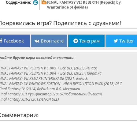
Содержание:
FINAL FANTASY VII REBIRTH [Repack] by
Wanterlude (4 файла)
онравилась игра? Поделитесь с друзьями!
Facebook
Вконтакте
Телеграм
Twitter
чайте другие игры похожей тематики:
FINAL FANTASY VII REBIRTH v.1.005 + Все DLC (2025) RePack
FINAL FANTASY VII REBIRTH v.1.004 + Все DLC (2025) Пиратка
FINAL FANTASY VII REMAKE INTERGRADE (2021) RePack
FINAL FANTASY XV WINDOWS EDITION - HIGH RESOLUTION PACK (2018) DLC
Final Fantasy IV (2014) RePack от R.G. Механики
Final Fantasy XIII Русификатор (2015/Любительский/Текст)
Final Fantasy XIII-2 (2012/ENG/FULL)
омментарии: