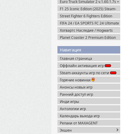
Euro Truck Simulator 2 v.1.60.1.7s +
Все DLC (2012) Пиратка
F1 25 Iconic Edition (2025) Steam-
Rip
Street Fighter 6 Fighters Edition
(2023) Steam-Rip
FIFA 24 / EA SPORTS FC 24 Ultimate
Edition (2023) EA-Rip
Хогвартс Наследие / Hogwarts
Legacy Deluxe Edition (2023)
Planet Coaster 2 Premium Edition
RePack
(2024) Steam-Rip
Навигация
Главная страница
Оффлайн активация игр
Steam-аккаунты игр по сети
Горячие новинки
Анонсы новых игр
Ранний доступ игр
Инди игры
Антологии игр
Календарь выхода игр
Репаки от MAXAGENT
Экшен