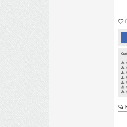
П
Ска
К