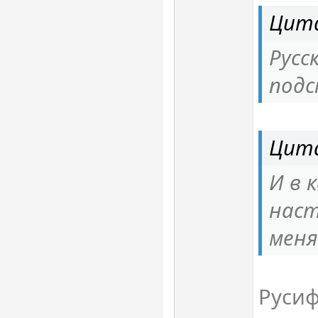
Цита
Русс
под
Цит
И в 
наст
меня
Руси