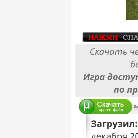
Скачать ч
б
Игра досту
по п
Sa
Загрузил:
декабря 2