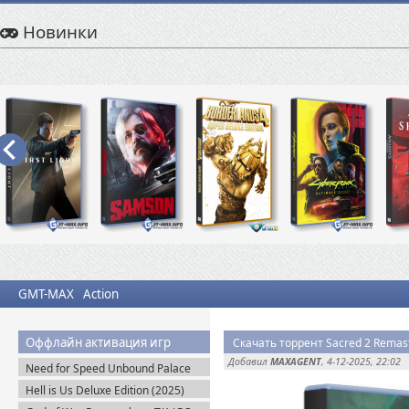
Новинки
GMT-MAX
Action
Оффлайн активация игр
Скачать торрент Sacred 2 Remaste
Добавил
MAXAGENT
, 4-12-2025, 22:02
Need for Speed Unbound Palace
Edition (2022) Origin-Rip
Hell is Us Deluxe Edition (2025)
Пиратка