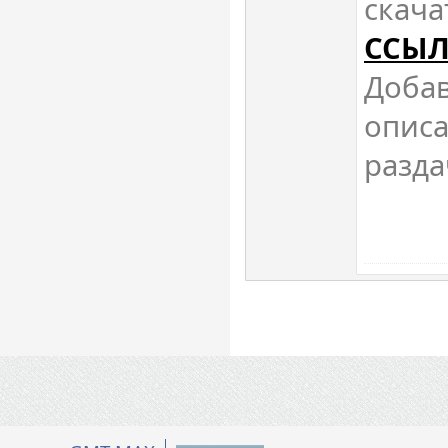
скача
ССЫЛ
Добав
опис
разда