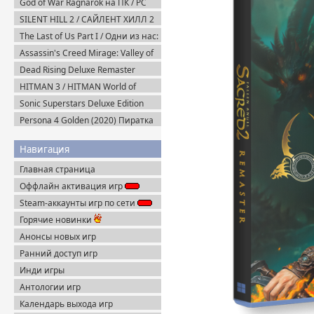
God of War Ragnarok на ПК / PC
v.1.0.668.5700 + Все DLC (2024)
SILENT HILL 2 / САЙЛЕНТ ХИЛЛ 2
RePack
Remake на ПК / PC v.1.07 (2024)
The Last of Us Part I / Одни из нас:
Пиратка
Часть I Deluxe Edition v.1.1.5.0
Assassin's Creed Mirage: Valley of
(2023) Пиратка
Memory v.1.1.1 + Все DLC (2025)
Dead Rising Deluxe Remaster
Portable
v.1.3.0.0 + DLC (2024) Portable
HITMAN 3 / HITMAN World of
Assassination v.3.270.1 + Все DLC
Sonic Superstars Deluxe Edition
(2016-2021) Пиратка
(2023) Steam-Rip
Persona 4 Golden (2020) Пиратка
Навигация
Главная страница
Оффлайн активация игр
Steam-аккаунты игр по сети
Горячие новинки
Анонсы новых игр
Ранний доступ игр
Инди игры
Антологии игр
Календарь выхода игр