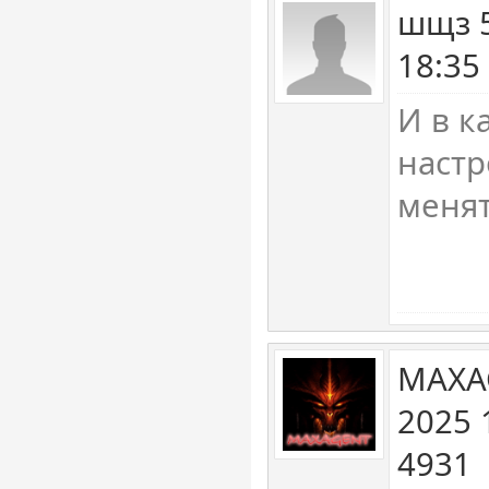
шщз 5
18:35
И в к
наст
менят
MAXA
2025 
4931