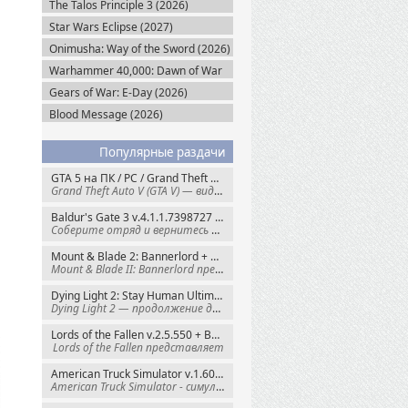
The Talos Principle 3 (2026)
Star Wars Eclipse (2027)
Onimusha: Way of the Sword (2026)
Warhammer 40,000: Dawn of War
IV (2026)
Gears of War: E-Day (2026)
Blood Message (2026)
Популярные раздачи
GTA 5 на ПК / PC / Grand Theft Auto V: Premium Edition (2015) Steam-Rip
Grand Theft Auto V (GTA V) — видеоигра из
Baldur's Gate 3 v.4.1.1.7398727 + Все DLC (2023) GOG-Rip
Соберите отряд и вернитесь в Забытые
Mount & Blade 2: Bannerlord + War Sails v.1.4.7.117484 (2025) GOG
Mount & Blade II: Bannerlord представляет
Dying Light 2: Stay Human Ultimate Edition v.1.29.0 + Все DLC (2022) Пиратка
Dying Light 2 — продолжение динамичного
Lords of the Fallen v.2.5.550 + Все DLC (2023) Пиратка
Lords of the Fallen представляет
American Truck Simulator v.1.60.1.8s + Все DLC (2016) Пиратка
American Truck Simulator - симулятор