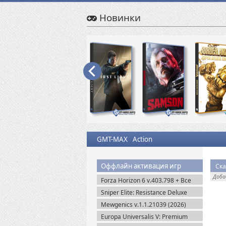
Новинки
GMT-MAX
Action
Оффлайн активация игр
Ска
Доб
Forza Horizon 6 v.403.798 + Все
DLC (2026) Пиратка
Sniper Elite: Resistance Deluxe
Edition (2025) Steam-Rip
Mewgenics v.1.1.21039 (2026)
Пиратка
Europa Universalis V: Premium
Edition v.1.3.11 (2025) Пиратка