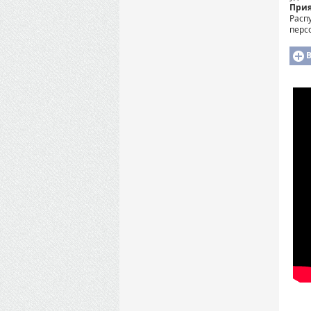
При
Расп
перс