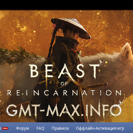
р
Форум
FAQ
Правила
Оффлайн-Активация игр