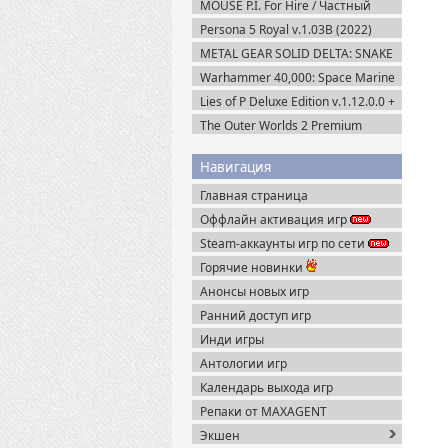
MOUSE P.I. For Hire / Частный
детектив МАУС v.1.2.2 (2026)
Persona 5 Royal v.1.03B (2022)
Пиратка
Пиратка
METAL GEAR SOLID DELTA: SNAKE
EATER v.1.2.4 (2025) Пиратка
Warhammer 40,000: Space Marine
2 v.13.1.0.1 + Все DLC (2024)
Lies of P Deluxe Edition v.1.12.0.0 +
Пиратка
Все DLC (2023) Пиратка
The Outer Worlds 2 Premium
Edition v.1.2.0.1 (2025) Пиратка
Навигация
Главная страница
Оффлайн активация игр
Steam-аккаунты игр по сети
Горячие новинки
Анонсы новых игр
Ранний доступ игр
Инди игры
Антологии игр
Календарь выхода игр
Репаки от MAXAGENT
Экшен