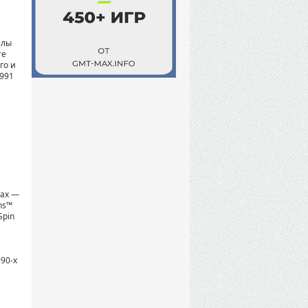
илы
те
го и
991
зах —
ns™
Spin
90-х