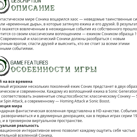
нтастическом мире Соника воцарился хаос — неведомые таинственные с
али «временные дыры», в которые затянуло ежика и его друзей. В результа
й окажется вовлеченным в неожиданные события из собственного прошло
етится со своим классическим воплощением — ежиком Соником образца 1
. Современный и классический Соники должны разобраться с новым
дочным врагом, спасти друзей и выяснить, кто же стоит за всеми этими
нными событиями.
й на все времена
мый игроками нескольких поколений ежик Соник предстанет в двух обра
сическом и современном. Каждому из воплощений ежика в Sonic Generatio
т соответствовать знаменитые спецспособности: классическому Сонику — 
и Spin Attack, а современному — Homing Attack и Sonic Boost.
люция мира
ндарная фантастическая вселенная представлена в HD-качестве. События
т разворачиваться и в двухмерных декорациях, как в первых играх серии 19
в, и в трехмерном виртуальном пространстве.
уальная реальность
вационное интерактивное меню позволит каждому ощутить себя частью
ительной вселенной Соника.