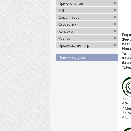
Приключения
РПГ
Симуляторы
Стратегии
Консоли
Год 
Разное
Жанр
Разр
Прохождения игр
Изда
Тип 
Рекомендуем
Язык
Язык
Табл
√ OS:
√ Pro
√ Mem
√ Gra
√ Har