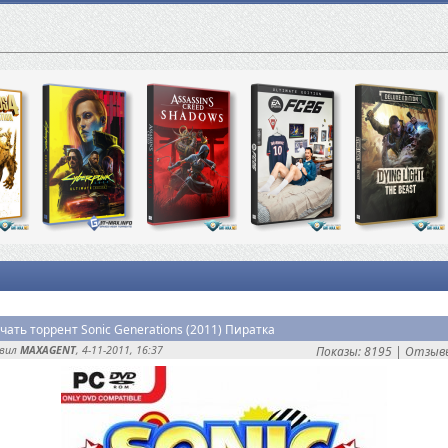
чать торрент Sonic Generations (2011) Пиратка
авил
MAXAGENT
, 4-11-2011, 16:37
Показы: 8195 |
Отзывы