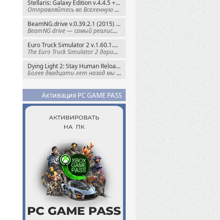
Stellaris: Galaxy Edition v.4.4.5 + Все DLC (2016) Пиратка
Отправляйтесь во Вселенную полную чудес и
BeamNG.drive v.0.39.2.1 (2015) RePack
BeamNG drive — самый реалистичный
Euro Truck Simulator 2 v.1.60.1.7s + Все DLC (2012) Пиратка
The Euro Truck Simulator 2 дарит вам опыт
Dying Light 2: Stay Human Reloaded Edition v.1.28.3 + Все DLC (2022) RePack
Более двадцати лет назад мы пытались
Активация PC GAME PASS