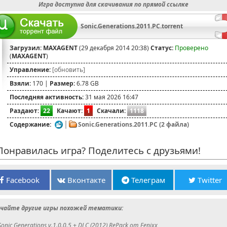
Игра доступна для скачивания по прямой ссылке
Sonic.Generations.2011.PC.torrent
Загрузил:
MAXAGENT
(29 декабря 2014 20:38)
Статус:
Проверено
(
MAXAGENT
)
Управление:
[обновить]
Взяли:
170 |
Размер:
6.78 GB
Последняя активность:
31 мая 2026 16:47
Раздают:
22
Качают:
1
Скачали:
1118
Содержание:
Sonic.Generations.2011.PC (2 файла)
онравилась игра? Поделитесь с друзьями!
Facebook
Вконтакте
Телеграм
Twitter
чайте другие игры похожей тематики:
Sonic Generations v.1.0.0.5 + DLC (2012) RePack от Fenixx