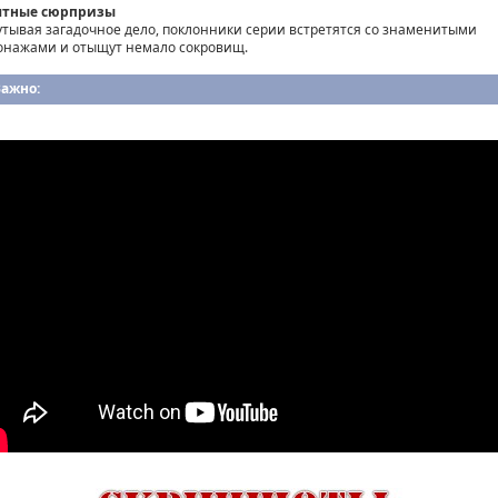
ятные сюрпризы
утывая загадочное дело, поклонники серии встретятся со знаменитыми
онажами и отыщут немало сокровищ.
Важно: