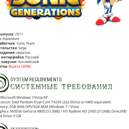
выпуска:
2011
:
Adventure
аботчик:
Sonic Team
тельство:
Sega
издания:
пиратка
 интерфейса:
Русский
 озвучки:
Английский
этка:
Вшита (3DM)
 Microsoft Windows 7/Vista/XP
cessor: Intel Pentium Dual-Core T4200 (2x2.0GHz) or AMD equivalent
ory: 2GB RAM (XP)/3GB RAM (Windows 7 / Vista)
phics: NVIDIA GeForce 8800 (512MB) / ATI Radeon HD 2900 (512MB) DirectX®:
d Drive: 9 GB