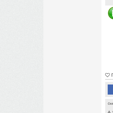
П
Ска