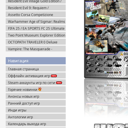
Resident Evil Village Gold Edition /
Resident Evil 8 (2021) Portable
Resident Evil 9: Requiem /
BIOHAZARD Реквием (2026)
Assetto Corsa Competizione
Пиратка
v.1.10.3 + Все DLC (2019) Пиратка
Warhammer Age of Sigmar: Realms
of Ruin Ultimate Edition (2023)
FIFA 25 / EA SPORTS FC 25 Ultimate
Steam-Rip
Edition (2024) EA-Rip
Two Point Museum: Explorer Edition
(2025) Steam-Rip
OCTOPATH TRAVELER 0 Deluxe
Edition v.1.0.8 (2025) Portable
Vampire: The Masquerade -
Bloodlines 2 Premium Edition
v.53085 (2025) Portable
Навигация
Главная страница
Оффлайн активация игр
Steam-аккаунты игр по сети
Горячие новинки
Анонсы новых игр
Ранний доступ игр
Инди игры
Антологии игр
Календарь выхода игр