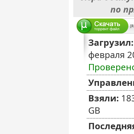
по п
[R
Загрузил:
февраля 2
Проверен
Управлен
Взяли:
18
GB
Последняя