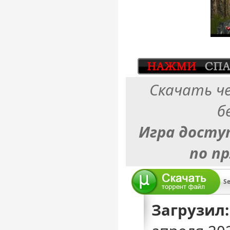
Скачать ч
б
Игра досту
по п
Se
Загрузил: