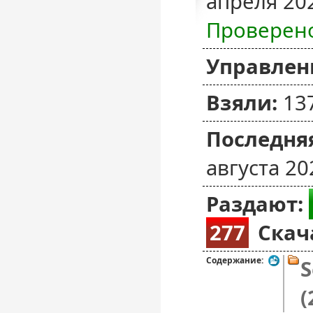
апреля 20
Проверен
Управлен
Взяли:
13
Последняя
августа 20
Раздают:
277
Скач
Содержание:
S
(