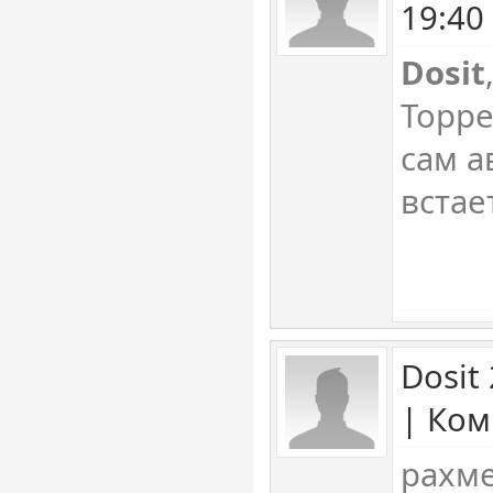
19:40
Dosit
Торре
сам а
встае
Dosit
| Ком
рахме