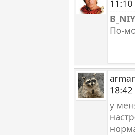
11:10
B_NI
По-мо
arman
18:42
у мен
настр
норм