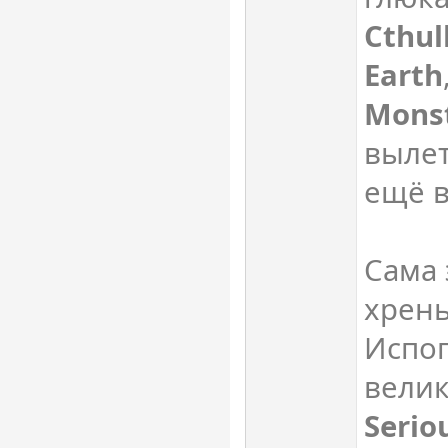
Cthul
Earth
Monst
выле
ещё в
Сама 
хрень
Испог
велик
Serio