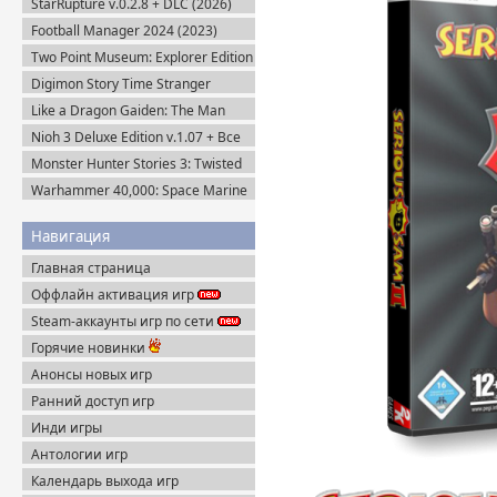
StarRupture v.0.2.8 + DLC (2026)
Пиратка
Football Manager 2024 (2023)
Steam-Rip
Two Point Museum: Explorer Edition
(2025) Steam-Rip
Digimon Story Time Stranger
Ultimate Edition (2025) Steam-Rip
Like a Dragon Gaiden: The Man
Who Erased His Name (2023)
Nioh 3 Deluxe Edition v.1.07 + Все
Steam-Rip
DLC (2026) Пиратка
Monster Hunter Stories 3: Twisted
Reflection (2026) Steam-Rip
Warhammer 40,000: Space Marine
2 v.13.1.0.1 + Все DLC (2024)
Пиратка
Навигация
Главная страница
Оффлайн активация игр
Steam-аккаунты игр по сети
Горячие новинки
Анонсы новых игр
Ранний доступ игр
Инди игры
Антологии игр
Календарь выхода игр