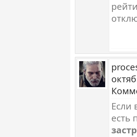
рейти
откл
proce
октяб
Комме
Если 
есть 
заст