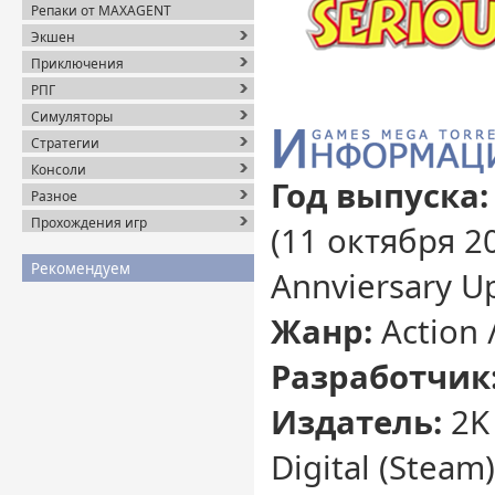
Репаки от MAXAGENT
Экшен
Приключения
РПГ
Симуляторы
Стратегии
Консоли
Год выпуска:
Разное
Прохождения игр
(11 октября 20
Рекомендуем
Annviersary U
Жанр:
Action 
Разработчик
Издатель:
2K 
Digital (Steam