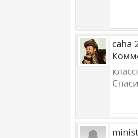
caha 
Комме
класс
Спас
minis