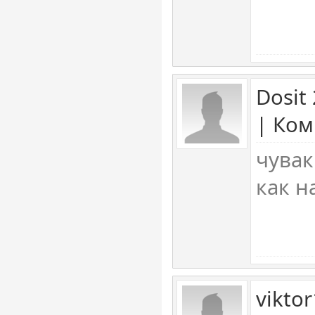
Dosit
| Ком
чувак
как н
vikto