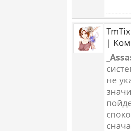
TmTix
| Ком
_Assa
сист
не ук
значи
пойде
споко
снач