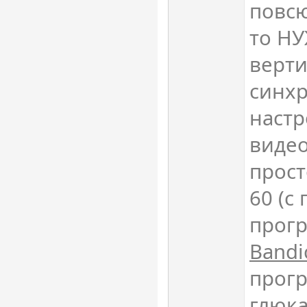
повсю
то Н
верт
синх
настр
видео
прост
60 (с
прог
Band
прог
глюк