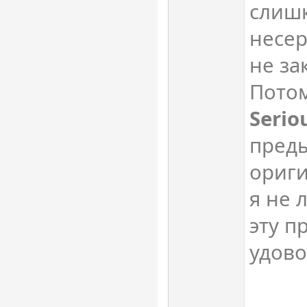
слишк
несер
не за
Потом
Serio
пред
ориги
я не
эту п
удово