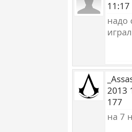
11:17
надо 
играл
_Assa
2013 
177
на 7 