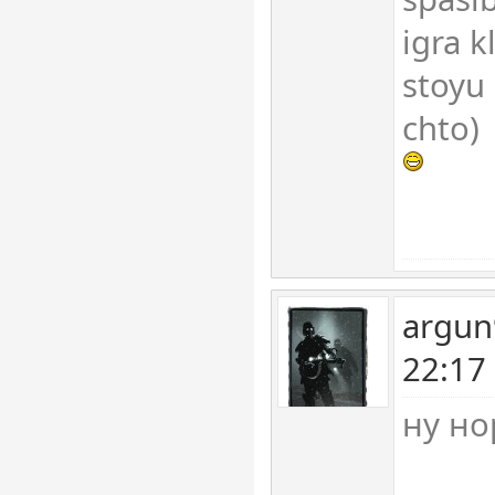
igra k
stoyu 
chto)
argun
22:17
ну но