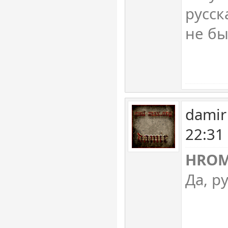
русск
не бы
damir
22:31
HRO
Да, р