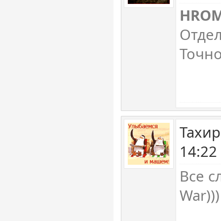
HRO
Отдел
Точно
Тахир
14:22
Все с
War)))