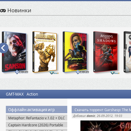
Новинки
GMT-MAX
Action
Оффлайн активация игр
Добавил
damir
, 26-09-2012, 19:03
Metaphor: ReFantazio v.1.02 + DLC
(2024) RePack
Captain Hardcore (2026) Portable