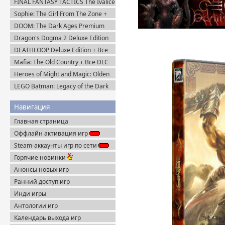
FINAL FANTASY TACTICS The Ivalice
Chronicles (2025) Steam-Rip
Sophie: The Girl From The Zone +
DLC (2026) Пиратка
DOOM: The Dark Ages Premium
Edition + Все DLC (2025) Пиратка
Dragon's Dogma 2 Deluxe Edition
(2024) Пиратка
DEATHLOOP Deluxe Edition + Все
DLC (2021) Пиратка
Mafia: The Old Country + Все DLC
(2025) Пиратка
Heroes of Might and Magic: Olden
Era v.0.80.34 (2026) Пиратка
LEGO Batman: Legacy of the Dark
Knight / ЛЕГО Бэтмен: Наследие
Тёмного Рыцаря (2026) Portable
Навигация
Главная страница
Оффлайн активация игр
Steam-аккаунты игр по сети
Горячие новинки
Анонсы новых игр
Ранний доступ игр
Инди игры
Антологии игр
Календарь выхода игр