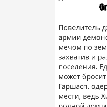
Повелитель д
армии демон
мечом по зем
захватив и р
поселения. Е
может бросит
Гаршасп, од
мести, ведь Х
родной дом и