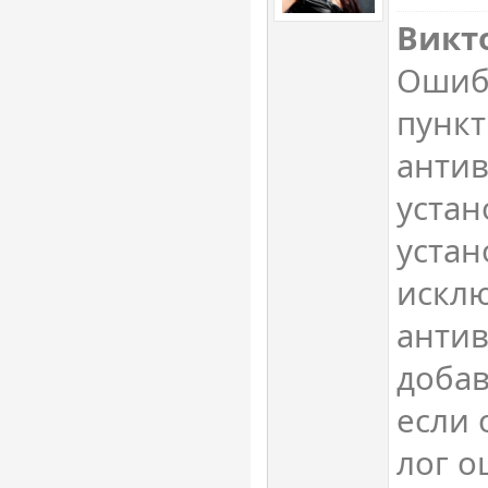
Викт
Ошибк
пункт
антив
устан
устан
искл
анти
добав
если 
лог о