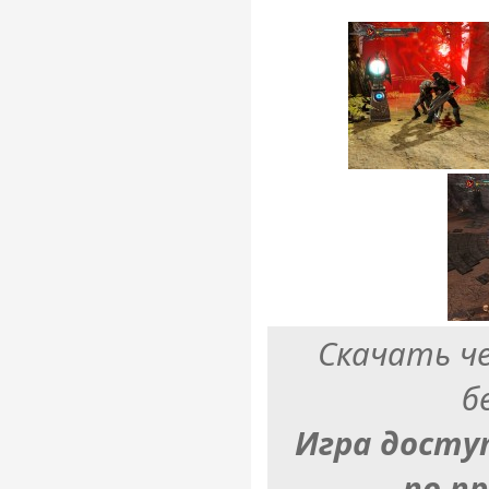
Скачать ч
б
Игра досту
по п