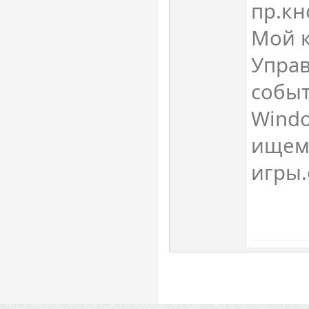
пр.к
Мой 
Упра
собы
Windo
ищем
игры.