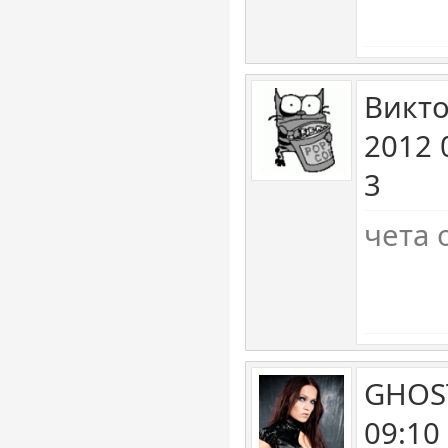
Викто
2012 
3
чета 
GHOST
09:10