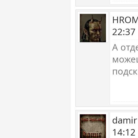
HROM 
22:37
А отд
може
подск
damir
14:12