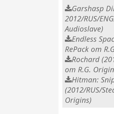
Garshasp Di
2012/RUS/ENG
Audioslave)
Endless Spac
RePack от R.
Rochard (20
от R.G. Origin
Hitman: Sni
(2012/RUS/Ste
Origins)