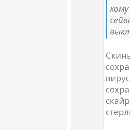
кому
сейв
выкл
Скинь
сохра
вирус
сохра
скайр
cтерл