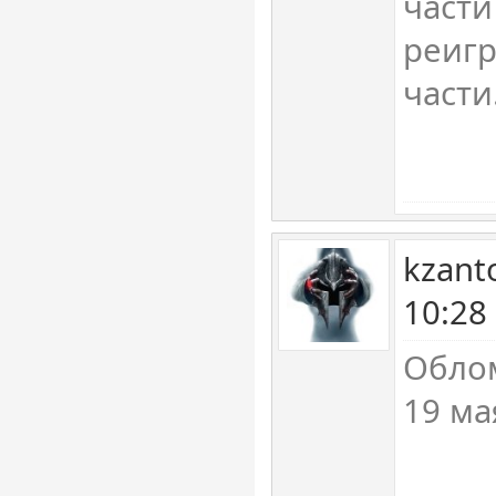
части
реигр
части
kzant
10:28
Облом
19 ма