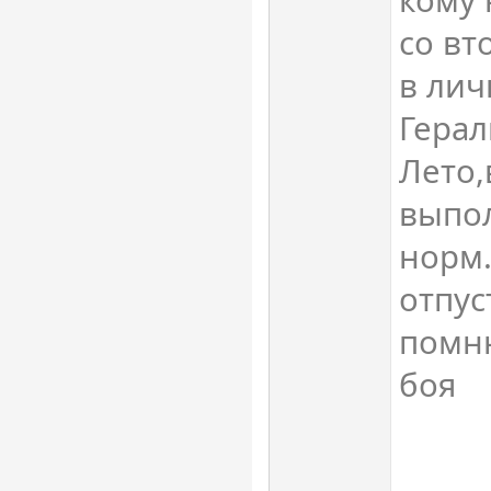
кому 
со вт
в лич
Герал
Лето,
выпол
норм
отпус
помню
боя