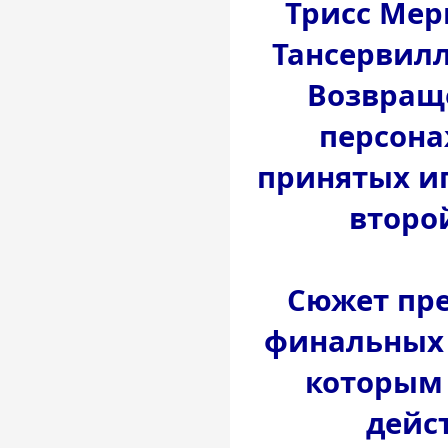
Трисс Мер
Тансервилл
Возвращ
персона
принятых и
второ
Сюжет пре
финальных 
которым 
дейс