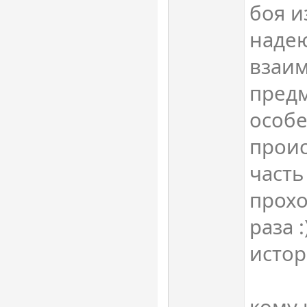
боя и
надею
взаим
пред
особе
проис
часть
прохо
раза 
истор