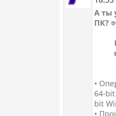
А ты
ПК?
• Опе
64-bi
bit Wi
• Про