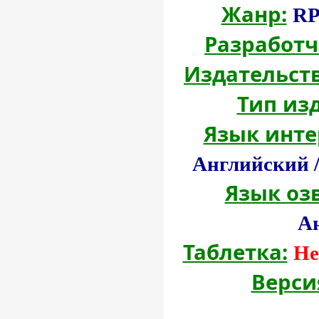
Жанр:
RP
Разработч
Издательств
Тип из
Язык инте
Английский /
Язык оз
А
Таблетка:
Не
Верси