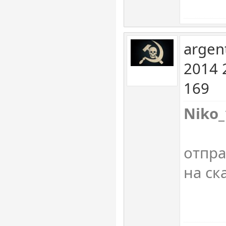
argen
2014 
169
Niko_
отпра
на ск