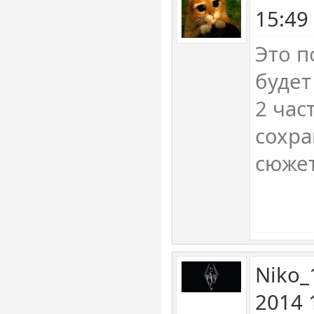
15:49
Это п
будет
2 час
сохра
сюжет
Niko_
2014 