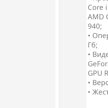
Core 
AMD C
940;
• Опе
Гб;
• Вид
GeFor
GPU R
• Верс
• Жес