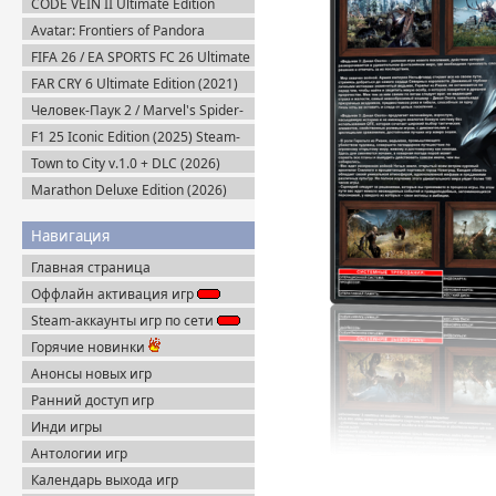
CODE VEIN II Ultimate Edition
(2026) Steam-Rip
Avatar: Frontiers of Pandora
Complete Edition (2023) Пиратка
FIFA 26 / EA SPORTS FC 26 Ultimate
Edition (2025) EA-Rip
FAR CRY 6 Ultimate Edition (2021)
Uplay-Rip
Человек-Паук 2 / Marvel's Spider-
Man 2 на ПК / PC v.2.727.0.0 (2025)
F1 25 Iconic Edition (2025) Steam-
Пиратка
Rip
Town to City v.1.0 + DLC (2026)
RePack
Marathon Deluxe Edition (2026)
Steam-Rip
Навигация
Главная страница
Оффлайн активация игр
Steam-аккаунты игр по сети
Горячие новинки
Анонсы новых игр
Ранний доступ игр
Инди игры
Антологии игр
Календарь выхода игр