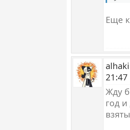
Еще к
alhak
21:47
Жду 
год и
взят