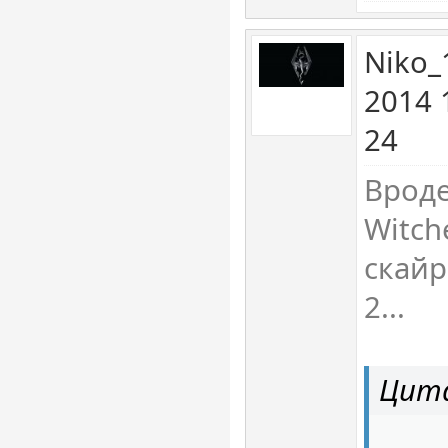
Niko_
2014 
24
Вроде
Witch
скайр
2...
Цита