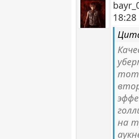
bayr_
18:28
Цита
Каче
убер
тот
втор
эффе
голл
на т
аукн