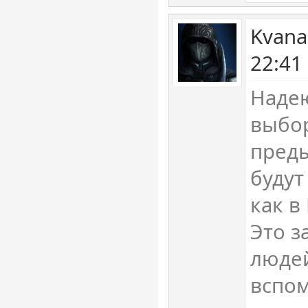
Kvana
22:41
Надею
выбо
пред
будут
как в 
Это з
люде
вспо