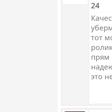
24
Качес
убер
тот м
ролик
прям 
надею
это не