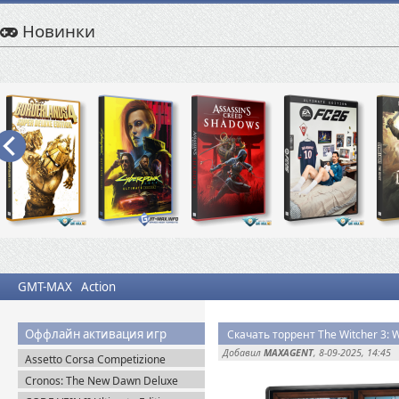
Новинки
GMT-MAX
Action
Оффлайн активация игр
Добавил
MAXAGENT
, 8-09-2025, 14:45
Assetto Corsa Competizione
v.1.10.3 + Все DLC (2019) Пиратка
Cronos: The New Dawn Deluxe
Edition v.1.4.0.0 (2025) Пиратка