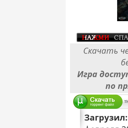
Скачать ч
б
Игра досту
по п
Загрузил: