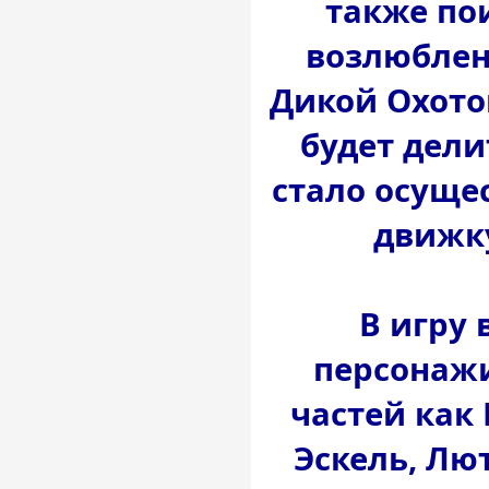
также по
возлюблен
Дикой Охото
будет дели
стало осуще
движку
В игру 
персонаж
частей как
Эскель, Лю