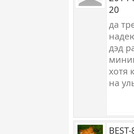
20
да тр
надею
дэд р
мини
хотя 
на ул
BEST-