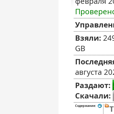
февраля 2
Проверен
Управлен
Взяли:
24
GB
Последняя
августа 20
Раздают:
Скачали:
Содержание:
T