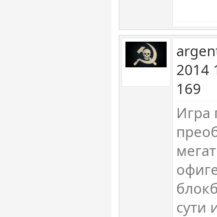
argen
2014 
169
Игра 
преоб
мега
офиг
блокб
сути 