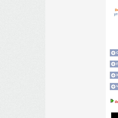
D
ут
У
Оф