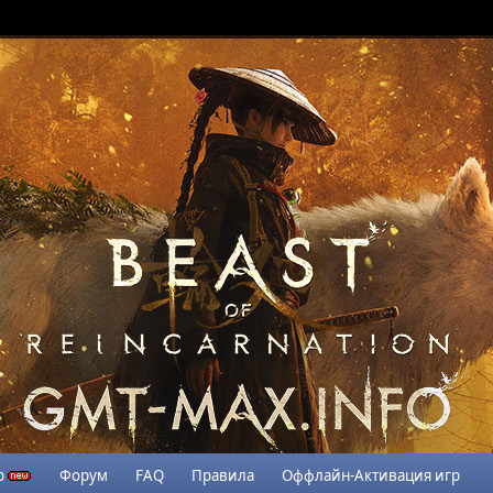
р
Форум
FAQ
Правила
Оффлайн-Активация игр