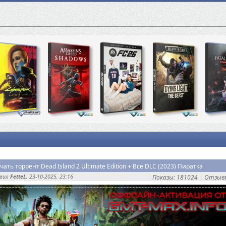
чать торрент Dead Island 2 Ultimate Edition + Все DLC (2023) Пиратка
авил
FetteL
, 23-10-2025, 23:16
Показы: 181024 |
Отзывы