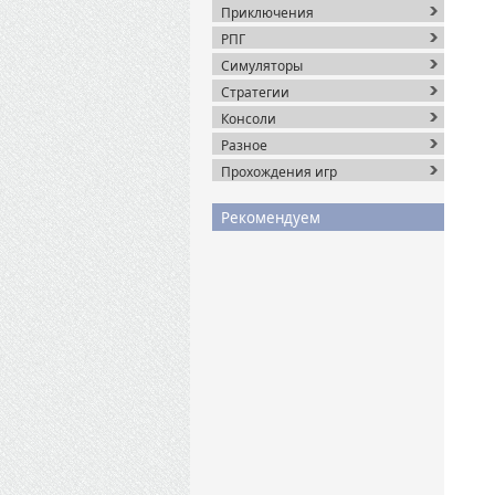
Приключения
РПГ
Симуляторы
Стратегии
Консоли
Разное
Прохождения игр
Рекомендуем