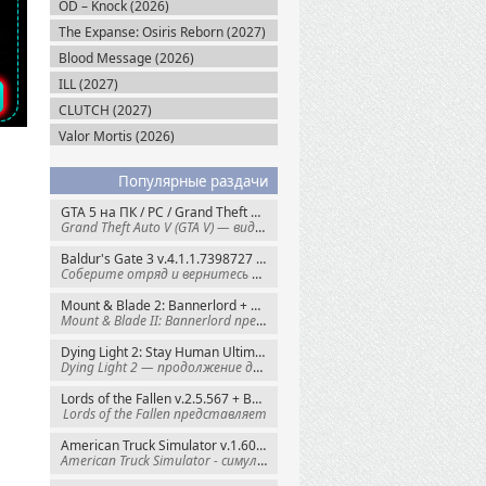
OD – Knock (2026)
The Expanse: Osiris Reborn (2027)
Blood Message (2026)
ILL (2027)
CLUTCH (2027)
Valor Mortis (2026)
Популярные раздачи
GTA 5 на ПК / PC / Grand Theft Auto V: Premium Edition (2015) Steam-Rip
Grand Theft Auto V (GTA V) — видеоигра из
Baldur's Gate 3 v.4.1.1.7398727 + Все DLC (2023) GOG-Rip
Соберите отряд и вернитесь в Забытые
Mount & Blade 2: Bannerlord + War Sails v.1.4.7.117484 (2025) GOG
Mount & Blade II: Bannerlord представляет
Dying Light 2: Stay Human Ultimate Edition v.1.29.1 + Все DLC (2022) Пиратка
Dying Light 2 — продолжение динамичного
Lords of the Fallen v.2.5.567 + Все DLC (2023) Пиратка
Lords of the Fallen представляет
American Truck Simulator v.1.60.1.8s + Все DLC (2016) Пиратка
American Truck Simulator - симулятор