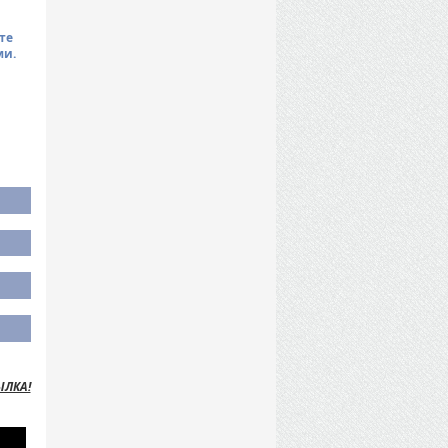
те
ми.
ЫЛКА!