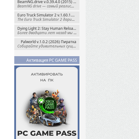
BeamNG.drive v.0.39.4.0 (2015) RePack
BeamNG drive — самый реалистичный
Euro Truck Simulator 2 v.1.60.1.7s + Все DLC (2012) Пиратка
The Euro Truck Simulator 2 дарит вам опыт
Dying Light 2: Stay Human Reloaded Edition v.1.28.3 + Все DLC (2022) RePack
Более двадцати лет назад мы пытались
Palworld v.1.0.2 (2026) Пиратка
Собирайте удивительных существ — Палов —
Активация PC GAME PASS