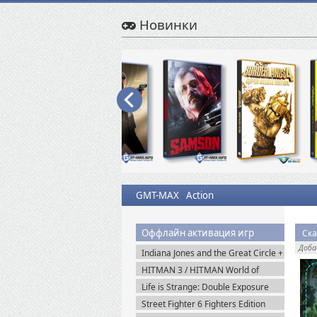
Новинки
GMT-MAX
Action
Оффлайн активация игр
Ска
Доб
Indiana Jones and the Great Circle +
The Order of Giants v.1.0.17.0
HITMAN 3 / HITMAN World of
(2024) Пиратка
Assassination v.3.270.1 + Все DLC
Life is Strange: Double Exposure
(2016-2021) Пиратка
(2024) Пиратка
Street Fighter 6 Fighters Edition
(2023) Steam-Rip