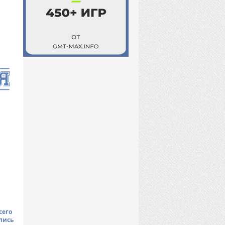
сего
лись