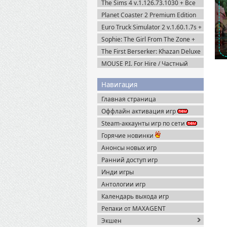
The Sims 4 v.1.126.73.1030 + Все
DLC (2014-2025) Portable
Planet Coaster 2 Premium Edition
(2024) Steam-Rip
Euro Truck Simulator 2 v.1.60.1.7s +
Все DLC (2012) Пиратка
Sophie: The Girl From The Zone +
DLC (2026) Пиратка
The First Berserker: Khazan Deluxe
Edition (2025) Пиратка
MOUSE P.I. For Hire / Частный
детектив МАУС v.1.2.2 (2026)
Пиратка
Навигация
Главная страница
Оффлайн активация игр
Steam-аккаунты игр по сети
Горячие новинки
Анонсы новых игр
Ранний доступ игр
Инди игры
Антологии игр
Календарь выхода игр
Репаки от MAXAGENT
Экшен