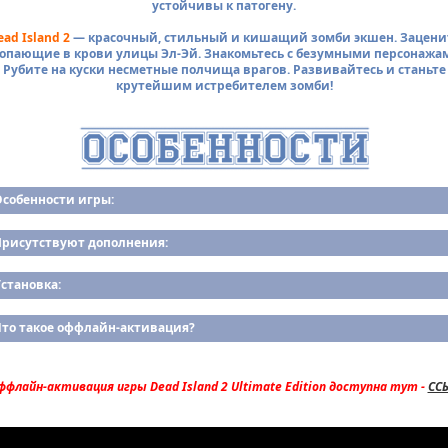
устойчивы к патогену.
ead Island 2
— красочный, стильный и кишащий зомби экшен. Зацени
опающие в крови улицы Эл-Эй. Знакомьтесь с безумными персонажа
Рубите на куски несметные полчища врагов. Развивайтесь и станьте
крутейшим истребителем зомби!
Особенности игры:
Присутствуют дополнения:
становка:
Что такое оффлайн-активация?
флайн-активация игры Dead Island 2 Ultimate Edition доступна тут -
СС