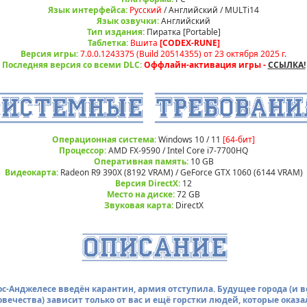
Язык интерфейса:
Русский
/ Английский / MULTi14
Язык озвучки:
Английский
Тип издания:
Пиратка [Portable]
Таблетка:
Вшита
[CODEX-RUNE]
Версия игры:
7.0.0.1243375 (Build 20514355) от 23 октября 2025 г.
Последняя версия со всеми DLC:
Оффлайн-активация игры -
ССЫЛКА!
Операционная система:
Windows 10 / 11
[64-бит]
Процессор:
AMD FX-9590 / Intel Core i7-7700HQ
Оперативная память:
10 GB
Видеокарта:
Radeon R9 390X (8192 VRAM) / GeForce GTX 1060 (6144 VRAM)
Версия DirectX:
12
Место на диске:
72 GB
Звуковая карта:
DirectX
ос-Анджелесе введён карантин, армия отступила. Будущее города (и в
овечества) зависит только от вас и ещё горстки людей, которые оказа