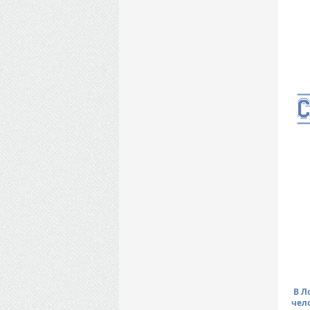
В Л
чел