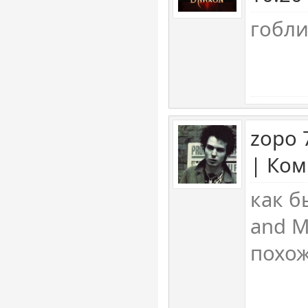
гобли
zopo 
| Ком
как б
and M
похо