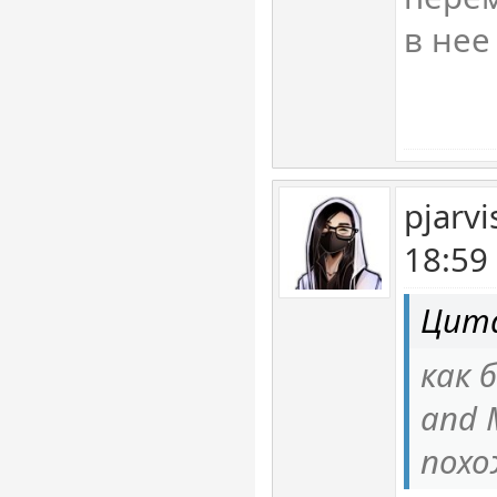
в нее
pjarv
18:59
Цита
как б
and 
пох