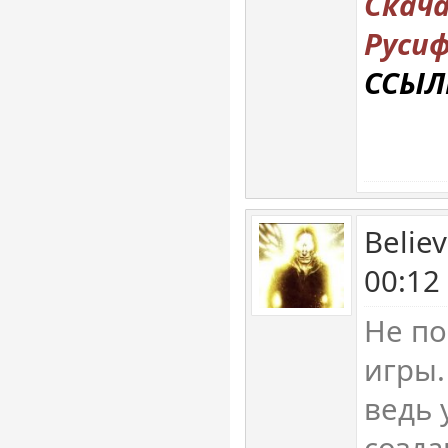
Скач
Русиф
ССЫЛ
Belie
00:12
Не п
игры.
ведь 