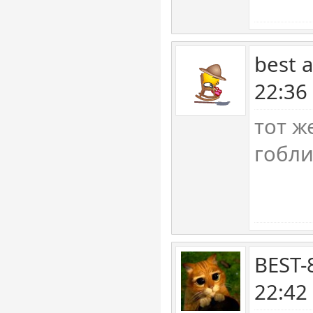
best 
22:36
тот ж
гобл
BEST-
22:42