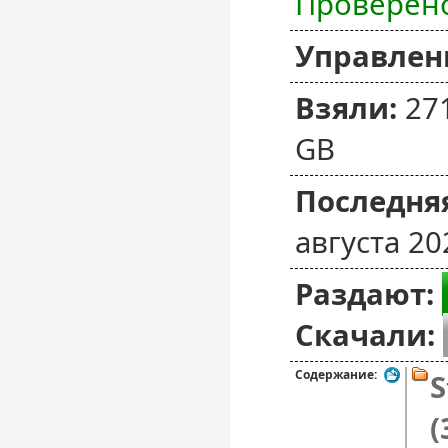
Проверен
Управлен
Взяли:
27
GB
Последняя
августа 20
Раздают:
Скачали:
Содержание:
S
(