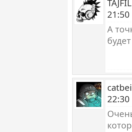
TAJFI
21:50
А точ
будет
catbe
22:30
Очень
кото