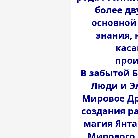
более дву
основной
знания, 
каса
прои
В забытой 
Люди и 
Мировое Др
создания р
магия Янта
Мирового 