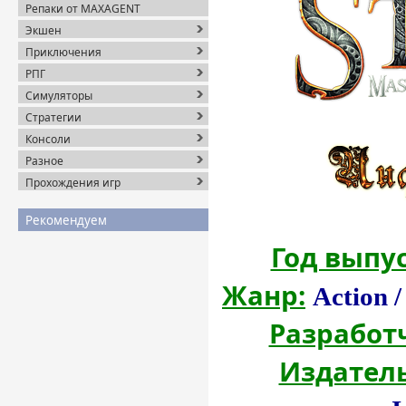
Репаки от MAXAGENT
Экшен
Приключения
РПГ
Симуляторы
Стратегии
Консоли
Разное
Прохождения игр
Рекомендуем
Год выпус
Жанр:
Action /
Разработ
Издатель