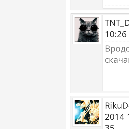
TNT_D
10:26
Вроде
скач
RikuD
2014 
35