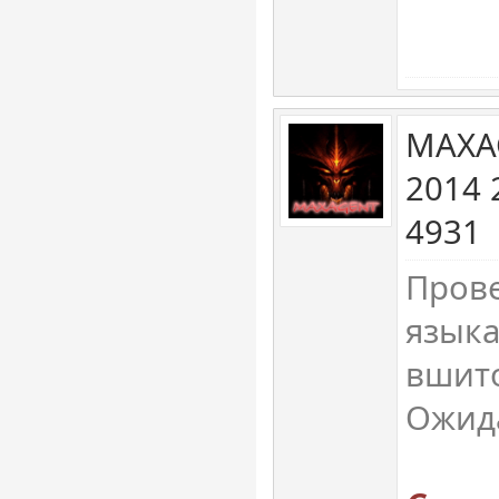
MAXA
2014 
4931
Прове
языка
вшито
Ожида