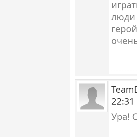
играт
люди 
герой
очен
TeamD
22:31
Ура! 