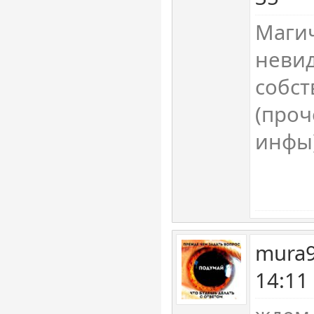
Магич
невид
собст
(проч
инфы)
mura9
14:11