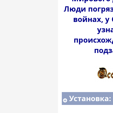
Люди погряз
войнах, у
узн
происхожд
подз
Установка: