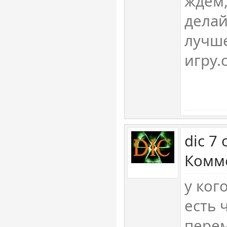
ждем,
делай
лучше
игру.
dic 7
Комме
у ког
есть 
перем