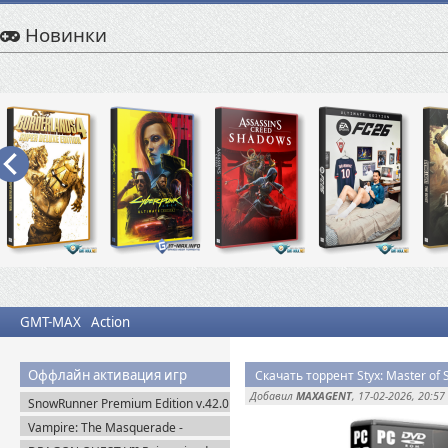
Новинки
GMT-MAX
Action
Оффлайн активация игр
Скачать торрент Styx: Master of 
Добавил
MAXAGENT
, 17-02-2026, 20:57
SnowRunner Premium Edition v.42.0
+ Все DLC (2020) Пиратка
Vampire: The Masquerade -
Bloodlines 2 Premium Edition