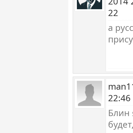
2014 
22
а рус
прису
man11
22:46
Блин 
будет