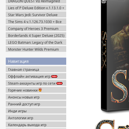
DRAGON QUEST VII Reimagined
v.53085 (2025) Portable
v.1.1.1.0 + Все DLC (2026) Пиратка
Lies of P Deluxe Edition v.1.13.1.0 +
Все DLC (2023) Пиратка
Star Wars Jedi: Survivor Deluxe
Edition (2023) Steam-Rip
The Sims 4 v.1.126.73.1030 + Все
DLC (2014-2025) Portable
Company of Heroes 3 Premium
Edition (2023) RePack
Borderlands 4 Super Deluxe (2025)
Steam-Rip
LEGO Batman: Legacy of the Dark
Knight / ЛЕГО Бэтмен: Наследие
Monster Hunter Wilds Premium
Тёмного Рыцаря (2026) Portable
Edition (2025) Steam-Rip
Навигация
Главная страница
Оффлайн активация игр
Steam-аккаунты игр по сети
Горячие новинки
Анонсы новых игр
Ранний доступ игр
Инди игры
Антологии игр
Календарь выхода игр