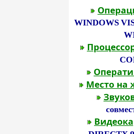
Операц
WINDOWS VIST
W
Процессор
CO
Операти
Место на 
Звуков
совмес
Видеока