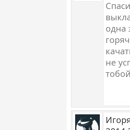
Спаси
выкл
одна 
горяч
качат
не ус
тобой
Игоря