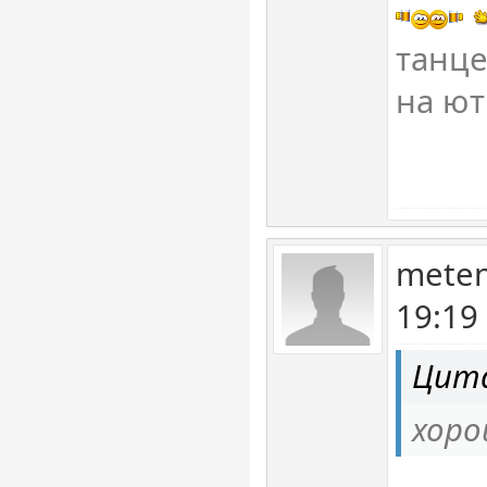
танце
на ю
meten
19:19
Цита
хоро