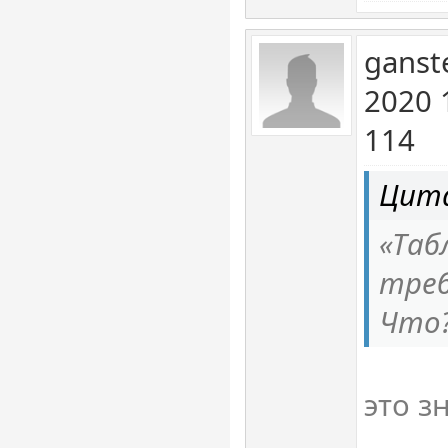
ganst
2020 
114
Цита
«Таб
треб
Что?
это з