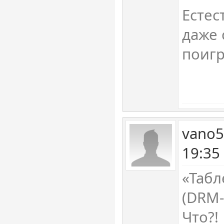
Естес
даже 
поигр
vano5
19:35
«Табл
(DRM-
Что?!