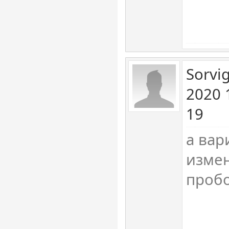
Sorvi
2020 
19
а вар
измен
пробо