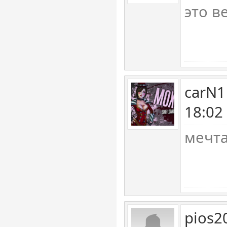
это в
carN1
18:02
мечт
pios2