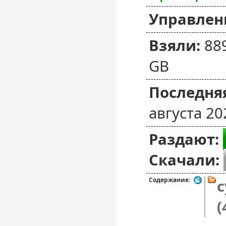
Управлен
Взяли:
88
GB
Последняя
августа 20
Раздают:
Скачали:
Содержание:
c
(