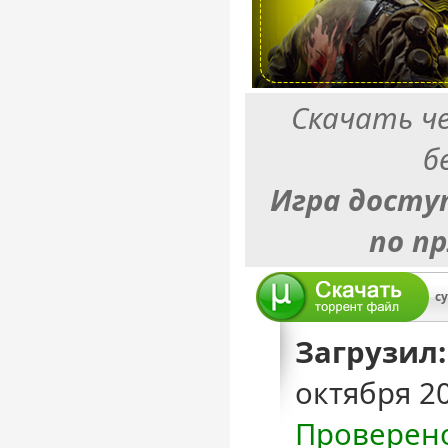
Скачать ч
б
Игра досту
по п
cy
Загрузил:
октября 2
Проверен