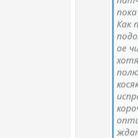
пока
Как 
подо
ое ч
хотя
полю
кося
испр
коро
опти
ждат