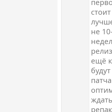
перво
стоит
лучше
не 10
недел
релиз
ещё к
будут
патча
опти
ждать
репак