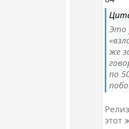
Цита
Это 
«взл
же з
гово
по 5
побо
Релиз
этот 