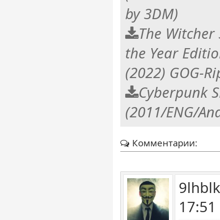
by 3DM)
The Witcher
the Year Editi
(2022) GOG-Ri
Cyberpunk S
(2011/ENG/And
Комментарии:
9lhbl
17:51