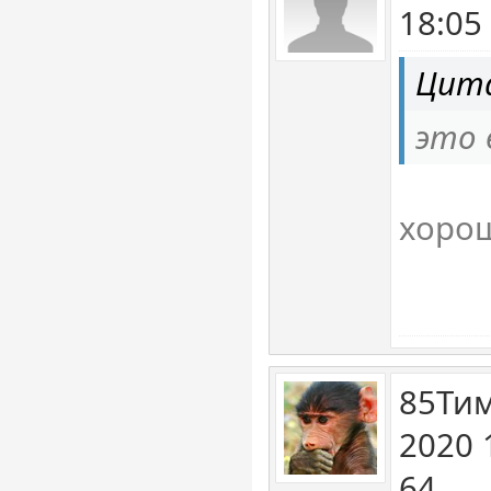
18:05
Цита
это 
хорош
85Тим
2020 
64