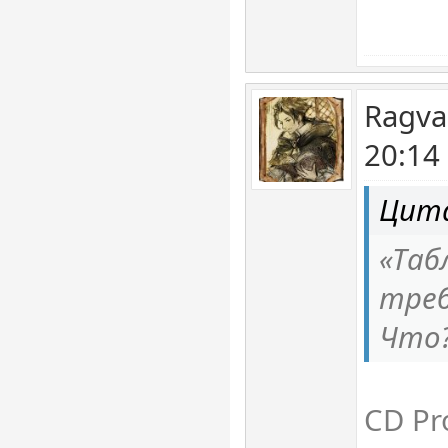
Ragva
20:14
Цита
«Таб
треб
Что?
СD Pr