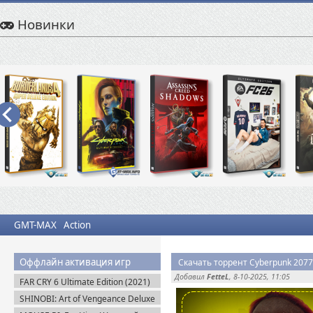
Новинки
GMT-MAX
Action
Оффлайн активация игр
Скачать торрент Cyberpunk 2077: 
Добавил
FetteL
, 8-10-2025, 11:05
FAR CRY 6 Ultimate Edition (2021)
Uplay-Rip
SHINOBI: Art of Vengeance Deluxe
Edition (2025) Steam-Rip