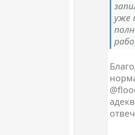
запи
уже 
пол
рабо
Благо
норма
@floo
адек
отвеч