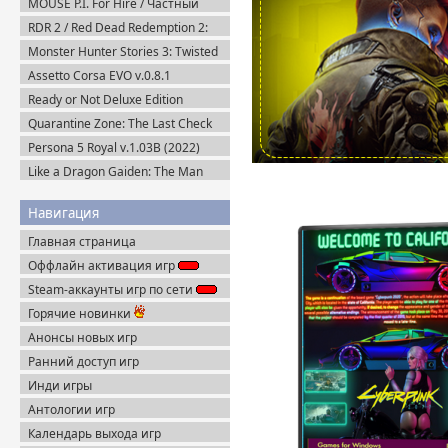
MOUSE P.I. For Hire / Частный
детектив МАУС v.1.2.2 (2026)
RDR 2 / Red Dead Redemption 2:
Пиратка
Ultimate Edition v.1491.50 (2019)
Monster Hunter Stories 3: Twisted
Пиратка
Reflection (2026) Steam-Rip
Assetto Corsa EVO v.0.8.1
(2025/Multiplayer) Пиратка
Ready or Not Deluxe Edition
v.117216 + Все DLC (2023)
Quarantine Zone: The Last Check
Пиратка
v.1.1.13.2054 + Все DLC (2026)
Persona 5 Royal v.1.03B (2022)
Пиратка
Пиратка
Like a Dragon Gaiden: The Man
Who Erased His Name (2023)
Steam-Rip
Навигация
Главная страница
Оффлайн активация игр
Steam-аккаунты игр по сети
Горячие новинки
Анонсы новых игр
Ранний доступ игр
Инди игры
Антологии игр
Календарь выхода игр