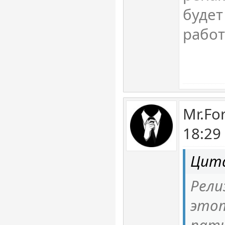
будет
рабо
Mr.Fo
18:29
Цита
Рели
этот
патч