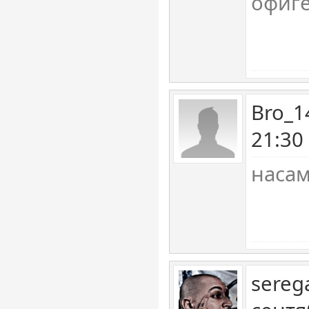
офиге
Bro_1
21:30
насам
sereg