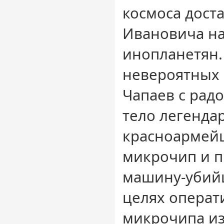
космоса дост
Ивановича на
инопланетян.
невероятных 
Чапаев с радо
тело легенда
красноармей
микрочип и 
машину-убийц
целях операт
микрочипа из