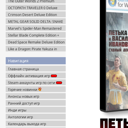
The Outer Worlds 2 Premium
Пиратка
Edition v.1.2.0.1 (2025) Пиратка
OCTOPATH TRAVELER 0 Deluxe
Edition v.1.0.8 (2025) Portable
Crimson Desert Deluxe Edition
v.1.14.0 (2026) Portable
METAL GEAR SOLID DELTA: SNAKE
EATER v.1.2.4 (2025) Пиратка
Marvel's Spider-Man Remastered
v.4.630.0.0 + Все DLC (2022)
Stellar Blade Complete Edition +
Пиратка
Все DLC (2025) Пиратка
Dead Space Remake Deluxe Edition
(2023) Пиратка
Like a Dragon: Pirate Yakuza in
Hawaii (2025) Steam-Rip
Навигация
Главная страница
Оффлайн активация игр
Steam-аккаунты игр по сети
Горячие новинки
Анонсы новых игр
Ранний доступ игр
Инди игры
Антологии игр
Календарь выхода игр