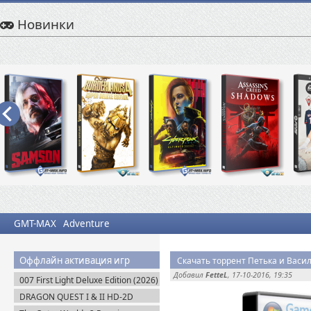
Новинки
GMT-MAX
Adventure
Оффлайн активация игр
Добавил
FetteL
, 17-10-2016, 19:35
007 First Light Deluxe Edition (2026)
Пиратка
DRAGON QUEST I & II HD-2D
Remake v.1.0.2.0 + Все DLC (2025)