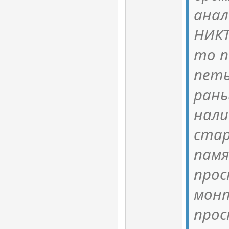
анал
НИКТ
то п
петь
рань
нали
стар
памя
про
монт
прос