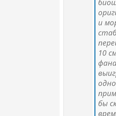
биош
ориг
и мо
стаб
пере
10 с
фана
выиг
одно
прим
бы с
врем