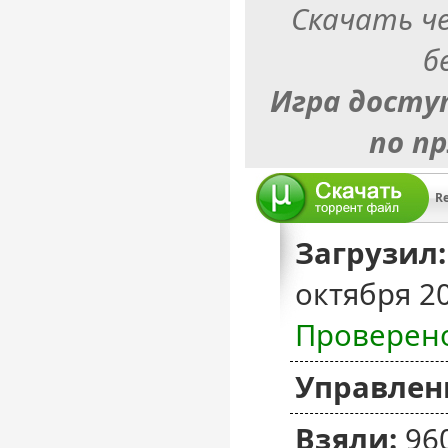
Скачать ч
б
Игра досту
по п
Загрузил:
октября 2
Проверен
Управлен
Взяли:
96