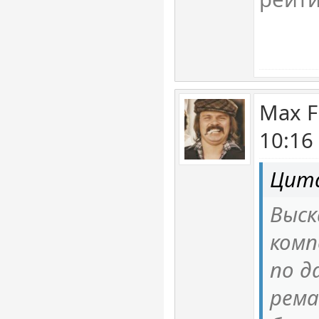
Max F
10:16
Цита
Выск
ком
по д
рема