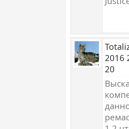
Justic
Total
2016 
20
Выска
комп
данн
ремас
1,2 ч