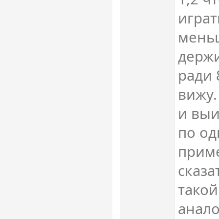
играт
меньш
держи
ради 
вижу.
и выи
по од
прим
сказа
такой
анало