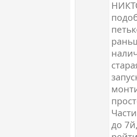
НИКТО
подоб
петьк
раньш
налич
стара
запус
монт
прост
Части
до 7й
рейти