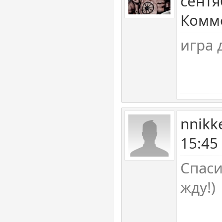
сентя
Комме
игра 
nnikk
15:45
Спаси
жду!)