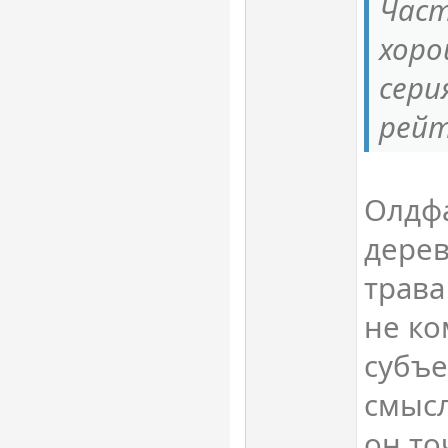
Част
хоро
сери
рейт
Олдфа
дере
трава
не ко
субъе
смысл
он то