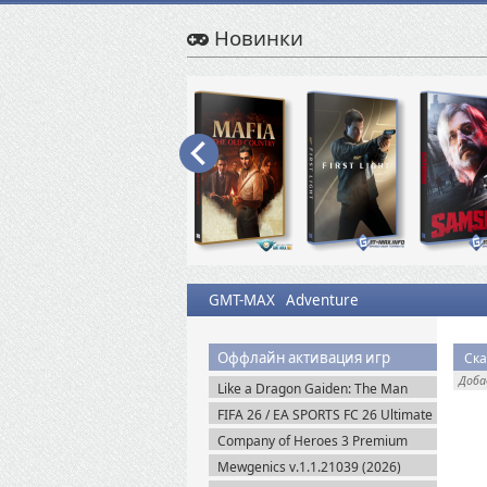
Новинки
GMT-MAX
Adventure
Оффлайн активация игр
Ска
Доб
Like a Dragon Gaiden: The Man
Who Erased His Name (2023)
FIFA 26 / EA SPORTS FC 26 Ultimate
Steam-Rip
Edition (2025) EA-Rip
Company of Heroes 3 Premium
Edition (2023) RePack
Mewgenics v.1.1.21039 (2026)
Пиратка