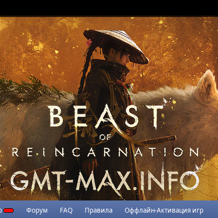
р
Форум
FAQ
Правила
Оффлайн-Активация игр