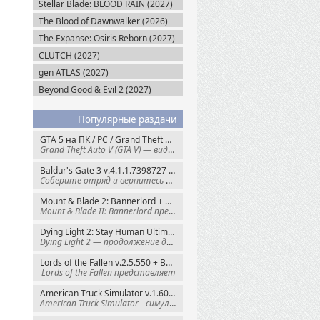
Stellar Blade: BLOOD RAIN (2027)
The Blood of Dawnwalker (2026)
The Expanse: Osiris Reborn (2027)
CLUTCH (2027)
gen ATLAS (2027)
Beyond Good & Evil 2 (2027)
Популярные раздачи
GTA 5 на ПК / PC / Grand Theft Auto V: Premium Edition (2015) Steam-Rip
Grand Theft Auto V (GTA V) — видеоигра из
Baldur's Gate 3 v.4.1.1.7398727 + Все DLC (2023) GOG-Rip
Соберите отряд и вернитесь в Забытые
Mount & Blade 2: Bannerlord + War Sails v.1.4.7.117484 (2025) GOG
Mount & Blade II: Bannerlord представляет
Dying Light 2: Stay Human Ultimate Edition v.1.29.0 + Все DLC (2022) Пиратка
Dying Light 2 — продолжение динамичного
Lords of the Fallen v.2.5.550 + Все DLC (2023) Пиратка
Lords of the Fallen представляет
American Truck Simulator v.1.60.1.8s + Все DLC (2016) Пиратка
American Truck Simulator - симулятор