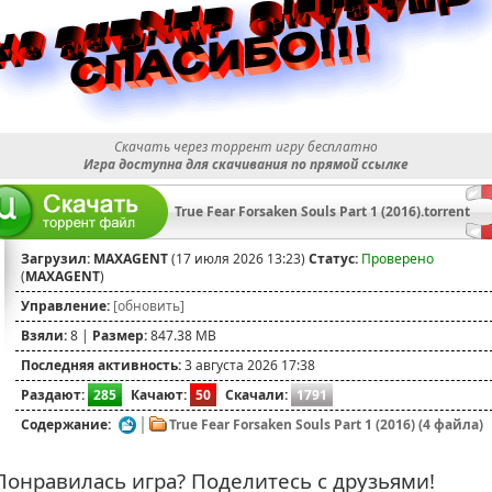
Скачать через торрент игру бесплатно
Игра доступна для скачивания по прямой ссылке
True Fear Forsaken Souls Part 1 (2016).torrent
Загрузил:
MAXAGENT
(17 июля 2026 13:23)
Статус:
Проверено
(
MAXAGENT
)
Управление:
[обновить]
Взяли:
8 |
Размер:
847.38 MB
Последняя активность:
3 августа 2026 17:38
Раздают:
285
Качают:
50
Скачали:
1791
Содержание:
True Fear Forsaken Souls Part 1 (2016) (4 файла)
онравилась игра? Поделитесь с друзьями!