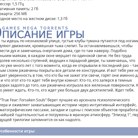
ссор: 1,5 ГГц
ативная память: 2 Гб
окарта: 256 Mб
одное место на жестком диске: 1,3 Гб
т ты идешь по незнакомой улице, густые клубы тумана путаются под ногам
дляют движения, кромешная тьма слепит. Ты останавливаешься, чтобы
вести дух и замечаешь очертания дома, где-то там наверху. Подобно
ньким маякам, в каждом окне мерцает по одинокой свече. Не без труда
долев несколько ступеней, ведущих к парадной двери, ты замечаешь, что
ло уже много лет с того момента, когда ее открывали в последний раз – та
тым слоем ржавчины покрыты все детали ее конструкции. И вот тебя уже н
дает уверенность в том, что кто бы ни зажег эти свечи, горят они именно д
 и что этот кто-то ждет тебя внутри комнат. Кто-то, кто заперся в темных
дорах задолго до того, как ржавчина изгрызла все железные поверхности. К
то умеет ждать. Кто-то, кто ждет уже больше двух десятилетий. Ждет тебя.
“True Fear: Forsaken Souls” берет лучшее из арсенала психологического
лера и оживляет захватывающие истории через интуитивный интерфейс.
матографические пассажи, загадки и сцены с поиском объектов проработа
чайшей тщательностью и погружены в мрачную атмосферу. “Эпизод 1”, п
удущей трилогии запомнится ох как надолго.
Особенности игры: