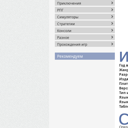
Приключения
РПГ
Симуляторы
Стратегии
Консоли
Разное
Прохождения игр
Рекомендуем
Год 
Жанр
Разр
Изда
Плат
Верс
Тип 
Язык
Язык
Табл
Опера