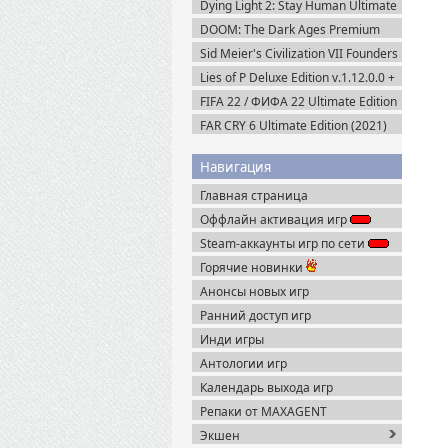
Dying Light 2: Stay Human Ultimate
Edition v.1.29.0 + Все DLC (2022)
DOOM: The Dark Ages Premium
Пиратка
Edition + Все DLC (2025) Пиратка
Sid Meier's Civilization VII Founders
Edition (2025) Steam-Rip
Lies of P Deluxe Edition v.1.12.0.0 +
Все DLC (2023) Пиратка
FIFA 22 / ФИФА 22 Ultimate Edition
(2021) RePack
FAR CRY 6 Ultimate Edition (2021)
Uplay-Rip
Навигация
Главная страница
Оффлайн активация игр
Steam-аккаунты игр по сети
Горячие новинки
Анонсы новых игр
Ранний доступ игр
Инди игры
Антологии игр
Календарь выхода игр
Репаки от MAXAGENT
Экшен