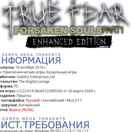
выпуска:
19 октября 2016 г.
:
Приключенческие игры, Казуальные игры
аботчик:
Goblinz Enterprises Ltd
тельство:
The Digital Lounge
форма:
PC
ия игры:
2.0.22:618 (Build 22308539) от 20 марта 2026 г.
издания:
Пиратка
 интерфейса:
Русский
/ Английский / MULTi17
 озвучки:
Английский
етка:
Вшита (RUNE)
ционная система: Windows XP SP2 / 7 / 8.1 / 10 / 11