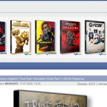
чать торрент True Fear: Forsaken Souls Part 1 (2016) Пиратка
авил
MAXAGENT
, 17-07-2026, 13:24
Показы: 6575 |
Отзыв