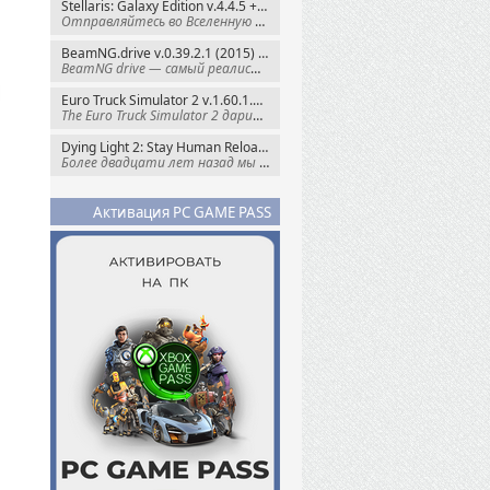
Stellaris: Galaxy Edition v.4.4.5 + Все DLC (2016) Пиратка
Отправляйтесь во Вселенную полную чудес и
BeamNG.drive v.0.39.2.1 (2015) RePack
BeamNG drive — самый реалистичный
Euro Truck Simulator 2 v.1.60.1.7s + Все DLC (2012) Пиратка
The Euro Truck Simulator 2 дарит вам опыт
Dying Light 2: Stay Human Reloaded Edition v.1.28.3 + Все DLC (2022) RePack
Более двадцати лет назад мы пытались
Активация PC GAME PASS