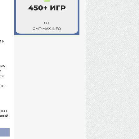
и и
ким
е
ля
то-
ны с
ервый