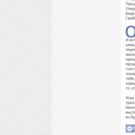
Проце
Опер
Виде
Своб
И во
заме
пере
мале
прео
прош
толс
поки
тебя,
кори
то, к
Игра 
трил
Кине
высо
из б